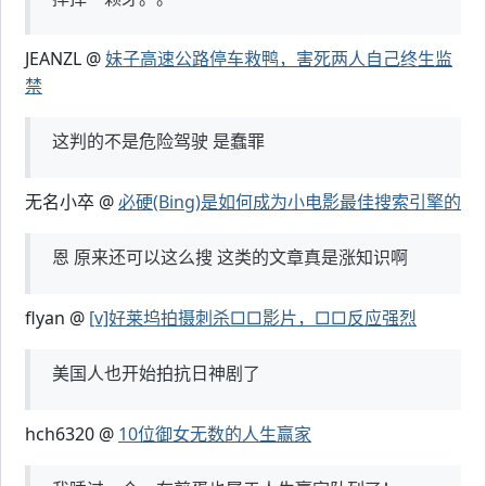
JEANZL @
妹子高速公路停车救鸭，害死两人自己终生监
禁
这判的不是危险驾驶 是蠢罪
无名小卒 @
必硬(Bing)是如何成为小电影最佳搜索引擎的
恩 原来还可以这么搜 这类的文章真是涨知识啊
flyan @
[v]好莱坞拍摄刺杀□□影片，□□反应强烈
美国人也开始拍抗日神剧了
hch6320 @
10位御女无数的人生赢家