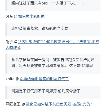
经内讧过了而只有oioi一个人活了下来..........
风车 @
如何尿出彩虹尿
赤橙黄绿青蓝紫，谁持彩尿当空舞
兔子 @
ISIS组织绑架了140名库尔德男生， “洗脑”后将成
人肉炸弹
多名学员睡在同一房间，被警告逃跑会受到严厉惩
罚，每天都要被逼学习和看录像。 这不是传销吗！
knife @
别再给你那沮丧的朋友打气了
问题是不打气用不了啊,我手前几天骨折了.
隔壁老王 @
进化是如何赋予某些鱼类发电超能力的？