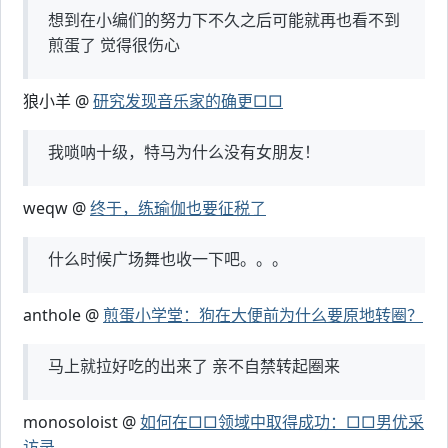
想到在小编们的努力下不久之后可能就再也看不到
煎蛋了 觉得很伤心
狼小羊 @
研究发现音乐家的确更□□
我唢呐十级，特马为什么没有女朋友！
weqw @
终于，练瑜伽也要征税了
什么时候广场舞也收一下吧。。。
anthole @
煎蛋小学堂：狗在大便前为什么要原地转圈？
马上就拉好吃的出来了 亲不自禁转起圈来
monosoloist @
如何在□□领域中取得成功：□□男优采
访录