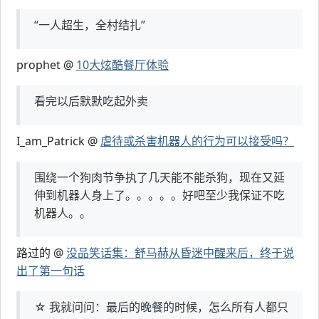
“一人超生，全村结扎”
prophet @
10大炫酷餐厅体验
看完以后默默吃起外卖
I_am_Patrick @
虐待或杀害机器人的行为可以接受吗？
围绕一个狗肉节争执了几天能不能杀狗，现在又延
伸到机器人身上了。。。。。好吧至少我保证不吃
机器人。。
路过的 @
没品笑话集：舒马赫从昏迷中醒来后，终于说
出了第一句话
☆ 我就问问：最后的晚餐的时候，怎么所有人都只