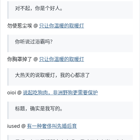
对不起，你是个好人。
勿使惹尘埃 @
只让你温暖的取暖灯
你听说过浴霸吗？
你胸罩掉了 @
只让你温暖的取暖灯
大热天的说取暖灯，我的心都凉了
oioi @
说起吃狗肉，非洲野狗更需要保护
标题，确实是我写的。
iused @
有一种奢侈叫先婚后育