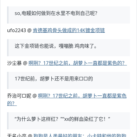
so,电鳗如何做到在水里不电到自己呢？
ufo2243 @
肯德基鸡骨头做成的14K镀金项链
这下金项链也能说，嘎嘣脆 鸡肉味了。
沙尘暴 @
啊咧？17世纪之前，胡萝卜一直都是紫色的？
17世纪前，胡萝卜还不是用来□□的
乔治可□妮 @
啊咧？17世纪之前，胡萝卜一直都是紫色
的？
“为什么萝卜这样红？”“xx的鲜血染红了它！”
无名小卒 @
狗狗是人类最好的朋友：小卡特和他的狗狗