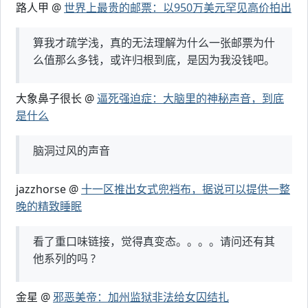
路人甲 @
世界上最贵的邮票：以950万美元罕见高价拍出
算我才疏学浅，真的无法理解为什么一张邮票为什
么值那么多钱，或许归根到底，是因为我没钱吧。
大象鼻子很长 @
逼死强迫症：大脑里的神秘声音，到底
是什么
脑洞过风的声音
jazzhorse @
十一区推出女式兜裆布，据说可以提供一整
晚的精致睡眠
看了重口味链接，觉得真变态。。。。请问还有其
他系列的吗 ?
金星 @
邪恶美帝：加州监狱非法给女囚结扎