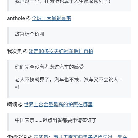
我睡过一个，在煎蛋也属于人生赢家队列了！
anthole @
全球十大最贵豪宅
故宫标个价呗
我次奥 @
淡定80多岁夫妇翻车后忙自拍
你们完全没有考虑过汽车的感受
老人不扶就算了，汽车也不扶，汽车又不会讹人 =
=！
啊倾 @
世界上含金量最高的护照在哪里
中国表示……迟点出省都要申请签证了
零崎学识 @
正能量：南非无家可归男子拒绝乞讨，靠在