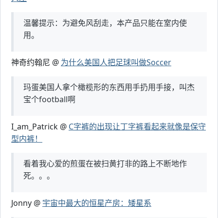
温馨提示：为避免风刮走，本产品只能在室内使
用。
神奇约翰尼 @
为什么美国人把足球叫做Soccer
玛蛋美国人拿个橄榄形的东西用手扔用手接，叫杰
宝个football啊
I_am_Patrick @
C字裤的出现让丁字裤看起来就像是保守
型内裤！
看着我心爱的煎蛋在被扫黄打非的路上不断地作
死。。。
Jonny @
宇宙中最大的恒星产房：矮星系