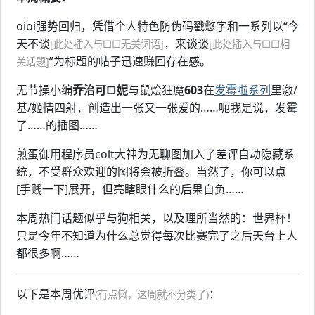
oioi强势回归，凭借个人特色防伪码戳憋字和一系列以“今
天不谈
，来谈谈
[此处插入与□□无关词语]
[此处插入与□□相
”为标题的帖子迅速赚回存在感。
关话题]
无节操小编
乔治可□妮
与鼠烩狂魔
603
在
发霉啦系列
里激/
基/姬情四射，创造出一张又一张爱的……呃我是说，发霉
了……的插图……
煎蛋御用程序员colt大神为无聊图加入了差评自动隐藏系
统，不受群众欢迎的图将会被折叠。当然了，你可以点
[手贱一下]展开，但亮瞎眼什么的后果自负……
本周热门话题似乎与狗相关，以及理所当然的：世界杯！
只是今年不知道为什么总觉得每次比赛完了之后天台上人
都很多啊……
以下是本周优评
：
(有点懒，这周就不分类了)