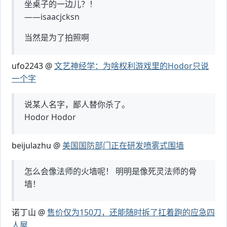
坐桌子的一边儿？！
——isaacjcksn
当然是为了拍照啊
ufo2243 @
文艺神经学：为啥权利游戏里的Hodor只说
一个字
说某人名字，鄙人替你杀了。
Hodor Hodor
beijulazhu @
美国国防部门正在研发喷雾式围墙
怎么会像法师的火墙呢！ 明明是像死灵法师的骨
墙！
诺丁山 @
售价仅为150刀，还能随时拆了扛着跑的应急四
人屋