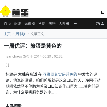
首页
树洞
无聊图
鱼塘
热榜
大吐槽
主页
周末啦
文章正文
一周优评：煎蛋是黄色的
ivanchaos
发布于 2014.06.29 , 02:32
[-]
标题是
大蒜有味道
在
互联网其实是蓝色的
中发表的评
论，他说的没错，咱们煎蛋就是这么□□炸天，净网行动
期间依然马不停蹄为普及□□知识作出巨大……咦你们是
谁，为什么要拔服务器的电……
本周概要：