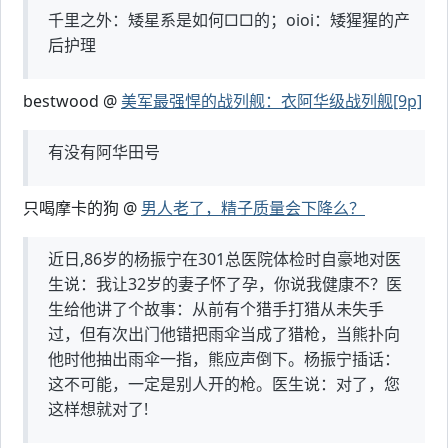
千里之外：矮星系是如何□□的；oioi：矮猩猩的产
后护理
bestwood @
美军最强悍的战列舰：衣阿华级战列舰[9p]
有没有阿华田号
只喝摩卡的狗 @
男人老了，精子质量会下降么？
近日,86岁的杨振宁在301总医院体检时自豪地对医
生说：我让32岁的妻子怀了孕，你说我健康不？医
生给他讲了个故事：从前有个猎手打猎从未失手
过，但有次出门他错把雨伞当成了猎枪，当熊扑向
他时他抽出雨伞一指，熊应声倒下。杨振宁插话：
这不可能，一定是别人开的枪。医生说：对了，您
这样想就对了!