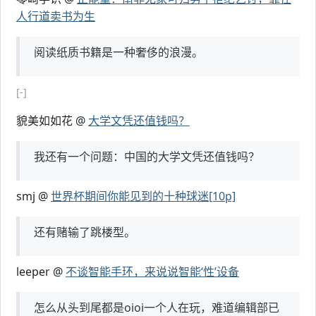
人行道卖书为生
阅读纸质书籍是一种奢侈的浪漫。
[-]
貌美如如花 @
大学文凭还值钱吗？
我还有一个问题：中国的大学文凭还值钱吗？
smj @
世界杯期间你能见到的十种球迷[10p]
还有赌输了跳楼型。
leeper @
不谈智能手环，来说说智能‘性’设备
怎么从头到尾都是oioi一个人在玩，难道编辑部已