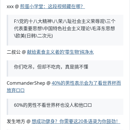
xxx @
煎蛋小学堂：这段视频藏在哪？
F:\党的十八大精神\八荣八耻社会主义荣辱观\三个
代表重要思想\中国特色社会主义理论\毛泽东思想
\欧美(日韩\二次元)
二叔公 @
献给素食主义者的‘零生物’纯净水
你们吃吊，但却不吃肉，真是搞不懂
CommanderShep @
40%的男性表示会为了看世界杯而
放弃□□
60%的男性不看世界杯也没人和他□□
发生地方 @
想成功健身？你需要这20条语录为你鼓劲！