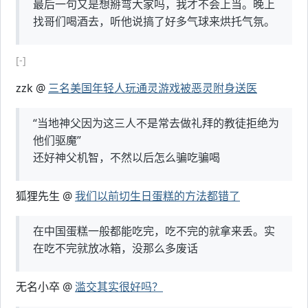
最后一句又是想掰弯大家吗，我才不会上当。晚上
找哥们喝酒去，听他说搞了好多气球来烘托气氛。
[-]
zzk @
三名美国年轻人玩通灵游戏被恶灵附身送医
“当地神父因为这三人不是常去做礼拜的教徒拒绝为
他们驱魔”
还好神父机智，不然以后怎么骗吃骗喝
狐狸先生 @
我们以前切生日蛋糕的方法都错了
在中国蛋糕一般都能吃完，吃不完的就拿来丢。实
在吃不完就放冰箱，没那么多废话
无名小卒 @
滥交其实很好吗？