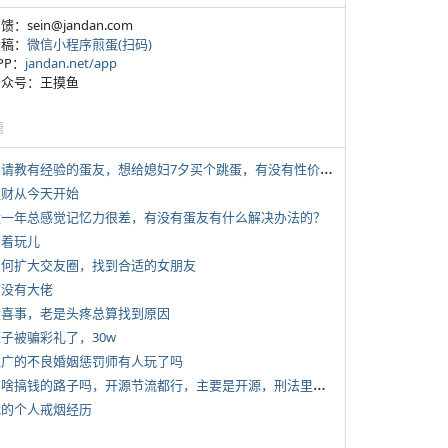
反馈：sein@jandan.com
投稿：
微信小程序煎蛋(扫码)
APP：
jandan.net/app
 公众号：王摸鱼
塘
*
想请教有经验的蛋友，想给媳妇7夕买个跳蛋，有没有性价比高的推荐
 发财从今天开始
 近一年总感觉记忆力很差，有没有蛋友有什么解决办法的？
写着玩儿
 如何扩大交友圈，找到合适的女朋友
有没有大佬
 大喜事，老是头疼总算找到原因
侄子被骗彩礼了，30w
 推广的不良婚姻惩罚师有人玩了吗
*
有啥搞钱的路子吗，开源节流都行，主要是开源，刑法里的咱不做
 我的个人戒烟经历