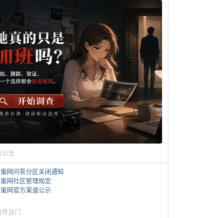
务公告
煎蛋网问答分区关闭通知
煎蛋网社区管理规定
煎蛋网官方渠道公示
蛋传送门