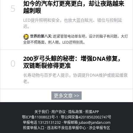
如今的汽车灯更亮更白，却让夜路越来
5
越刺眼
LED提升照明和安全，也放大蓝白眩光、错位与控制延
迟。
世界的第八天:
赶紧管管电动单车吧，设计的脑子有问题，大灯
全部不照路面，刺人眼。LED还特别亮。
200岁弓头鲸的秘密：增强DNA修复，
0
双链断裂修得更准
长寿动物与百岁老人提示，协调提升DNA维护或能延缓衰
老。
更多文章 >>
关于我们
·
用户协议
·
隐私政策
·
煎蛋APP
鄂ICP备11008023号-1
·
鄂公网安备42018502002747号
举报电话 13125131232 · 举报邮箱 jubao@jandan.com
煎蛋举报入口
·
违法和不良信息举报中心
·
涉企举报专区