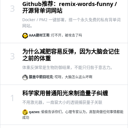
Github推荐：remix-words-funny /
3
开源背单词网站
Docker / PM2 一键部署，搭一个永久免费的私有背单词
网站。
AAA建材王哥:
打不开，被攻击了吗
为什么减肥容易反弹，因为大脑会记住
3
之前的体重
体重反弹常是生物防御结果，不能只归咎于意志力。
膝盖中箭囧坦克:
哎呀，大脑怎么这么坏啊
科学家用普通阳光来制造量子纠缠
1
不用激光器，一扇窗大小的透镜捕获量子关联
qazws:
偷偷告诉你们，心理专家认为，高智商做任何事情都能
成功