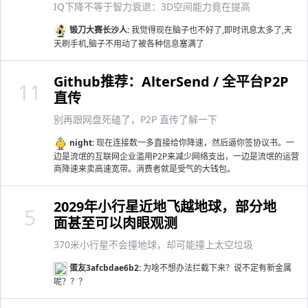
IQ下降不等于智力衰退：3D空间能力竟在提高
锻刀大赛长沙人:
我觉得现在脑子也不好了,即时讯息太多了,天
天刷手机,脑子不用动了被各种信息塞满了
Github推荐：AlterSend / 全平台P2P
11
直传
别再跟网盘死磕了，P2P 直传了解一下
night:
现在连接数一多直接给你降速，然后逼你签协议书。一
边是流氓的互联网企业滥用P2P来减少网络支出，一边是流氓的运营
商降速来卖高速宽带。消费者就是受气的大钱包。
2029年小行星近地飞越地球，部分地
5
面甚至可以肉眼观测
370米小行星不会撞地球，却可能撞上太空垃圾
蛋友3afcbdae6b2:
为啥不想办法拦截下来？说不定有新金属
呢？？？