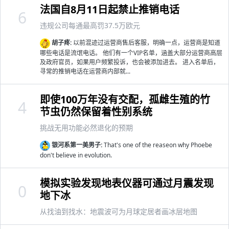
法国自8月11日起禁止推销电话
6
违规公司每通最高罚37.5万欧元
胡子疼:
以前混迹过运营商售后客服，明确一点，运营商是知道
哪些电话是流氓电话。 他们有一个VIP名单，涵盖大部分运营商高层
及政府官员，如果用户频繁投诉，也会被添加进去。 进入名单后，
寻常的推销电话在运营商内部就...
即使100万年没有交配，孤雌生殖的竹
4
节虫仍然保留着性别系统
挑战无用功能必然退化的预期
银河系第一美男子:
That's one of the reaseon why Phoebe
don't believe in evolution.
模拟实验发现地表仪器可通过月震发现
0
地下冰
从找油到找水：地震波可为月球定居者画冰层地图