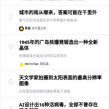
城市的雨从哪来，答案可能在千里外
2
看不见的河流竟在空中供养整片南美洲
青猫:
@千里之外
1945年的广岛核爆竟锻造出一种全新
6
晶体
核爆废墟也能成为材料实验室吗
r0n1n7an:
霓虹晶
天文学家拍摄到太阳表面的最高分辨率
0
图像
太阳望远镜却隔空捕捉等离子涡旋
AI设计出16种活病毒，全部不曾存在
4