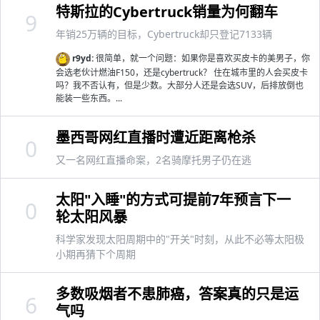
特斯拉的Cybertruck销量为何翻车
9
年销25万辆的目标，Cybertruck却只登记7133辆
r9yd:
很简单，就一个问题：如果你是喜欢买皮卡的美男子，你
会选老伙计燃油F150，还是cybertruck？ 住在城市里的人会买皮卡
吗？我不否认有，但是少数。大部分人还是会选SUV，后排放倒也
能装一些东西。...
墨西哥网红直播时遭近距离枪杀
0
又一名网红直播命案，2名骑摩托男子仍在逃
太阳"入睡"的方式可提前7年预言下一
0
轮太阳风暴
科学家发现太阳周期中的"开关"时刻，从此不必等太阳极
小期再猜下个周期
多数吸烟者不患肺癌，答案真的只是运
6
气吗