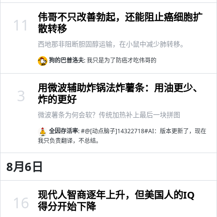
伟哥不只改善勃起，还能阻止癌细胞扩
11
散转移
西地那非阻断胆固醇运输，在小鼠中减少肺转移。
狗的巴普洛夫:
我只是为了防癌才吃伟哥的
用微波辅助炸锅法炸薯条：用油更少、
3
炸的更好
微波薯条为何会软？传统加热补上最后一块拼图
全因存活率:
#@[动点脑子]14322718#AI：版本更新了，现在
我只负责翻译，不总结。
8月6日
现代人智商逐年上升，但美国人的IQ
16
得分开始下降