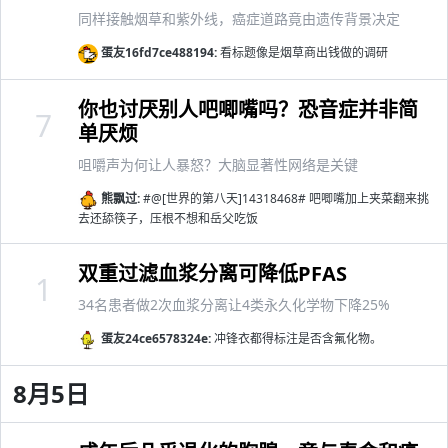
同样接触烟草和紫外线，癌症道路竟由遗传背景决定
蛋友16fd7ce488194:
看标题像是烟草商出钱做的调研
你也讨厌别人吧唧嘴吗？恐音症并非简
7
单厌烦
咀嚼声为何让人暴怒？大脑显著性网络是关键
熊飘过:
#@[世界的第八天]14318468# 吧唧嘴加上夹菜翻来挑
去还舔筷子，压根不想和岳父吃饭
双重过滤血浆分离可降低PFAS
1
34名患者做2次血浆分离让4类永久化学物下降25%
蛋友24ce6578324e:
冲锋衣都得标注是否含氟化物。
8月5日