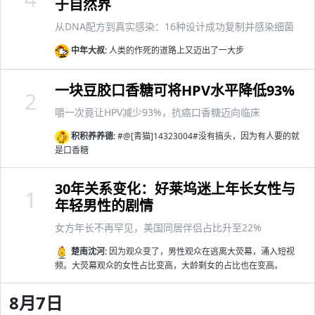
于自然界
从DNA配方到真实感染：16种设计成功复制并感染细菌
中年大叔:
人类的作死的道路上又迈出了一大步
一块豆胶口香糖可将HPV水平降低93%
2
嚼一次竟让HPV减少93%，抗癌口香糖迈向临床
积积养养德:
#@[青猫]14323004#没有搞头，因为有人要的就
是口香糖
30年关系变化：好莱坞迷上年长女性与
1
年轻男性的剧情
女方年长不再罕见，美国同居伴侣占比升至22%
楚南沈河:
因为观众变了，男性观众在逃离大荧幕，涌入短视
频。大荧幕观众的女性占比变高，大龄剩女的占比也在变高。
8月7日