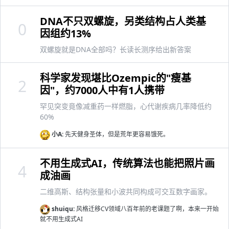
DNA不只双螺旋，另类结构占人类基
0
因组约13%
双螺旋就是DNA全部吗？长读长测序给出新答案
科学家发现堪比Ozempic的"瘦基
2
因"，约7000人中有1人携带
罕见突变竟像减重药一样燃脂，心代谢疾病几率降低约
60%
小A:
先天健身圣体，但是荒年更容易饿死。
不用生成式AI，传统算法也能把照片画
4
成油画
二维高斯、结构张量和小波共同构成可交互数字画家。
shuiqu:
风格迁移CV领域八百年前的老课题了啊，本来一开始
就不用生成式AI