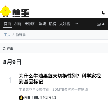
首页
树洞
无聊图
鱼塘
热榜
大吐槽
主页
新鲜事
新鲜事
8月9日
为什么牛油果每天切换性别？科学家找
1
到基因标记
牛油果花早晚换性别，SDMYB像时钟一样摆动
阿白111lll:
什么乱马 1/2