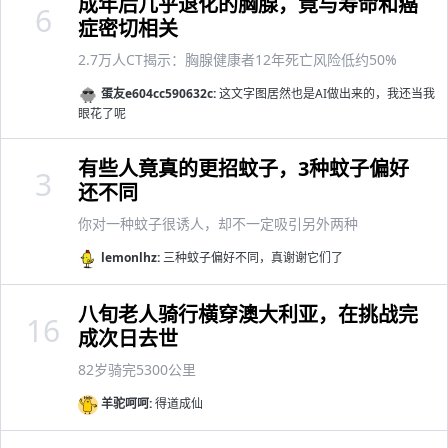
成年后几乎退化的胸腺，竟与寿命和癌
6
症密切相关
2.7万人CT揭示：胸腺健康者12年死亡风险低约50%
蛋友e604cc590632c:
这文字图居然也是AI做出来的，我还当我
眼花了呢
有些人竟真的更招蚊子，3种蚊子偏好
3
还不同
你对一种蚊子很诱人，却不一定吸引另外两种
lemonlhz:
三种蚊子偏好不同，真谢谢它们了
八旬老人骑行横穿澳大利亚，在挑战完
16
成次日去世
82岁骑完5300公里
羊驼呵呵:
得道成仙