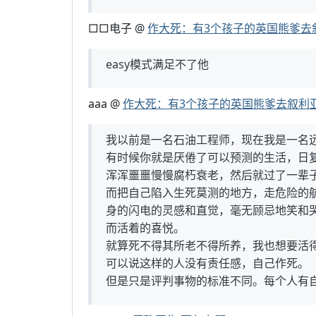
□□电子 @
作大死：有3个孩子的英国熊爹去
easy模式满足不了他
aaa @
作大死：有3个孩子的英国熊爹去叙利
我以前是一名石油工程师，现在我是一名
有时候你就是厌倦了可以预测的生活，日
浑浑噩噩慢慢腐朽衰老，然后就过了一辈
而把自己陷入生死莫测的地方，走危险的
身的闪电的灵感和直觉，毫无顾忌地笑和
而活着的喜悦。
就算死不得其所老不得所养，我也想要活
可以说这样的人没有责任感，自己作死。
但是只是评判事物的标准不同。每个人有