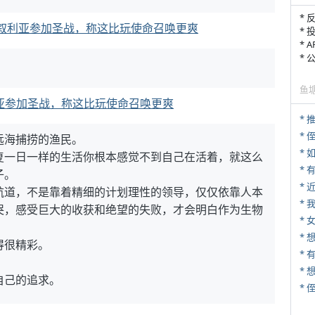
* 
叙利亚参加圣战，称这比玩使命召唤更爽
* 
* 
*
鱼
亚参加圣战，称这比玩使命召唤更爽
*
* 
远海捕捞的渔民。
*
复一日一样的生活你根本感觉不到自己在活着，就这么
子。
*
航道，不是靠着精细的计划理性的领导，仅仅依靠人本
*
哭，感受巨大的收获和绝望的失败，才会明白作为生物
* 
得很精彩。
* 
*
自己的追求。
*