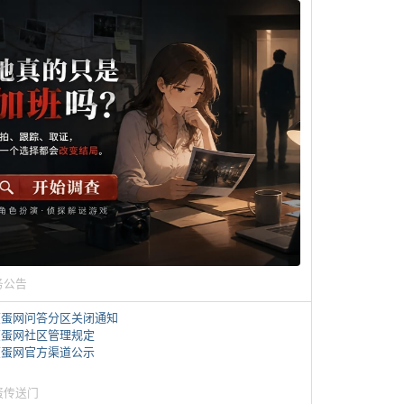
务公告
煎蛋网问答分区关闭通知
煎蛋网社区管理规定
煎蛋网官方渠道公示
蛋传送门