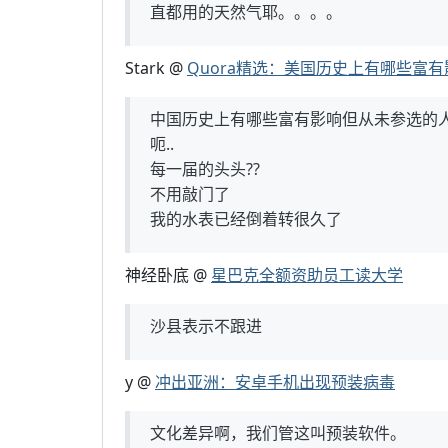
直都用的天然气耶。。。。
Stark @
Quora精选：美国历史上有哪些富
中国历史上有哪些富有影响但从未参选的
呃..
每一届的头头??
不用敲门了
我的水表已经倒着转很久了
神经卧底 @
星巴克全额资助员工读大学
沙县表示不跟进
y @
冲出亚洲：安卓手机出现预装病毒
文化差异啊，我们管这叫预装软件。