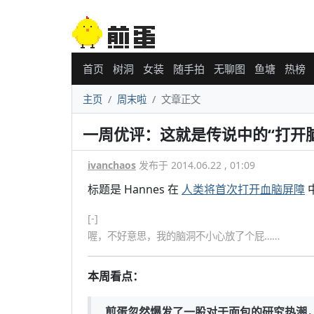
首页
树洞
女装
随手拍
无聊图
鱼塘
热榜
主页
周末啦
文章正文
一周优评：这就是传说中的“打开
ivanchaos
发布于 2014.06.22 , 01:09
标题是 Hannes 在
人类将首次打开血脑屏障
[-]
喔，不好意思，我的脑洞不小心放了个屁……
本周看点：
煎蛋忽然爆发了一股对于面包的研究热潮