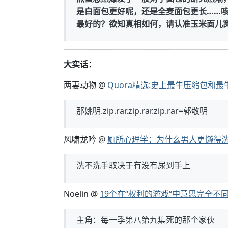
是白面包更好呢，还是全麦面包更长……
最好的？欲知真相如何，请认准玉米面儿
大实话：
两妻动物 @
Quora精选:史上最牛压缩包和
那姚明.zip.rar.zip.rar.zip.rar=郭敬明
风啸龙吟 @
厕所心理学：为什么男人更懒得
洗不洗手取决于有没有尿到手上
Noelin @
19个在“权利的游戏“中意思完全不
主角：每一季第八第九集死的那个家伙