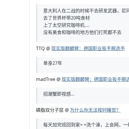
意大利人在二战的时候不去研发武器，尼
去了世界杯带20吨食材
上了太空研究咖啡机….
没有美食和咖啡的地方他们打死都不去
TTQ @
现实版麒麟臂：德国职业扳手腕选手
单身27年
madTree @
现实版麒麟臂：德国职业扳手腕
招潮蟹即视感...
磷脂双分子层 @
为什么你无法按时睡觉？
每天加完班回到家= =洗个澡，上会网，