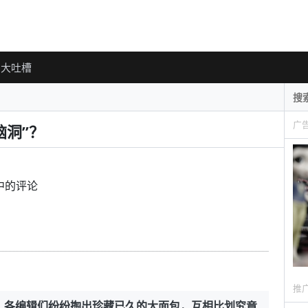
大吐槽
广
脑洞”？
中的评论
推
，各编辑们纷纷掏出珍藏已久的大面包，互相比划究竟