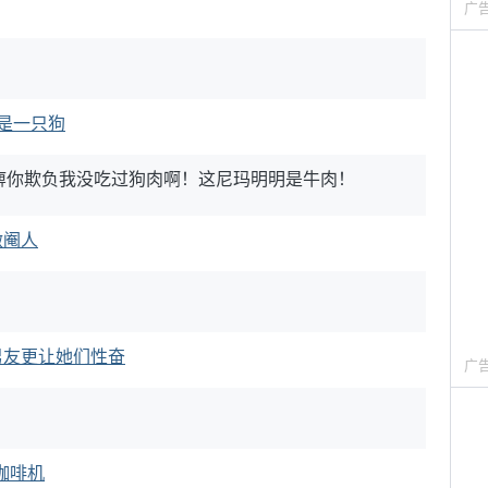
广
是一只狗
痹你欺负我没吃过狗肉啊！这尼玛明明是牛肉！
做阉人
男友更让她们性奋
广
咖啡机