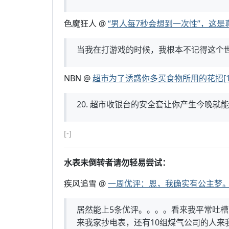
色魔狂人 @
“男人每7秒会想到一次性”，这是
当我在打游戏的时候，我根本不记得这个
NBN @
超市为了诱惑你多买食物所用的花招[19
20. 超市收银台的安全套让你产生今晚就
[-]
水表未倒转者请勿轻易尝试：
疾风追雪 @
一周优评：恩，我确实有公主梦
居然能上5条优评。。。。看来我平常吐槽
来我家抄电表，还有10组煤气公司的人来