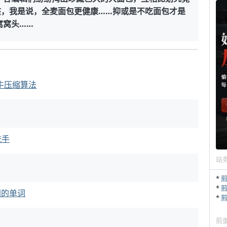
咳，我是说，全麦面包更健康……抑或是不吃面包才是
窝窝头……
最牛压缩算法
洗手
站
*
*
同的单词
*
煎