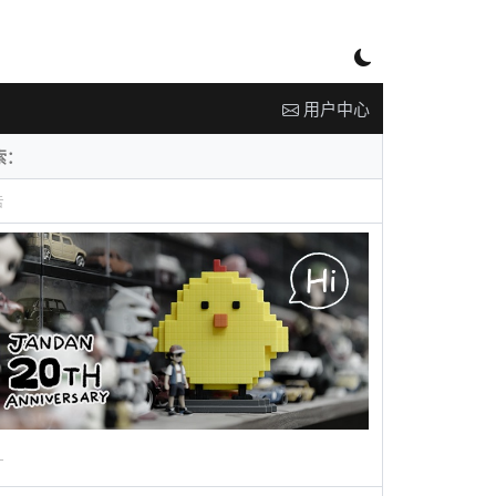
用户中心
告
广