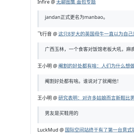
Infire @
无聊图集 面包专题
jandan正式更名为manbao。
飞行音 @
这只8岁大的英国母牛一直以为自己
广西玉林，一个食客对饭馆老板大吼，麻
王小明 @
阉割的好处都有啥：人们为什么想
阉割好处都有啥。谁说对了就阉他！
王小明 @
研究表明：对许多姑娘而言新鞋比
男友是买鞋用的
LuckMud @
国际空间站终于有了第一台意式