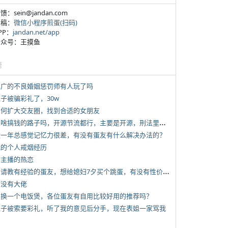
反馈：sein@jandan.com
投稿：
微信小程序煎蛋(扫码)
APP：
jandan.net/app
 公众号：王摸鱼
塘
 推广的不良婚姻惩罚师有人玩了吗
侄子被骗彩礼了，30w
 如何扩大交友圈，找到合适的女朋友
*
有啥搞钱的路子吗，开源节流都行，主要是开源，刑法里的咱不做
 近一年总感觉记忆力很差，有没有蛋友有什么解决办法的？
 我的个人戒烟经历
女主播的热恋
*
想请教有经验的蛋友，想给媳妇7夕买个跳蛋，有没有性价比高的推荐
有没有大佬
 想换一个电饭煲，各位蛋友有自用比较好用的推荐吗？
 侄子被索要彩礼，听了我的意见后分手，现在表姐一家骂我