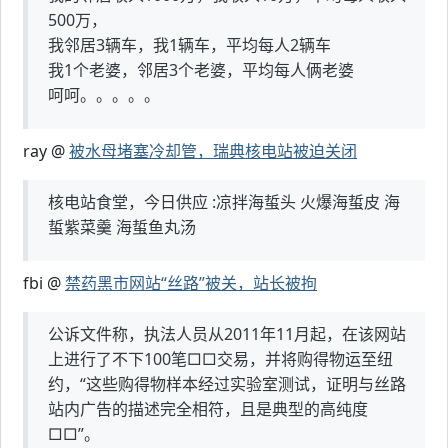
500万，
我邻居3辆车，我1辆车，平均每人2辆车
我1个老婆，邻居3个老婆，平均每人俩老婆
呵呵。。。。。
ray @
被水母堵塞冷却管，瑞典核电站被迫关闭
核电站食堂，今日供应 :凉拌海蜇头 火爆海蜇皮 海
蜇紫菜羹 海蜇鱼丸汤
fbi @
禁药黑市网站“丝路”被关，站长被拘
公诉文件称，执法人员从2011年11月起，在该网站
上进行了不下100笔□□交易，并将购得物运至纽
约，“这些购得物样本经过实验室测试，证明与丝路
站内广告的描述完全相符，且是典型的高纯度
□□”。