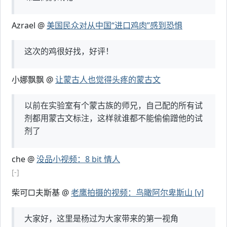
Azrael @
美国民众对从中国“进口鸡肉”感到恐惧
这次的鸡很好找，好评！
小娜飘飘 @
让蒙古人也觉得头疼的蒙古文
以前在实验室有个蒙古族的师兄，自己配的所有试
剂都用蒙古文标注，这样就谁都不能偷偷蹭他的试
剂了
che @
没品小视频：8 bit 情人
[-]
柴可□夫斯基 @
老鹰拍摄的视频：鸟瞰阿尔卑斯山 [v]
大家好，这里是杨过为大家带来的第一视角