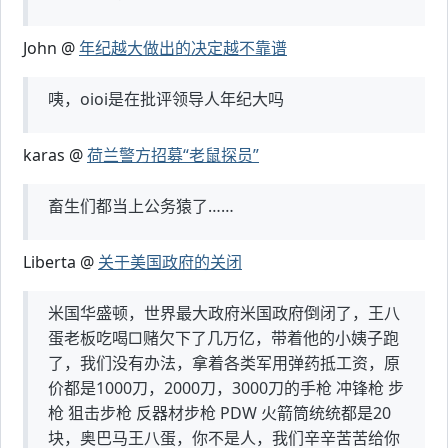
John @
年纪越大做出的决定越不靠谱
咦，oioi是在批评领导人年纪大吗
karas @
荷兰警方招募“老鼠探员”
畜生们都当上公务猿了……
Liberta @
关于美国政府的关闭
米国华盛顿，世界最大政府米国政府倒闭了，王八
蛋老板吃喝□赌欠下了几万亿，带着他的小姨子跑
了，我们没有办法，拿着各类军用弹药抵工资，原
价都是1000刀，2000刀，3000刀的手枪 冲锋枪 步
枪 狙击步枪 反器材步枪 PDW 火箭筒统统都是20
块，奥巴马王八蛋，你不是人，我们辛辛苦苦给你