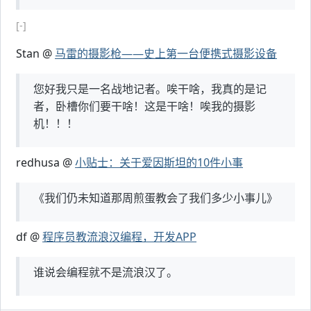
[-]
Stan @
马雷的摄影枪——史上第一台便携式摄影设备
您好我只是一名战地记者。唉干啥，我真的是记
者，卧槽你们要干啥！这是干啥！唉我的摄影
机！！！
redhusa @
小贴士：关于爱因斯坦的10件小事
《我们仍未知道那周煎蛋教会了我们多少小事儿》
df @
程序员教流浪汉编程，开发APP
谁说会编程就不是流浪汉了。