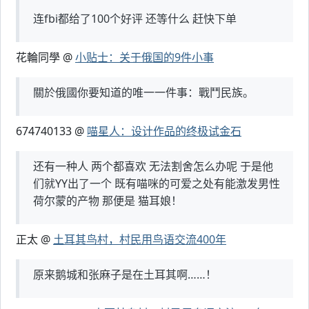
连fbi都给了100个好评 还等什么 赶快下单
花輪同學 @
小贴士：关于俄国的9件小事
關於俄國你要知道的唯一一件事：戰鬥民族。
674740133 @
喵星人：设计作品的终极试金石
还有一种人 两个都喜欢 无法割舍怎么办呢 于是他
们就YY出了一个 既有喵咪的可爱之处有能激发男性
荷尔蒙的产物 那便是 猫耳娘！
正太 @
土耳其鸟村，村民用鸟语交流400年
原来鹅城和张麻子是在土耳其啊……！