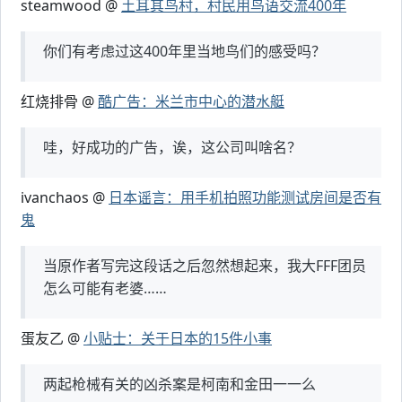
steamwood @
土耳其鸟村，村民用鸟语交流400年
你们有考虑过这400年里当地鸟们的感受吗？
红烧排骨 @
酷广告：米兰市中心的潜水艇
哇，好成功的广告，诶，这公司叫啥名？
ivanchaos @
日本谣言：用手机拍照功能测试房间是否有
鬼
当原作者写完这段话之后忽然想起来，我大FFF团员
怎么可能有老婆……
蛋友乙 @
小贴士：关于日本的15件小事
两起枪械有关的凶杀案是柯南和金田一一么