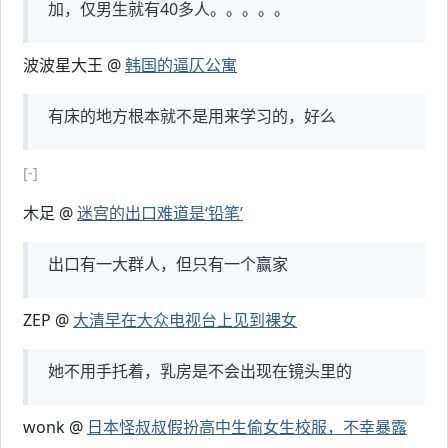
加，仅男生就有40多人。。。。。
波波星大王 @
韩国的逼仄公寓
有床的地方根本就不是用来学习的，好么
[-]
木足 @
迷宫的出口难道是‘铅笔’
出口有一大群人，但只有一个赢家
ZEP @
大清早在大众电视台上见到裸女
她不用手托着，乳房是不会出现在镜头里的
wonk @
日本怪叔叔假扮高中生偷女生校服，不幸暴露