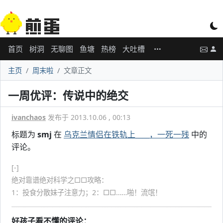
首页
树洞
无聊图
鱼塘
热榜
大吐槽
主页
周末啦
文章正文
一周优评：传说中的绝交
ivanchaos
发布于 2013.10.06 , 00:13
标题为
smj
在
乌克兰情侣在铁轨上____，一死一残
中的
评论。
[-]
绝对靠谱绝对科学之□□攻略：
1：投食分散妹子注意力；2：□□……啪！流氓！
好孩子看不懂的评论：