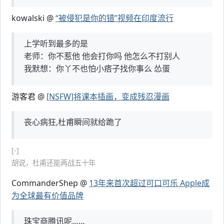
kowalski @
“被侵犯是你的错”视频在印度流行
上学听到最多的是
老师：你不惹他 他会打你吗 他怎么不打别人
我默想：你丫不也怕小痞子找你事么 怂蛋
游客君 @
[NSFW]将课本插画，变成残忍漫画
丧心病狂,杜甫瞬间就给跪了
[-]
胡说，杜甫还能再战五十年
CommanderShep @
13年来首次超过可口可乐 Apple成
为全球最有价值品牌
珠宝商腾讯呢……