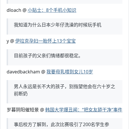
dloach @
小贴士：8个手机小知识
我知道为什么日本少年仔洗澡的时候玩手机
y @
伊拉克孕妇一胎怀上13个宝宝
目前孩子的父亲们情绪都很稳定。
davedbackham @
我要母乳喂到女儿10岁
男人永远是长不大的孩子，别指望他会在六十岁之
前断奶
岁暮阴阳催短景 @
韩国大学爆丑闻：“把女友舔干净”事件
事后校方了解到，此次比赛吸引了200名学生参