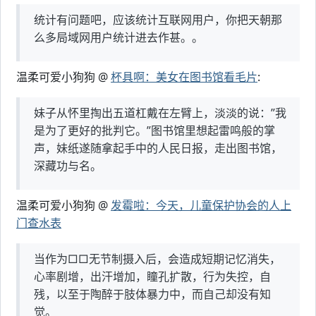
统计有问题吧，应该统计互联网用户，你把天朝那
么多局域网用户统计进去作甚。。
温柔可爱小狗狗 @
杯具啊：美女在图书馆看毛片
:
妹子从怀里掏出五道杠戴在左臂上，淡淡的说：”我
是为了更好的批判它。”图书馆里想起雷鸣般的掌
声，妹纸遂随拿起手中的人民日报，走出图书馆，
深藏功与名。
温柔可爱小狗狗 @
发霉啦：今天，儿童保护协会的人上
门查水表
当作为□□无节制摄入后，会造成短期记忆消失，
心率剧增，出汗增加，瞳孔扩散，行为失控，自
残，以至于陶醉于肢体暴力中，而自己却没有知
觉。