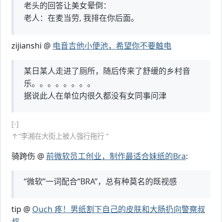
老头的回答让美女晕倒：
老人：在麦当劳, 我排在你后面。
zijianshi @
电音吉他小便池，希望你不要触电
某日某人走进了厕所，随后传来了舒缓的乡村音
乐。。。。。。。。
据说此人在单位内很久都没有女同事问津
[-]
↑“李湘在大街上被人强行拖行 ”
骑跨伤 @
前微软员工创业，制作最适合妹纸的Bra
:
“微软”一词配合“BRA”，总有种莫名的既视感
tip @
Ouch 疼！男纸割下自己的皮肤和大肠扔向警察叔
叔