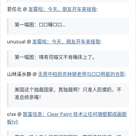
若任北 @
发霉啦：今天，朋友开车来接我
:
第一幅图：□□睡□□...
unusual @
发霉啦：今天，朋友开车来接我
:
第一幅图：咦寿司喵又不肯睡床上了。
山林溪水静 @
无意中拍到克林顿老师与□□明星的合影
:
美国这个独裁国家，真独裁啊！只准人民摸奶，不
准总统亲嘴！
o!xx @
致富信息：Clear Paint 技术让任何墙壁都成画图
板[v]
: