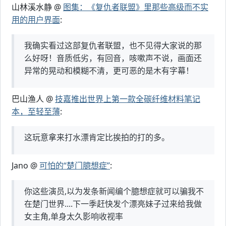
山林溪水静 @
图集：《复仇者联盟》里那些高级而不实
用的用户界面
:
我确实看过这部复仇者联盟，也不见得大家说的那
么好呀！音质低劣，有回音，咳嗽声不说，画面还
异常的晃动和模糊不清，更可恶的是木有字幕！
巴山渔人 @
技嘉推出世界上第一款全碳纤维材料笔记
本，至轻至薄
:
这玩意拿来打水漂肯定比挨拍的打的多。
Jano @
可怕的“楚门臆想症”
:
你这些演员,以为发条新闻编个臆想症就可以骗我不
在楚门世界....下一季赶快发个漂亮妹子过来给我做
女主角,单身太久影响收视率