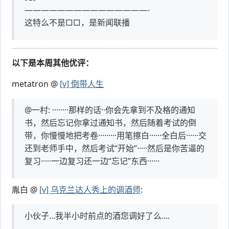
———————————————-
这特么不是□□，是新闻联播
以下是本周其他优评：
metatron @
[v] 倒带人生
@一村: ········那样的话··你会先拿到不及格的通知
书，然后忘记你拿过通知书，然后随着考试的倒
带，你慢慢地把考卷·········用笔擦白······全白后······交
还到老师手中，然后考试“开始”·····然后是你苦逼的
复习·····一边复习还一边“忘记”东西······
胤白 @
[v] 乌克兰达人秀上的调酒师
:
小伙子...我半小时前点的酒您调好了么....