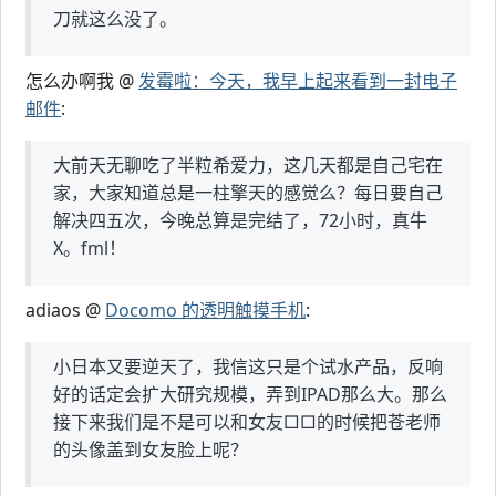
刀就这么没了。
怎么办啊我 @
发霉啦：今天，我早上起来看到一封电子
邮件
:
大前天无聊吃了半粒希爱力，这几天都是自己宅在
家，大家知道总是一柱擎天的感觉么？每日要自己
解决四五次，今晚总算是完结了，72小时，真牛
X。fml！
adiaos @
Docomo 的透明触摸手机
:
小日本又要逆天了，我信这只是个试水产品，反响
好的话定会扩大研究规模，弄到IPAD那么大。那么
接下来我们是不是可以和女友□□的时候把苍老师
的头像盖到女友脸上呢？