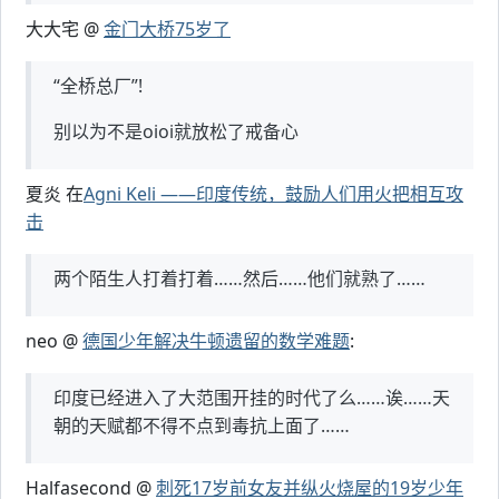
大大宅 @
金门大桥75岁了
“全桥总厂”!
别以为不是oioi就放松了戒备心
夏炎 在
Agni Keli ——印度传统，鼓励人们用火把相互攻
击
两个陌生人打着打着……然后……他们就熟了……
neo @
德国少年解决牛顿遗留的数学难题
:
印度已经进入了大范围开挂的时代了么……诶……天
朝的天赋都不得不点到毒抗上面了……
Halfasecond @
刺死17岁前女友并纵火烧屋的19岁少年