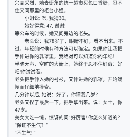
兴高采烈，她去街角的统一超市买包口香糖，忍不
住又问那里的柜台小姐。
小姐说: 嗯, 我猜30。
她好得意: 47, 谢谢!
等公车的时候，她又问旁边的老头。
老头说：我78岁了，眼睛不好，看不出来。不
过，年轻的时候有种方法可以确定。如果你让我把
手伸进你的乳罩里，我绝对可以知道你的年纪！
半晌无声，空旷的大街上，她终于忍不住好奇：好
吧!你试试看。
老头把手伸入她的衬衫，又伸进她的乳罩，开始缓
慢而仔细地摸索。
几分钟以后, 她说：好了，你猜我几岁？
老头又捏了最后一下，把手拿出来。说：女士，你
47岁。
美女大吃一惊，惊讶的问: 好厉害! 你怎么知道的？
“保证不生气？”
“不生气! ”