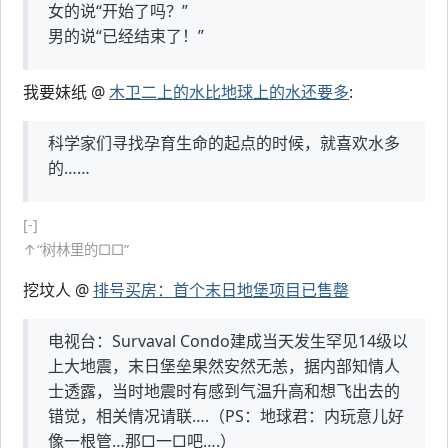
女的说“开始了吗？”
男的说“已经结束了！”
我要妹纸 @
木卫二上的水比地球上的水还要多
:
科学家们寻找孕育生命的起点的时候，就喜欢水多
的……
[-]
↑“树林里的□□”
挖坟人 @
排号买房：首个末日地堡项目已售罄
电视台：Survaval Condo建成当天发生罕见14级以
上大地震，末日堡垒果然安然无恙，据内部知情人
士透露，当时地震时有感到气温升高和想飞出去的
错觉，相关情况请联….（PS：地球君：内玩意儿好
像一根管…那□一□吧….）