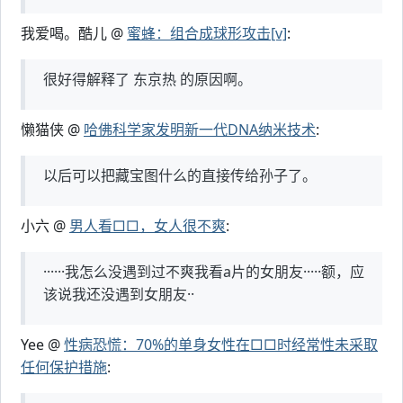
我爱喝。酷儿 @
蜜蜂：组合成球形攻击[v]
:
很好得解释了 东京热 的原因啊。
懒猫侠 @
哈佛科学家发明新一代DNA纳米技术
:
以后可以把藏宝图什么的直接传给孙子了。
小六 @
男人看□□，女人很不爽
:
······我怎么没遇到过不爽我看a片的女朋友·····额，应
该说我还没遇到女朋友··
Yee @
性病恐慌：70%的单身女性在□□时经常性未采取
任何保护措施
: