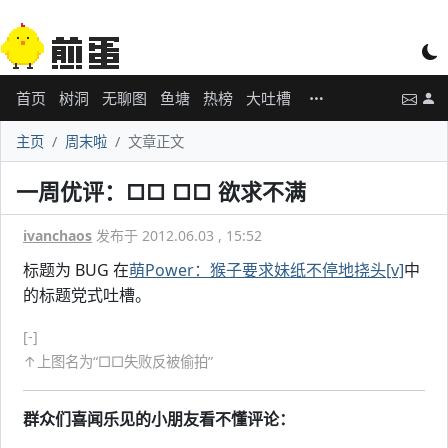
首页
树洞
无聊图
鱼塘
热榜
大吐槽
主页
周末啦
文章正文
一周优评：□□ □□ 欲求不满
ivanchaos
发布于 2012.06.03 , 15:52
标题为 BUG 在
萌Power：猴子要求妹纸不停地挠头[v]
中
的标题党式吐槽。
[-]
↑上图名为“□□失败反被偷拍”
群众们喜闻乐见的小朋友看不懂评论：