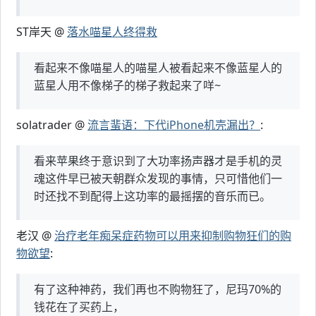
ST岸天 @
落水喵星人终得救
看起来不像喵星人的喵星人被看起来不像蓝星人的
蓝星人用不像梯子的梯子救起来了咩~
solatrader @
流言蜚语：下代iPhone机壳漏出？
:
看来苹果终于意识到了大功率扬声器才是手机的灵
魂这件早已被天朝群众发现的事情，只可惜他们一
时还找不到配得上这功率的最摇摆的音乐而已。
老汉 @
治疗老年痴呆症药物可以用来抑制购物狂们的购
物欲望
:
有了这种神药，我们再也不购物狂了，尼玛70%的
钱花在了买药上，