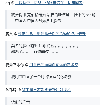
qq @
一周优评：贝爷一边吃着汽车一边走回家
:
我觉得 扎克伯格结婚 最棒的吐槽是 ：脸书的ceo能
上中国人 中国人却无法上脸书
腐女 @
致富信息：用泪盐给你的食物加点小情绪
莫名的脑中蹦出个词: 精盐。。。。。。。
邪恶了。。。罪过罪过。。。
我先不杀你 @
用自己的血画自画像的艺术家
:
我用□□画了十个月 结果画的像老婆
钵钵鸡 @
MIT 科学家发明无针注射技术
低俗的广告：