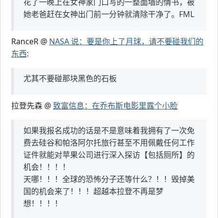
花了一晚上在女神家门口写的一整面墙的情书，被
她老爸赶在女神出门前一分钟就清除干净了。FML
RanceR @
NASA 说：要是你上了月球，请不要碰我们的
东西
:
尤其不要碰那块黑色的石板
拉登先森 @
致富信息：在乔布斯电影里露个小脸
如果我报名成功的话是不是意味着我拥有了一次免
费去硅谷和帕洛阿尔托旅行甚至不用佩戴任何工作
证件就能对苹果公司进行深入探访【包括厕所】的
机会！！！！
天哪！！！全球的恐怖分子还等什么？！！毁掉美
国的机会来了！！！超越本拉登不再是梦
想！！！！