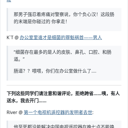
那男子强忍着疼痛对警察说，你个负心汉！这段肠
的末端是你碰过的 你拿走！
K`T @
办公室里谁才是细菌的罪魁祸首——男人
“细菌存在最多的是人的皮肤、鼻孔、口腔、和肠
道。”
肠道？？喂喂，你们在办公室做什么了….
下列这些同学们请注意和谐评论，拒绝跨省……咦，有人
送水，我去开门……
River @
第一个电视机遥控器的发明者去世
:
他至死都没能解决中国电视遥控器在晚七点不能换