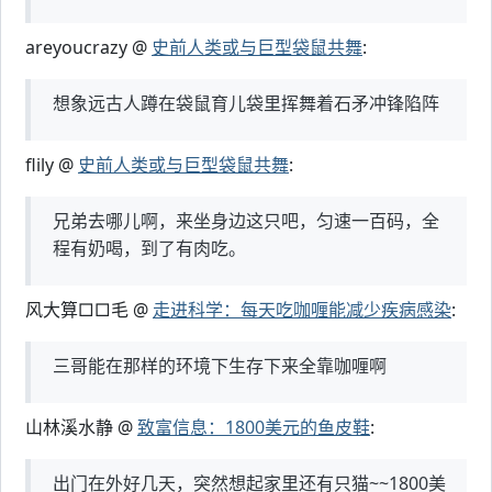
areyoucrazy @
史前人类或与巨型袋鼠共舞
:
想象远古人蹲在袋鼠育儿袋里挥舞着石矛冲锋陷阵
flily @
史前人类或与巨型袋鼠共舞
:
兄弟去哪儿啊，来坐身边这只吧，匀速一百码，全
程有奶喝，到了有肉吃。
风大算□□毛 @
走进科学：每天吃咖喱能减少疾病感染
:
三哥能在那样的环境下生存下来全靠咖喱啊
山林溪水静 @
致富信息：1800美元的鱼皮鞋
:
出门在外好几天，突然想起家里还有只猫~~1800美