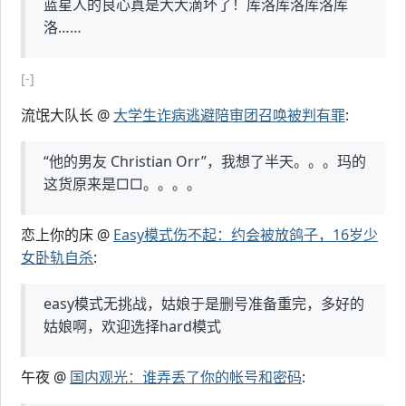
蓝星人的良心真是大大滴坏了！库洛库洛库洛库
洛……
[-]
流氓大队长 @
大学生诈病逃避陪审团召唤被判有罪
:
“他的男友 Christian Orr”，我想了半天。。。玛的
这货原来是□□。。。。
恋上你的床 @
Easy模式伤不起：约会被放鸽子，16岁少
女卧轨自杀
:
easy模式无挑战，姑娘于是删号准备重完，多好的
姑娘啊，欢迎选择hard模式
午夜 @
国内观光：谁弄丢了你的帐号和密码
: