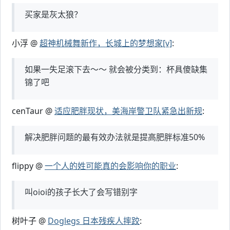
买家是灰太狼？
小浮 @
超神机械舞新作，长城上的梦想家[v]
:
如果一失足滚下去～～ 就会被分类到：杯具傻缺集
锦了吧
cenTaur @
适应肥胖现状，美海岸警卫队紧急出新规
:
解决肥胖问题的最有效办法就是提高肥胖标准50%
flippy @
一个人的姓可能真的会影响你的职业
:
叫oioi的孩子长大了会写错别字
树叶子 @
Doglegs 日本残疾人摔跤
: