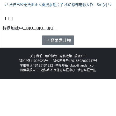
法律已经无法阻止人类搜索毛片了
科幻恐怖电影大作：Siri[v]
数据加载中...BIU...BIU...BIU...
登录发吐槽
关于我们
·
用户协议
·
隐私政策
·
煎蛋APP
鄂ICP备11008023号-1
·
鄂公网安备42018502002747号
举报电话 13125131232 · 举报邮箱 jubao@jandan.com
煎蛋举报入口
·
违法和不良信息举报中心
·
涉企举报专区