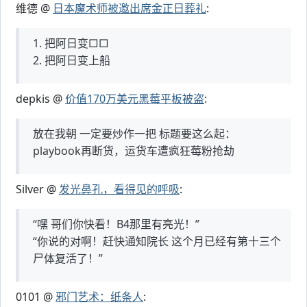
维德 @
日本魔术师被邀出席金正日葬礼
:
1. 把阿日变□□
2. 把阿日变上船
depkis @
价值170万美元黑莓平板被盗
:
放在我朝 一定要炒作一把 标题要这么起：
playbook再断货，运货车遭疯狂莓粉抢劫
Silver @
发光鼻孔，看得见的呼吸
:
“嘿 哥们你快看！B4那里有亮光！”
“你说的对啊！赶快通知院长 这个月已经有第十三个
尸体复活了！”
0101 @
邪门艺术：纸条人
: