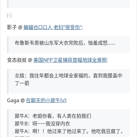
[-]
影子 @
蝙蝠也□□人 老妇”很受伤”
:
布鲁斯韦恩被山东军大衣完败后，恼羞成怒……
变态叔叔 @
美国NPP卫星捕获首幅地球全景照
:
北极：我往年都会上地球全家福的，直到我膝盖中
了一箭
Gaga @
在聊天的小犀牛[v]
:
犀牛A：老姐你看，有人类在拍我们
犀牛B：呀~~~我没穿内衣
犀牛A：啊！！他过来了他过来了。他吃我豆腐了，