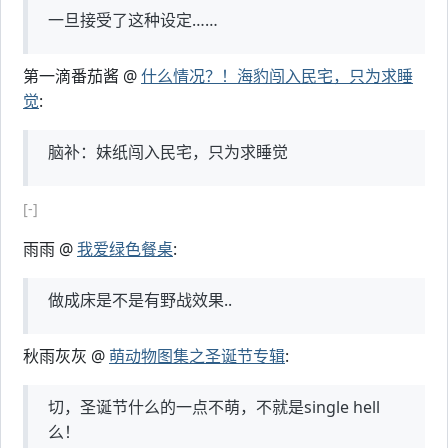
一旦接受了这种设定……
第一滴番茄酱 @
什么情况？！海豹闯入民宅，只为求睡
觉
:
脑补：妹纸闯入民宅，只为求睡觉
[-]
雨雨 @
我爱绿色餐桌
:
做成床是不是有野战效果..
秋雨灰灰 @
萌动物图集之圣诞节专辑
:
切，圣诞节什么的一点不萌，不就是single hell
么！