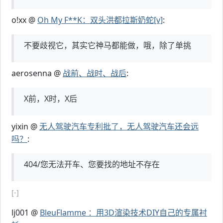
o!xx @
Oh My F**K：双头洪都拉斯奶蛇[v]
:
不要歧视它，其实它神马都能做，哦，除了单挑
aerosenna @
战前、战时、战后
:
X前，X时，X后
yixin @
无人驾驶汽车专利批了，无人驾驶汽车还会远
吗？
:
404/您无法开车、您要找的地址不存在
[-]
lj001 @
BleuFlamme ：用3D渲染技术DIY自己的专属衬