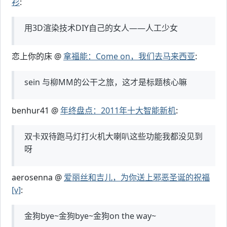
衫
:
用3D渲染技术DIY自己的女人——人工少女
恋上你的床 @
拿福能：Come on，我们去马来西亚
:
sein 与柳MM的公干之旅，这才是标题核心嘛
benhur41 @
年终盘点：2011年十大智能新机
:
双卡双待跑马灯打火机大喇叭这些功能我都没见到
呀
aerosenna @
爱丽丝和吉儿，为你送上邪恶圣诞的祝福
[v]
:
金狗bye~金狗bye~金狗on the way~