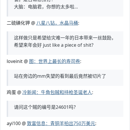
大脑：电脑君，你想的太多啦…
二硫碘化钾 @
八星八钻，水晶马桶
:
这样做只是希望给灾难一年的日本带来一丝鼓励，
希望来年会好 just like a piece of shit?
loveinit @
图：世界上最长的寿司卷
:
站在旁边的mm失望的看到最后竟然被切片了
鸡蛋 @
冷新闻：牛角包贼和持枪圣诞老人
:
请问这个贼的编号是24601吗？
ayi100 @
致富信息：青铜羊拍出750万美元
: