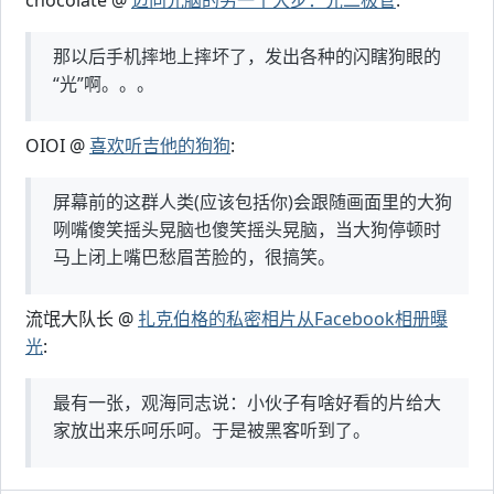
chocolate @
迈向光脑的另一个大步：光二极管
:
那以后手机摔地上摔坏了，发出各种的闪瞎狗眼的
“光”啊。。。
OIOI @
喜欢听吉他的狗狗
:
屏幕前的这群人类(应该包括你)会跟随画面里的大狗
咧嘴傻笑摇头晃脑也傻笑摇头晃脑，当大狗停顿时
马上闭上嘴巴愁眉苦脸的，很搞笑。
流氓大队长 @
扎克伯格的私密相片从Facebook相册曝
光
:
最有一张，观海同志说：小伙子有啥好看的片给大
家放出来乐呵乐呵。于是被黑客听到了。