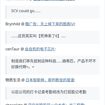
SCV could go……
Brynhild @
酷广告：天上掉下来的图表[v]
:
.......这货其实叫【死神来了6】.....
cenTaur @
会自愈的电子芯片
:
制造商们率先抵制这种科技……娘希匹，产品不坏不
好换代啊=。=
物质生活 @
日本智能椅，能判断坐的是谁
:
以后公司的打卡记录考勤将改为打屁股记考勤