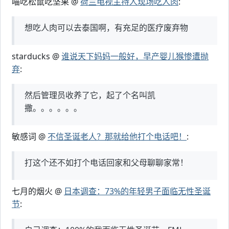
喵吃松鼠吃坚果 @
荷兰电视主持人现场吃人肉
:
想吃人肉可以去泰国啊，有充足的医疗废弃物
starducks @
谁说天下妈妈一般好，早产婴儿猴惨遭抛
弃
:
然后管理员收养了它，起了个名叫凯
撒。。。。。。
敏感词 @
不信圣诞老人？那就给他打个电话吧！
:
打这个还不如打个电话回家和父母聊聊家常！
七月的烟火 @
日本调查：73%的年轻男子面临无性圣诞
节
: