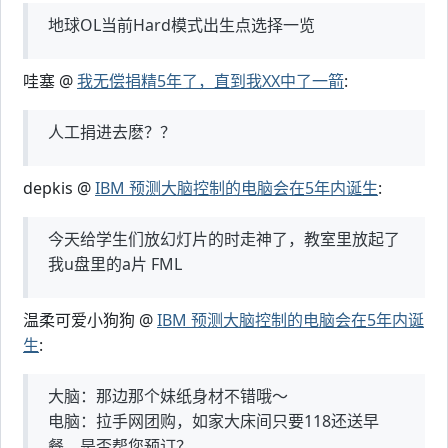
地球OL当前Hard模式出生点选择一览
哇塞 @
我无偿捐精5年了，直到我XX中了一箭
:
人工捐进去麽？？
depkis @
IBM 预测大脑控制的电脑会在5年内诞生
:
今天给学生们放幻灯片的时走神了，教室里放起了
我u盘里的а片 FML
温柔可爱小狗狗 @
IBM 预测大脑控制的电脑会在5年内诞
生
:
大脑：那边那个妹纸身材不错哦～
电脑：拉手网团购，如家大床间只要118还送早
餐。是否帮您预订？