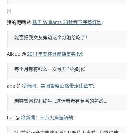
[-]
猪的呢喃 @
猛男 Williams 33秒吞下完整灯泡
:
能否把我女友旁边这个灯泡给吃了！
Alicuu @
2011年度杯具傻缺集锦 [v]
:
每个月都有那么一次最开心的时候
ane @
冷新闻：美国警察公然带走违章车
:
剥夺警察权利终生…这话看着有莫名的熟悉…
Cat @
冷新闻：三万火鸡被骑劫
:
"目前他正全力收购火鸡" 从照片上来看...我觉得他