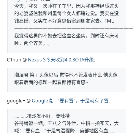
今天，我又一次睡在了车里，因为我那神经质过头
的老婆坚信我和州里每个女人都睡过觉。我实在没
钱离婚，又实在不好意思借宿到朋友家去。FML
—————————————————————————
我觉得这男的不如去把这虚名坐实，到时还有床可
睡，两全齐美。。
C‘thun @
Nexus S今天收到4.0.3OTA升级
:
潮湿君 换了头像以后 觉得他不管发表什么 他头像
跟着后面的标题一起看都特有喜感~
google+ @
Google说：“要有雪”，于是就有了雪
:
……….抢沙发不好，要吐槽
谷哥娇躯一缩，王八之气外泄，中指一指苍天，大
喊：“要有血！”于是气温骤降，菊部地区有血……