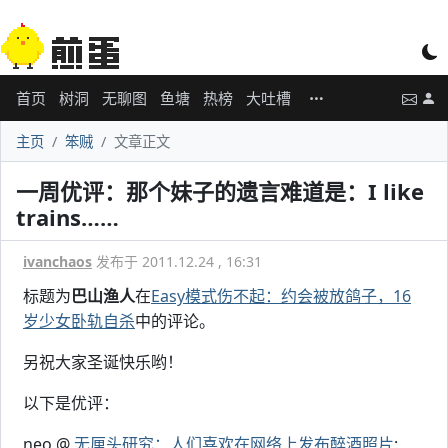
首页
树洞
无聊图
鱼塘
热榜
大吐槽
主页
笨贼
文章正文
一周优评：那个妹子的遗言难道是：I like
trains……
ivanchaos
发布于 2011.12.24 , 16:31
标题为
巴山渔人
在
Easy模式伤不起：约会被放鸽子，16
岁少女卧轨自杀
中的评论。
另祝大家圣诞快乐哟！
以下是优评：
neo @
无厘头研究：人们喜欢在网络上发布醉酒照片
: