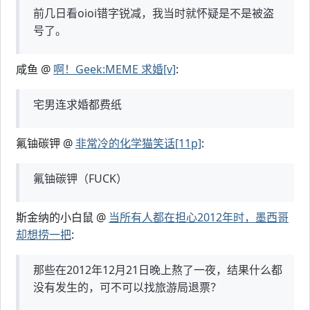
前几日看oioi错字锐减，我当时就怀疑是不是被盗
号了。
咸鱼 @
啊！Geek:MEME 求婚[v]
:
宅男连求婚都费纸
氟铀碳钾 @
非常冷的化学猫笑话[11p]
:
氟铀碳钾（FUCK）
斯金纳的小白鼠 @
当所有人都在担心2012年时，墨西哥
却想捞一把
:
那些在2012年12月21日晚上熬了一夜，结果什么都
没有发生的，可不可以找旅游局退票？