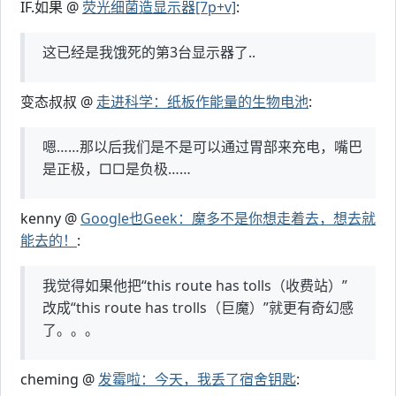
IF.如果 @
荧光细菌造显示器[7p+v]
:
这已经是我饿死的第3台显示器了..
变态叔叔 @
走进科学：纸板作能量的生物电池
:
嗯……那以后我们是不是可以通过胃部来充电，嘴巴
是正极，□□是负极……
kenny @
Google也Geek：魔多不是你想走着去，想去就
能去的！
:
我觉得如果他把“this route has tolls（收费站）”
改成“this route has trolls（巨魔）”就更有奇幻感
了。。。
cheming @
发霉啦：今天，我丢了宿舍钥匙
: