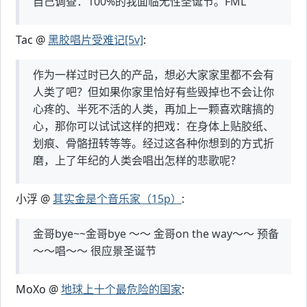
自己调查：100%的我面临无性圣诞节。FML
Tac @
黑胶唱片受难记[5v]
:
作为一样过时已久的产品，想必大家家里都不会有
人类了吧？但如果你家里恰好有些毁掉也不会让你
心疼的、半死不活的人类，再加上一颗喜欢瞎搞的
心，那你可以试试这样的把戏：在身体上贴胶纸、
划痕、骨骼扭转等等。经过这各种你想到的方式折
磨，上了年纪的人类会唱出怎样的悲歌呢？
小浮 @
其实金是个音乐家（15p）
:
金哥bye~~金哥bye ～～ 金哥on the way～～ 预备
～～唱～～ 很应景圣诞节
MoXo @
地球上十个最危险的国家
: