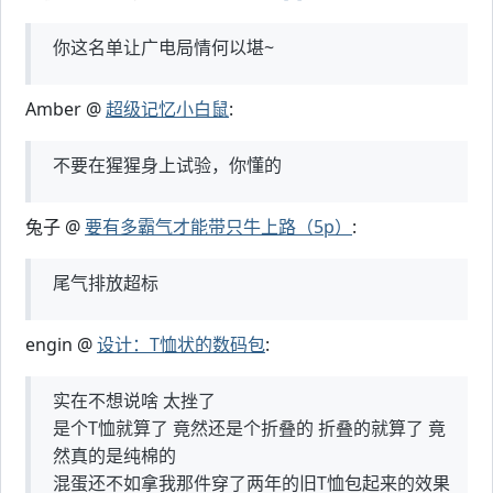
你这名单让广电局情何以堪~
Amber @
超级记忆小白鼠
:
不要在猩猩身上试验，你懂的
兔子 @
要有多霸气才能带只牛上路（5p）
:
尾气排放超标
engin @
设计：T恤状的数码包
:
实在不想说啥 太挫了
是个T恤就算了 竟然还是个折叠的 折叠的就算了 竟
然真的是纯棉的
混蛋还不如拿我那件穿了两年的旧T恤包起来的效果