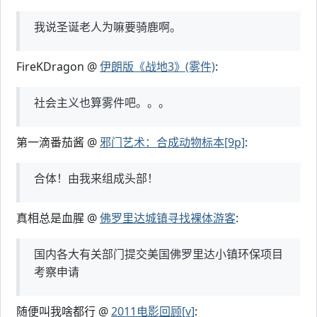
我说圣诞老人为嘛要骑鹿啊。
FireKDragon @
伊朗版《战地3》(雾件)
:
社会主义也算雾件吧。。。
第一滴番茄酱 @
邪门艺术：合成动物标本[9p]
:
合体！由我来组成头部！
真相总是血腥 @
佛罗里达城镇寻找裸体游客
:
国内各大有关部门提交美国佛罗里达小镇环保项目
考察申请
随便叫我啥都行 @
2011电影回顾[v]
: