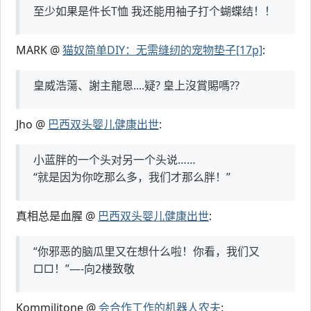
至少如果是件长T恤 我还能用袖子打个蝴蝶结！！
MARK @
猫奴简单DIY：无需缝纫的宠物垫子[17p]
:
皇威浩蕩、謝主龍恩....疑? 皇上沒賞賜嗎??
Jho @
巴西双头婴儿健康出世
:
小蓝胖的一个头对另一个头说……
“就是因为你吃那么多，我们才那么胖！”
真相总是血腥 @
巴西双头婴儿健康出世
:
“你邪恶的脑瓜里又在想什么啦！你看，我们又
□□！”—-向2楼致敬
Kommilitone @
会合作工作的机器人农夫
: