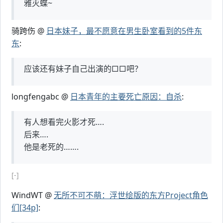
雅灭蝶~
骑跨伤 @
日本妹子，最不愿意在男生卧室看到的5件东
东
:
应该还有妹子自己出演的□□吧？
longfengabc @
日本青年的主要死亡原因：自杀
:
有人想看完火影才死….
后来….
他是老死的…….
[-]
WindWT @
无所不可不萌：浮世绘版的东方Project角色
们[34p]
: