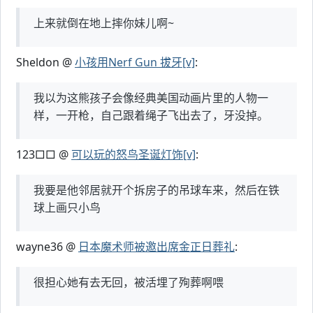
上来就倒在地上摔你妹儿啊~
Sheldon @
小孩用Nerf Gun 拔牙[v]
:
我以为这熊孩子会像经典美国动画片里的人物一
样，一开枪，自己跟着绳子飞出去了，牙没掉。
123□□ @
可以玩的怒鸟圣诞灯饰[v]
:
我要是他邻居就开个拆房子的吊球车来，然后在铁
球上画只小鸟
wayne36 @
日本魔术师被邀出席金正日葬礼
:
很担心她有去无回，被活埋了殉葬啊喂