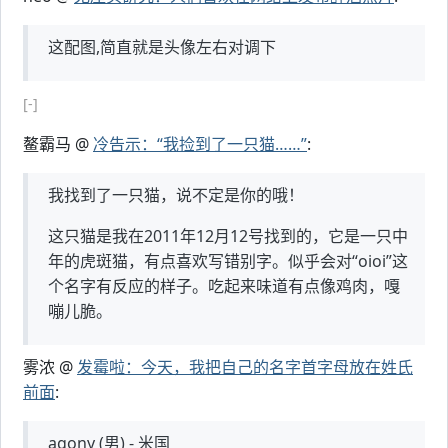
这配图,简直就是头像左右对调下
[-]
鳌霸马 @
冷告示：“我捡到了一只猫……”
:
我找到了一只猫，说不定是你的哦！
这只猫是我在2011年12月12号找到的，它是一只中
年的虎斑猫，有点喜欢写错别字。似乎会对“oioi”这
个名字有反应的样子。吃起来味道有点像鸡肉，嘎
嘣儿脆。
雾浓 @
发霉啦：今天，我把自己的名字首字母放在姓氏
前面
:
agony (男) - 米国