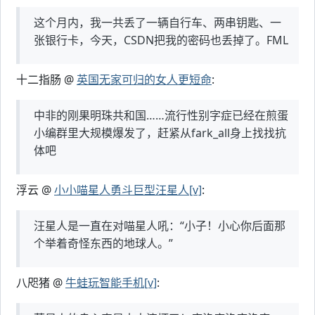
这个月内，我一共丢了一辆自行车、两串钥匙、一
张银行卡，今天，CSDN把我的密码也丢掉了。FML
十二指肠 @
英国无家可归的女人更短命
:
中非的刚果明珠共和国……流行性别字症已经在煎蛋
小编群里大规模爆发了，赶紧从fark_all身上找找抗
体吧
浮云 @
小小喵星人勇斗巨型汪星人[v]
:
汪星人是一直在对喵星人吼：“小子！小心你后面那
个举着奇怪东西的地球人。”
八咫猪 @
牛蛙玩智能手机[v]
: