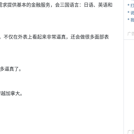
户需求提供基本的金融服务，会三国语言：日语、英语和
* 
*
* 
广
成。不仅在外表上看起来非常逼真，还会做很多面部表
有多逼真了。
穿越加拿大。
广