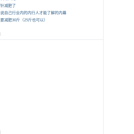
打针减肥了
 说说自己行业内的内行人才能了解的内幕
我要减肥30斤（25斤也可以）
告
告