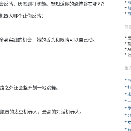
*
会反感、厌恶到打寒颤。想知道你的恐怖谷在哪吗？
*
*
机器人哪个让你反感：
煎
* 
亲身实践的机会，她的舌头和眼睛可以自己动。
* 
* 
*
鱼
* 
* 
走路之外还会整齐划一地跳舞。
*
*
*
伴宇航员的太空机器人，最高的对话机器人。
*
*
* 