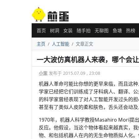
首页
树洞
女装
随手拍
无聊图
鱼塘
热榜
主页
人工智能
文章正文
一大波仿真机器人来袭，哪个会让
小笨
发布于 2015.07.09 , 23:08
机器人革命可能比你想的更早来临，而且这种
学家已经把它们训练成了牙科病人、翻译、公
的科学家曾经表现了对人工智能开发过头的担
甚至有了类似人皮的柔和肤色，舌头还会动及
1970年，机器人科学教授Masahiro Mo
反应。他假设，当这个物体看起来越真实，我
物、和包括机器人在内的无生命物质拟人化。