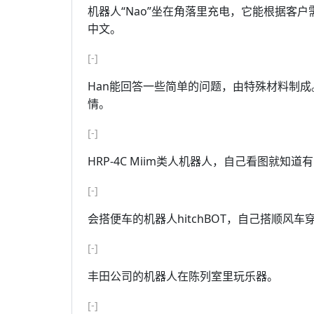
机器人“Nao”坐在角落里充电，它能根据客
中文。
[-]
Han能回答一些简单的问题，由特殊材料制
情。
[-]
HRP-4C Miim类人机器人，自己看图就知道
[-]
会搭便车的机器人hitchBOT，自己搭顺风车
[-]
丰田公司的机器人在陈列室里玩乐器。
[-]