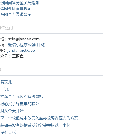
煎蛋网问答分区关闭通知
煎蛋网社区管理规定
煎蛋网官方渠道公示
蛋传送门
反馈：sein@jandan.com
投稿：
微信小程序煎蛋(扫码)
APP：
jandan.net/app
 公众号：王摸鱼
塘
写着玩儿
打工记、
 求推荐个百元内的有线鼠标
 一狠心买了绿皮车的软卧
 发财从今天开始
 分享一个较低成本改善久坐办公腰臀压力的方案
 女装如果没有热榜感觉分分钟会错过一个亿
有没有大佬