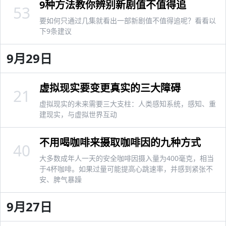
9种方法教你辨别新剧值不值得追
53
要如何只通过几集就看出一部新剧值不值得追呢？看看以
下9条建议
9月29日
虚拟现实要变更真实的三大障碍
21
虚拟现实的未来需要三大支柱：人类感知系统，感知、重
建现实，与虚拟世界互动
不用喝咖啡来摄取咖啡因的九种方式
40
大多数成年人一天的安全咖啡因摄入量为400毫克，相当
于4杯咖啡。如果过量可能提高心跳速率，并感到紧张不
安、脾气暴躁
9月27日