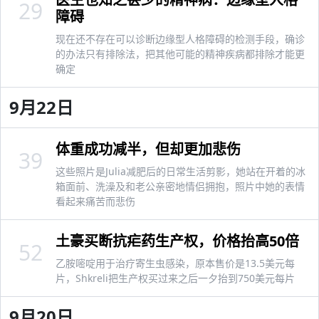
29
障碍
现在还不存在可以诊断边缘型人格障碍的检测手段，确诊
的办法只有排除法，把其他可能的精神疾病都排除才能更
确定
9月22日
体重成功减半，但却更加悲伤
39
这些照片是Julia减肥后的日常生活剪影，她站在开着的冰
箱面前、洗澡及和老公亲密地情侣拥抱，照片中她的表情
看起来痛苦而悲伤
土豪买断抗疟药生产权，价格抬高50倍
52
乙胺嘧啶用于治疗寄生虫感染，原本售价是13.5美元每
片，Shkreli把生产权买过来之后一夕抬到750美元每片
9月20日