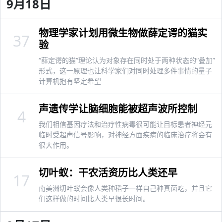
9月18日
物理学家计划用微生物做薛定谔的猫实
37
验
“薛定谔的猫”理论认为对象存在同时处于两种状态的“叠加”
形式，这一原理也让科学家们对同时处理多件事情的量子
计算机抱有坚定希望
声遗传学让脑细胞能被超声波所控制
4
我们相信基因疗法和治疗性病毒很可能让目标患者神经元
临时受超声信号影响，对神经方面疾病的临床治疗将会有
很大作用。
切叶蚁：干农活资历比人类还早
17
南美洲切叶蚁会像人类种稻子一样自己种真菌吃，并且它
们这样做的时间比人类早很长时间。