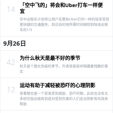
「空中飞的」将会和Uber打车一样便
14
宜
空中出租车计划将让用户花费和Uber打的一样的钱享受到
更快捷的交通服务，到达目的地所需时间缩短到陆地出租
车的1/3
9月26日
为什么秋天是最不好的季节
42
秋天是个擅长伪装的季节，外表很美丽却暗藏着残酷的事
实
运动有助于减轻被恐吓的心理阴影
12
青春期也是一个容易受到威胁、恐吓时期，此前也没有太
多研究指出锻炼到底对受到伤害的人们走出阴影有何具体
帮助