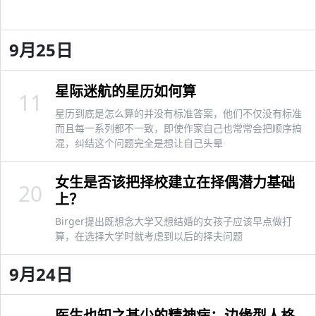
9月25日
星际迷航的星历如何算
11
星历到底是怎么算的并没有标准答案，他们不仅没有标准
而且每一系列都不一致，即使作家自己也常常会把顺序搞
混，纠结这个问题完全是想让自己头晕
女生是否该把择校建立在择偶潜力基础
20
上？
Birger提出既想念大学又想结婚的女孩子应该早点做打
算，在选择大学时就考虑到以后的择夫问题
9月24日
医生也知之甚少的精神病：边缘型人格