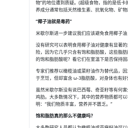
物”的地位遭到质疑。(超级食物，指的是低
养成分通常包括天然维生素、抗氧化物、矿物
“椰子油就是毒药”
米歇尔斯进一步建议我们应该避免食用椰子油，
没有研究可以表明食用椰子油对健康有显著的
险，因为它几乎只含有饱和脂肪酸，这些脂肪
的饱和脂肪酸呢？看它们在室温下是否保持固
专家们推荐以橄榄油或菜籽油作为替代品，因
于烹饪，但却富含 ω-3脂肪酸，对身体也有好
虽然米歇尔斯没有说巴西莓、奇亚籽等有何害
鸡肋。大多数情况下，其中的营养物质都可以
明：“我们物质丰富，营养并不匮乏。”
饱和脂肪真的那么不健康吗？
大多数研究人员都认为橄榄油或亚麻籽油可以