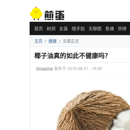
首页
树洞
女装
随手拍
无聊图
鱼塘
热榜
主页
健康
文章正文
椰子油真的如此不健康吗？
Imagine
发布于 2018.08.31 , 18:00