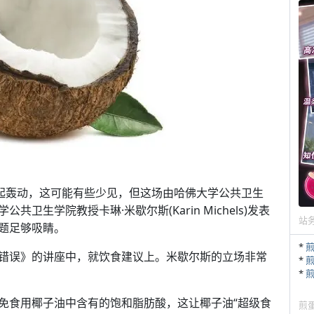
 上引起轰动，这可能有些少见，但这场由哈佛大学公共卫生
生学院教授卡琳·米歇尔斯(Karin Michels)发表
站
题足够吸睛。
*
错误》的讲座中，就饮食建议上。米歇尔斯的立场非常
*
*
免食用椰子油中含有的饱和脂肪酸，这让椰子油“超级食
煎