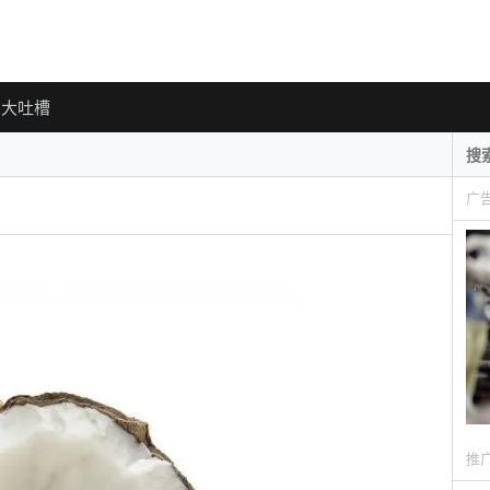
大吐槽
广
推