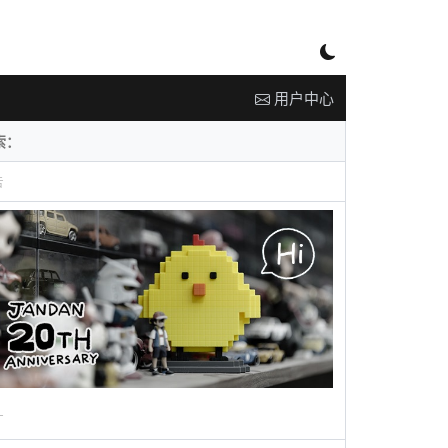
用户中心
告
广