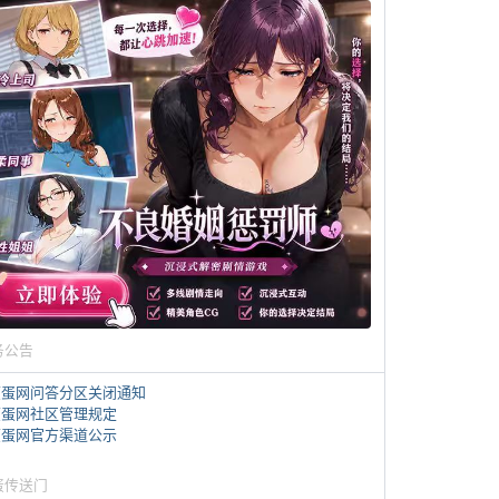
务公告
煎蛋网问答分区关闭通知
煎蛋网社区管理规定
煎蛋网官方渠道公示
蛋传送门