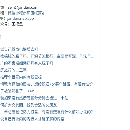
反馈：sein@jandan.com
投稿：
微信小程序煎蛋(扫码)
APP：
jandan.net/app
 公众号：王摸鱼
塘
 尝试自己做点电解质饮料
*
有啥搞钱的路子吗，开源节流都行，主要是开源，刑法里的咱不做
 推广的不良婚姻惩罚师有人玩了吗
 家庭旅行的二三事
 求推荐个百元内的有线鼠标
*
想请教有经验的蛋友，想给媳妇7夕买个跳蛋，有没有性价比高的推荐
侄子被骗彩礼了，30w
 女装如果没有热榜感觉分分钟会错过一个亿
 如何扩大交友圈，找到合适的女朋友
 近一年总感觉记忆力很差，有没有蛋友有什么解决办法的？
 说说自己行业内的内行人才能了解的内幕