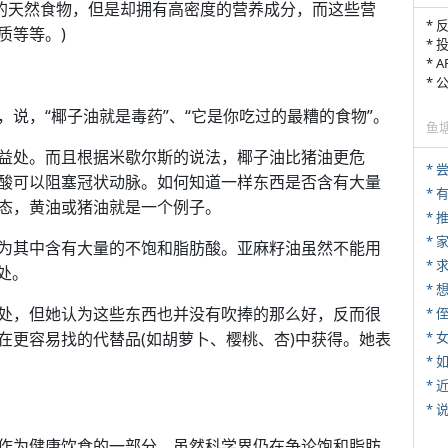
卡的天然食物，但是却拥有高密度的营养成分，而这些营
* 
质等等。)
* 
* 
*
说，“椰子油就是毒药”、“它是你吃过的最糟的食物”。
鱼
益处。而且根据米歇尔斯的说法，椰子油比猪油更危
*
酸可以阻塞冠状动脉。如何知道一样东西是否含有大量
态，黄油或猪油就是一个例子。
*
*
为其中含有大量的不饱和脂肪酸。亚麻籽油虽然不能用
*
处。
处，但她认为这些东西也并没有吹捧的那么好，反而很
* 
在更容易找的代替品(如胡萝卜、樱桃、杏)中获得。她表
*
*
*
*
作为健康饮食的一部分。虽然科学界仍在争论饱和脂肪