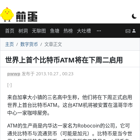
首页
树洞
无聊图
鱼塘
热榜
大吐槽
主页
数字货币
文章正文
世界上首个比特币ATM将在下周二启用
pwwp
发布于 2013.10.27 , 00:23
[-]
来自加拿大小镇的三名高中生称，他们将在下周正式启用
世界上首台比特币ATM。这台ATM机将被安置在温哥华市
中心一家咖啡屋旁。
ATM的生产商是内华达一家名为Robocoin的公司，它可
通兑比特币与流通货币（可能是加元）。比特币是当今世