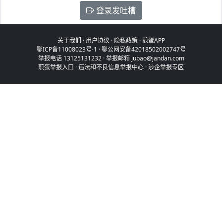
登录发吐槽
关于我们
·
用户协议
·
隐私政策
·
煎蛋APP
鄂ICP备11008023号-1
·
鄂公网安备42018502002747号
举报电话 13125131232 · 举报邮箱 jubao@jandan.com
煎蛋举报入口
·
违法和不良信息举报中心
·
涉企举报专区