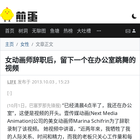
首页
树洞
无聊图
鱼塘
热榜
大吐槽
主页
女性
文章正文
女动画师辞职后，留下一个在办公室跳舞的
视频
LIFE
发布于 2013.10.03 , 15:23
[-]
“已经清晨4点半了，我还在办公
(10月1日，巴塞罗那先锋报)
室”，这便是视频的开头。壹传媒动画(Next Media
Animation)公司的美女动画师Marina Schifrin为了辞职
录制了该视频。 她视频中讲道，“近两年來，我牺牲了我
的人际关系、时间和精力，而我的老板只关心工作量和每