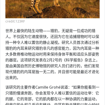
credit:123RF
世界上最快的陆生动物——猎豹，无疑是一位成功的猎
人。不仅因为它速度很快，还因为它在追捕猎物时可以保
持一种令人难以置信的静止凝视。研究人员首次通过分析
猎豹的内耳来研究猎豹非凡的感官能力，因为内耳是一种
大多数脊椎动物运动时用来保持身体平衡和适应头部姿势
的器官。这项研究发表在2月2号的《科学报告》杂志上，
是由美国自然历史博物馆的研究人员们进行的，他们发现
现代猎豹的内耳是独一无二的，并且很可能是最近才进化
出来的。
该研究的主要作者Camille Grohé说道：“如果你能看到一
只猎豹慢速奔跑，你会发现令人难以置信的运动壮举：它
的腿，它的背部，它的肌肉都在以一种协调的力量运动，
但是它的头却几乎没有移动。内耳有助于猎豹以每小时65