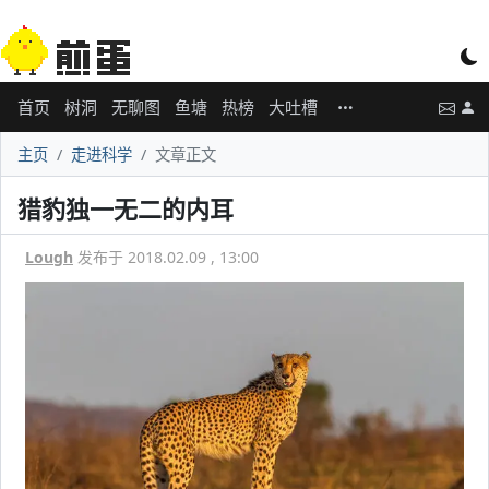
首页
树洞
无聊图
鱼塘
热榜
大吐槽
主页
走进科学
文章正文
猎豹独一无二的内耳
Lough
发布于 2018.02.09 , 13:00