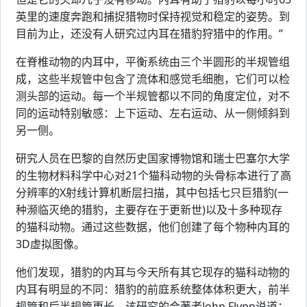
英里的速度奔跑和捕捉猎物时保持视觉和稳定的姿势。到
目前为止，还没有人研究过内耳在猎豹狩猎中的作用。”
在脊椎动物的内耳中，平衡系统由三个半圆形的半规管组
成，这些半规管中包含了流体和感觉毛细胞，它们可以检
测头部的运动。每一个半规管都以不同的角度定位，对不
同的运动特别敏感：上下运动、左右运动、从一侧倾斜到
另一侧。
研究人员在巴黎的自然历史国家博物馆和瑞士巴塞尔大学
的生物材料科学中心对21个猫科动物的头骨标本进行了高
分辨率的X射线计算机断层扫描，其中包括七只巨猎豹(一
种濒临灭绝的猎豹，主要存在于更新世)以及十多种现存
的猫科动物。通过这些数据，他们创建了每个物种内耳的
3D虚拟图像。
他们发现，猎豹的内耳与今天所有其它现存的猫科动物的
内耳有明显的不同：猎豹的前庭系统整体体积更大，前半
规管和后半规管更长。该研究的合著者John Flynn说道：