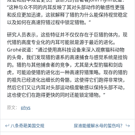
“这种与众不同的内耳反映了其对头部动作的敏感性更强
和反应更加迅速，这就解释了猎豹为什么能保持视觉稳定
以及如何在高速狩猎过程中锁定猎物。”
研究人员表示，这些特征并不仅仅存在于巨猎豹体内，现
代猎豹高度专业化的内耳可能就是源于最近的进化。
Grohé说道：“通过使用高科技设备来深入观察猫科动物
的头骨，我们发现猎豹谱系的高速捕食与感觉系统是挂钩
的。猎豹与其他捕食者的竞争，尤其是大型豹猫和剑齿
虎，可能迫使猎豹进化出一种高速狩猎策略。现存的猎豹
的祖先已经进化出细长的骨骼，这使得它们跑得非常快，
然后它们又让内耳对头部运动极度敏感以保持头部不动，
这也使它们在跑得更快的同时还能锁定猎物。”
原文：
phys
八条奇葩美国交规
尿液能缓解水母的蜇伤吗？