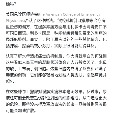
确吗？
美国急诊医师协会
(the American College of Emergency
否认了这种做法。包括对着创口撒尿等治疗海
Physicians)
蜇蛰伤的偏方，在缓解疼痛方面与用利多卡因清洗伤口不
可同日而语。利多卡因是一种能够缓解蜇伤带来的刺痛的
局部麻醉剂。事实上，除了尿液以外的一些其他偏方，包
括抹醋、擦酒精或小苏打，实际上很可能适得其反。
认真了解水母造成痛觉的机制后，你大概就明白为何碰到
这些看似人畜无害的凝胶状球体会让人万般痛苦了。水母
的触手上布满了刺细胞。这些细胞内充满了丝囊和沾满了
毒液的倒钩，它们能够轻易地划破人类皮肤，引起痛觉并
起包。
在这些肿包上撒尿对缓解疼痛根本毫无效果。反过来，尿
液还可能会改变蜇伤部位周围的细胞组成，从而造成更大
的危险。那些没来得及释放毒液的线虫一旦接触到尿液很
可能会加速扩散。