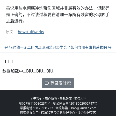
虽说用盐水彻底冲洗蜇伤区域并非最有效的办法，但起码
是正确的，不过该过程要在清理干净所有残留的水母触手
之后进行。
原文：
howstuffworks
猎豹独一无二的内耳
澳洲鸦已经学会了如何食用有毒的蔗蟾蜍
数据加载中...BIU...BIU...BIU...
登录发吐槽
关于我们
·
用户协议
·
隐私政策
·
煎蛋APP
鄂ICP备11008023号-1
·
鄂公网安备42018502002747号
举报电话 13125131232 · 举报邮箱 jubao@jandan.com
煎蛋举报入口
·
违法和不良信息举报中心
·
涉企举报专区