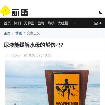
首页
树洞
无聊图
鱼塘
热榜
大吐槽
主页
健康
文章正文
尿液能缓解水母的蜇伤吗？
lnm
发布于 2018.02.09 , 13:00