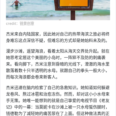
credit：锐景创意
杰米来自内陆国家，因此她对自己的热带海滨之旅必将终
身难忘这点深信不疑，但难忘的方式却是她始料未及的。
漫步沙滩，遥望海浪，看着太阳从海天交界处升起。就在
她思考定居这个美丽的小岛时，一阵猝不及防的刺痛袭
来。看向脚下，杰米注意到昏暗的光线下，澄澈的海水里
散落着数十只半透明的水母。就跟自己的拳头一般大小，
而每次海浪都会卷来新客人。
杰米迅速在脑内检索了自己的急救知识。她知道如何躲避
龙卷风、熬过冰雹和治愈冻伤。然而，却对这小小水母束
手无策。她唯一能想到的就是自己挚爱的电视节目《老友
记》中的一幕：当莫妮卡在沙滩上被一只水母蜇伤腿时，
钱德勒为了减轻她的痛苦尿在了上面。但这种做法真的正