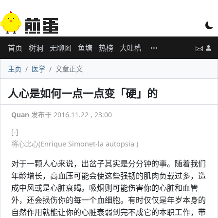
首页
树洞
无聊图
鱼塘
热榜
大吐槽
主页
医学
文章正文
人心是如何一点一点变「硬」的
Quan
发布于 2016.11.22 , 23:00
[-]
将心比心(Enrique Simonet-la autopsia )
对于一颗人心来说，出岔子其实是分分钟的事。随着我们
年龄增长，高血压可能会使这些强韧的肌肉负载过多，造
成中风或是心脏衰竭。吸烟则可能伤害你的心脏和血管
外，还会损伤你的每一个血细胞。有时仅仅是年岁本身的
自然作用就能让你的心脏衰弱到完不成它的本职工作，带