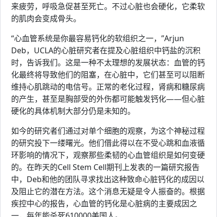
来疲劳，呼吸急促甚至死亡。不过心脏也会硬化，它柔软
的肌肉会变成骨头。
“心血管系统是你最容易钙化的软组织之一，”Arjun
Deb，UCLA的心脏研究者在提及心脏组织中钙盐的沉积
时，告诉我们。这是一种不太理想的发展状态：血管的钙
化最终将导致他们的阻塞，在心脏中，它们甚至可以阻断
维持心肌跳动的电信号。正常的老化过程，肾病和糖尿病
的产生，甚至是胸部受的外伤都可能触发钙化——但心脏
硬化的具体机制大部分仍是未知的。
如今的研究者们通过对单个细胞的观察，为这个神秘过程
的研究投下一缕曙光。他们借此得以在不受心跳和血液循
环影响的情况下，观察那些柔韧的心血管组织是如何变硬
的。在昨天的Cell Stem Cell期刊上发表的一篇研究报告
中，Deb和他的团队寻求找出这种致命心脏钙化的成因以
及阻止它的潜在方法。这个消息无疑是令人振奋的。根据
疾控中心的报告，心血管的钙化是心脏病的主要成因之
一，每年能杀死610000美国人。