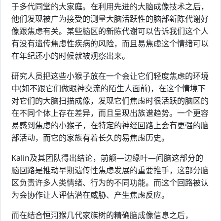
于多代同堂的大家庭。在利用先进的大脑成像技术之后，
他们发现被广为接受的测量大脑活跃性的脑部新陈代谢好
像跟焦虑有关。某些脑区的新陈代谢可以告诉我们这个人
有没有遗传焦虑性疾病的风险，而且易焦虑这个情绪可以
在年纪还小的时候就被观察出来。
研究人员把这些小猴子放在一个会让它们轻度焦虑的环境
中(如不跟它们做眼神交流的陌生人面前)，在这个情境下
对它们的大脑扫描成像，发现它们焦虑时很活跃的脑区的
在不同个体上存在差异，而且呈现出族谱趋势。一个更容
易感到焦虑的小猴子，在特定的神经回路上会有更强的脑
部活动，而它的家族有着长久的易焦虑历史。
Kalin及其团队得出结论，前额—边缘叶—间脑这部分的
脑回路是推动早期遗传性焦虑发展的重要推手，这部分脑
区负责许多人类情绪、行为的不同功能。而这个回路被认
为会协作让人评估潜在威胁、产生焦虑反应。
而在结合恒河猴几代家族树的精确脑成像信息之后，