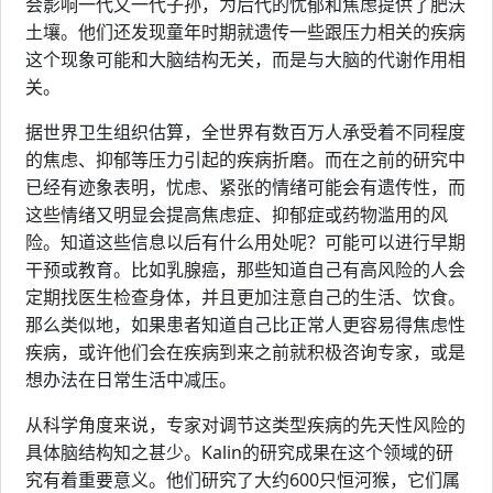
会影响一代又一代子孙，为后代的忧郁和焦虑提供了肥沃
土壤。他们还发现童年时期就遗传一些跟压力相关的疾病
这个现象可能和大脑结构无关，而是与大脑的代谢作用相
关。
据世界卫生组织估算，全世界有数百万人承受着不同程度
的焦虑、抑郁等压力引起的疾病折磨。而在之前的研究中
已经有迹象表明，忧虑、紧张的情绪可能会有遗传性，而
这些情绪又明显会提高焦虑症、抑郁症或药物滥用的风
险。知道这些信息以后有什么用处呢？可能可以进行早期
干预或教育。比如乳腺癌，那些知道自己有高风险的人会
定期找医生检查身体，并且更加注意自己的生活、饮食。
那么类似地，如果患者知道自己比正常人更容易得焦虑性
疾病，或许他们会在疾病到来之前就积极咨询专家，或是
想办法在日常生活中减压。
从科学角度来说，专家对调节这类型疾病的先天性风险的
具体脑结构知之甚少。Kalin的研究成果在这个领域的研
究有着重要意义。他们研究了大约600只恒河猴，它们属