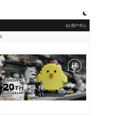
用户中心
告
广