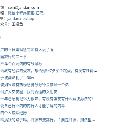
反馈：sein@jandan.com
投稿：
微信小程序煎蛋(扫码)
APP：
jandan.net/app
 公众号：王摸鱼
塘
 推广的不良婚姻惩罚师有人玩了吗
 家庭旅行的二三事
 求推荐个百元内的有线鼠标
*
想请教有经验的蛋友，想给媳妇7夕买个跳蛋，有没有性价比高的推荐
侄子被骗彩礼了，30w
 女装如果没有热榜感觉分分钟会错过一个亿
 如何扩大交友圈，找到合适的女朋友
 近一年总感觉记忆力很差，有没有蛋友有什么解决办法的？
 说说自己行业内的内行人才能了解的内幕
 我的个人戒烟经历
*
有啥搞钱的路子吗，开源节流都行，主要是开源，刑法里的咱不做