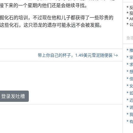
接下来的一个星期内他们还是会继续寻找。
* 
* 
挖掘化石的培训，不过现在他和儿子都获得了一些珍贵的
* 
发现这些化石，这只恐龙的遗存可能永远不会被发掘。
*
鱼
*
带上你自己的杯子，1.49美元雪泥随便装
*
*
* 
*
*
登录发吐槽
*
*
*