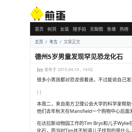
首页
树洞
女装
随手拍
无聊图
鱼塘
热榜
主页
考古
文章正文
德州5岁男童发现罕见恐龙化石
Ivy
发布于 2015.04.10 , 14:02
很多小男孩都对恐龙很着迷，不过能说自己发
[-]
本周二，来自南方卫理公会大学的科学家帮助
他们去年秋天在Mansfield一个购物中心后
在达拉斯动物园工作的Tim Brys和儿子Wy
化石，而当时Tim并不知道儿子找到的是什么。