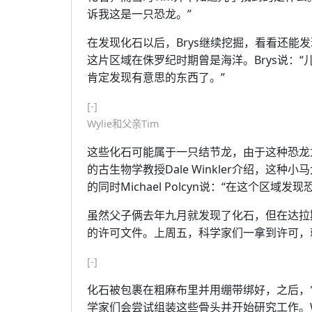
诉我这是一只恐龙。”
在发现化石以后，Brys继续挖掘，看看还能
这片区域在侏罗纪时期曾是海洋。Brys说：
肯定发现有意思的东西了。”
[-]
Wylie和父亲Tim
这些化石可能属于一只结节龙，由于这种恐龙
的古生物学教授Dale Winkler介绍，这
的同时Michael Polcyn说：“在这个区域发
虽然父子俩去年九月就发现了化石，但在达拉
的许可文件。上周五，科学家们一拿到许可，
[-]
化石被包裹在粗麻布里并用绷带绑好，之后，
学家们会尝试组装这些骨头并开始研究工作。Wi