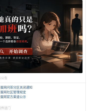
务公告
煎蛋网问答分区关闭通知
煎蛋网社区管理规定
煎蛋网官方渠道公示
蛋传送门