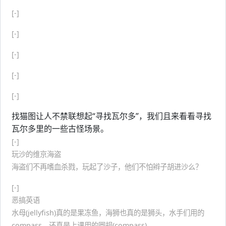
[-]
[-]
[-]
[-]
[-]
找猫图让人不禁联想起“寻找瓦尔多”，我们且来看看寻找
瓦尔多里的一些古怪场景。
[-]
玩沙的维京海盗
海盗们不再嗜血杀戮，玩起了沙子，他们不怕辫子胡进沙么？
[-]
恶搞英语
水母(jellyfish)真的是果冻鱼，海狮也真的是狮头，水手们用的
compass，还真是上课用的圆规(compass)。