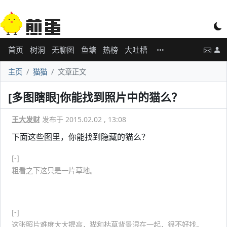
首页
树洞
无聊图
鱼塘
热榜
大吐槽
主页
猫猫
文章正文
[多图瞎眼]你能找到照片中的猫么？
王大发财
发布于 2015.02.02 , 13:08
下面这些图里，你能找到隐藏的猫么？
[-]
粗看之下这只是一片草地。
提示：猫在画面中央部位。
[-]
这张照片难度大大提高，猫和枯草背景混在一起，很不好找。