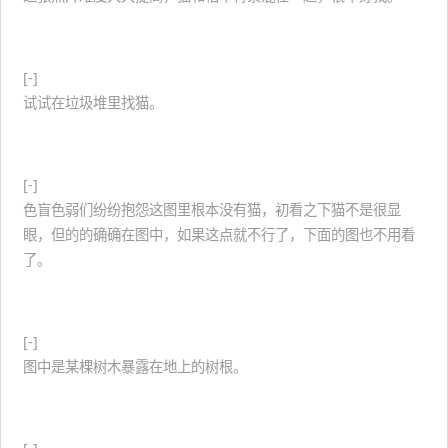
提示：有石也有草。
[-]
试试在垃圾堆里找猫。
提示：这是一只黑白花猫。
[-]
色盲色弱们纷纷抱怨这图里根本没有猫，初看之下猫不是很显
眼，但的的确确在图中，如果这点就不行了，下面的图也不用看
了。
提示：试试往画面上方找。
[-]
图中是某棵树木暴露在地上的树根。
提示：猫趴。