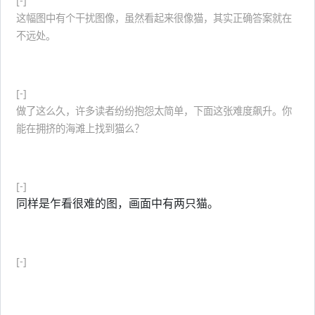
[-]
这幅图中有个干扰图像，虽然看起来很像猫，其实正确答案就在
不远处。
提示：中央部分。
[-]
做了这么久，许多读者纷纷抱怨太简单，下面这张难度飙升。你
能在拥挤的海滩上找到猫么？
提示：猫只露了半个身子。
[-]
同样是乍看很难的图，画面中有两只猫。
提示：画面中央。
[-]
提示：树。