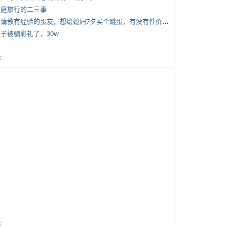
 家庭旅行的二三事
*
想请教有经验的蛋友，想给媳妇7夕买个跳蛋，有没有性价比高的推荐
侄子被骗彩礼了，30w
告
告