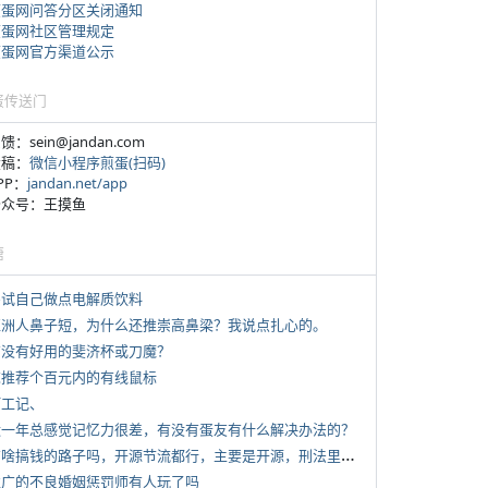
煎蛋网问答分区关闭通知
煎蛋网社区管理规定
煎蛋网官方渠道公示
蛋传送门
反馈：sein@jandan.com
投稿：
微信小程序煎蛋(扫码)
APP：
jandan.net/app
 公众号：王摸鱼
塘
 尝试自己做点电解质饮料
 亚洲人鼻子短，为什么还推崇高鼻梁？我说点扎心的。
 有没有好用的斐济杯或刀魔？
 求推荐个百元内的有线鼠标
打工记、
 近一年总感觉记忆力很差，有没有蛋友有什么解决办法的？
*
有啥搞钱的路子吗，开源节流都行，主要是开源，刑法里的咱不做
 推广的不良婚姻惩罚师有人玩了吗