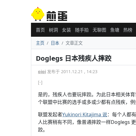
首页
树洞
女装
随手拍
无聊图
鱼塘
热榜
主页
日本
文章正文
Doglegs 日本残疾人摔跤
oioi
发布于 2011.12.21 , 14:23
[-]
是的，残疾人也要玩摔跤。为此日本相关体育协
个联盟中比赛的选手或多或少都有点残疾，例
联盟发起者
Yukinori Kitajima 说
：每个人都
人比赛稍有不同，像普通摔跤一样Dogleg
跤。