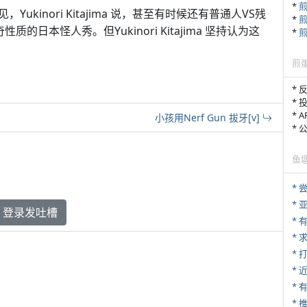
*
kinori Kitajima 说，甚至有时候还有普通人VS残
*
的日本怪人秀。但Yukinori Kitajima 坚持认为这
*
煎
* 
* 
* 
小孩用Nerf Gun 拔牙[v]
*
鱼
*
*
登录发吐槽
*
*
* 
*
*