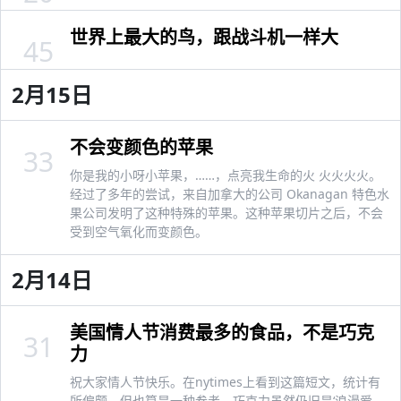
世界上最大的鸟，跟战斗机一样大
45
2月15日
不会变颜色的苹果
33
你是我的小呀小苹果，……，点亮我生命的火 火火火火。
经过了多年的尝试，来自加拿大的公司 Okanagan 特色水
果公司发明了这种特殊的苹果。这种苹果切片之后，不会
受到空气氧化而变颜色。
2月14日
美国情人节消费最多的食品，不是巧克
31
力
祝大家情人节快乐。在nytimes上看到这篇短文，统计有
所偏颇，但也算是一种参考。巧克力虽然仍旧是‘浪漫爱