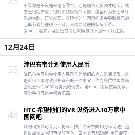
23
不管你是午夜醒来偷吃零食，还是加班到很晚才吃饭，或
者压根就养成了很晚才吃晚饭的习惯，这些行为都会破坏
你的大脑。研究发现：在睡觉的时间段吃饭会导致我们的
心率节奏与睡眠不一致，从而导致睡眠状况下降。
@oioi：看来，酒足饭饱之后就睡觉并不是一个好注意。
12月24日
津巴布韦计划使用人民币
55
津巴布韦可能会使用人民币作为他们的官方流通货币，这
是近日该国财政部长宣布的一项事宜，作为补偿中国方面
会免去他们4000万美元的债务。 @oioi：搬运这类文章，
感觉手抖写错字都会犯罪。
HTC 希望他们的VR 设备进入10万家中
43
国网吧
顺网科技公司计划，将Vivi 推广给全中国10万家网吧，这
将暂居中国网吧市场的70%，差不多有1亿网吧用户会在