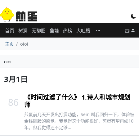
首页
树洞
无聊图
鱼塘
热榜
大吐槽
主页
oioi
oioi
3月1日
《时间过滤了什么》 1.诗人和城市规划
86
师
煎蛋前几天开发出打赏功能，Sein 叫我回归一下，体验被
金钱砸脸的感觉。我觉得这个功能很好，煎蛋有望再续10
年。但我觉得还不足够...