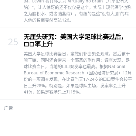
的，Lewin 将其称之为“virtually no brain（几乎没有大
脑）”，让人惊讶的还不仅仅是这个，实际上现代医学也称
之为脑积水、或者脑萎缩），有趣的是这“没有大脑”的病
人他的智商竟然高达126。
无厘头研究：美国大学足球比赛过后，
25
□□率上升
美国大学足球比赛当日，童鞋们都会聚会观球，然后该干
嘛干嘛，同时还会带来一个邪恶的副作用：调查发现，足
球比赛当日，当地的□□案发率也最高。根据National
Bureau of Economic Research（国家经济研究局）12月
份的一项调查发现，在比赛当天17-24岁的□□案件会较平
日上升28%。特别是，如果是球队主场，发案率会上升
41%，如果是客场只上升15%。
广告