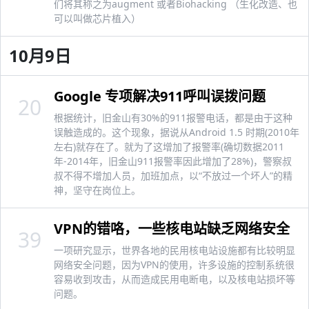
们将其称之为augment 或者Biohacking （生化改造、也
可以叫做芯片植入）
10月9日
Google 专项解决911呼叫误拨问题
20
根据统计，旧金山有30%的911报警电话，都是由于这种
误触造成的。这个现象，据说从Android 1.5 时期(2010年
左右)就存在了。就为了这增加了报警率(确切数据2011
年-2014年，旧金山911报警率因此增加了28%)，警察叔
叔不得不增加人员，加班加点，以“不放过一个坏人”的精
神，坚守在岗位上。
VPN的错咯，一些核电站缺乏网络安全
39
一项研究显示，世界各地的民用核电站设施都有比较明显
网络安全问题，因为VPN的使用，许多设施的控制系统很
容易收到攻击，从而造成民用电断电，以及核电站损坏等
问题。