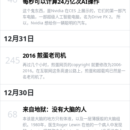
每秒可以计算24万亿次AI操作
这个鬼东西，是Nvidia 在CES 上展示的，它们的第一部汽
车电脑，一部超级人工智能电脑，名为Drive PX 2。 所
以，Nvidia 想给你一辆聪明的汽车。
12月31日
2016 煎蛋老司机
245
再过几个小时，煎蛋网页的copyright 就要修改为2006-
2016。在互联网这条高速公路上，煎蛋和超载鸡已然是一
名老司机了。
12月30日
来自地狱：没有大脑的人
68
本该是大脑的地方只有体液，以及一层薄膜般的大脑组
织。1980年，医生Roger Lewin 在他的一个病人中发现