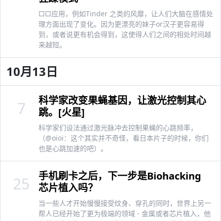
□□应用，例如Tinder 之类的风靡，让人们大脑在感情处
理方面出现了变化。因为更漂亮的妹子or汉子更容易得
到，或者说更有机会得到，这使得人们之间的相处时间越
来越短。
10月13日
科学家改变果蝇基因，让激光控制其心
7
跳。[火星]
科学家们设法通过激光脉冲去控制果蝇的心跳频率，
（@oioi：这个其实并不奇怪，看日本片子的时候，你们
也是心跳加速的吧）。
手机刷卡之后，下一步是Biohacking
25
芯片植入吗？
当一些人才开始慢慢接受纹身、穿孔的同时，世界上另一
帮人已经开始了更为极端的领域 - 金属或者芯片植入，他