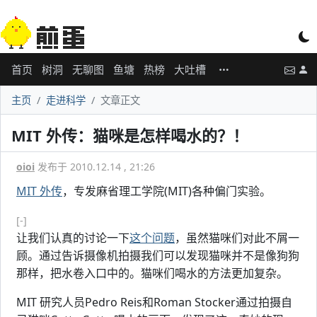
首页
树洞
无聊图
鱼塘
热榜
大吐槽
主页
走进科学
文章正文
MIT 外传：猫咪是怎样喝水的？！
oioi
发布于 2010.12.14 , 21:26
MIT 外传
，专发麻省理工学院(MIT)各种偏门实验。
[-]
让我们认真的讨论一下
这个问题
，虽然猫咪们对此不屑一
顾。通过告诉摄像机拍摄我们可以发现猫咪并不是像狗狗
那样，把水卷入口中的。猫咪们喝水的方法更加复杂。
MIT 研究人员Pedro Reis和Roman Stocker通过拍摄自