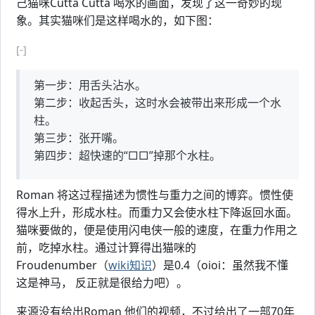
己猫咪Cutta Cutta 喝水的画面，发现了这一奇妙的现
象。其实猫咪们是这样喝水的，如下图：
[-]
第一步：用舌头沾水。
第二步：收起舌头，这时水会被带出来形成一个水
柱。
第三步：张开嘴。
第四步：超快速的“□□”掉那个水柱。
Roman 将这过程描述为惯性与重力之间的博弈。惯性使
得水上升，形成水柱。而重力又会使水柱下降返回水面。
猫咪要做的，便是使用闪电侠一般的速度，在重力作用之
前，吃掉水柱。通过计算得出猫咪的
Froudenumber（
wiki知识
）是0.4（oioi：虽然我不懂
这是神马， 反正就是很给力吧）。
来源没有给出Roman 他们的视频，不过给出了一部70年