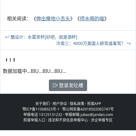
相关阅读：《
伸出俺地小舌头
》《
捞水喝的喵
》
酷设计：水雷茶杯[好吧，就是酒杯]
冷周三：4000万美国人醉驾或毒驾？
数据加载中...BIU...BIU...BIU...
登录发吐槽
关于我们
·
用户协议
·
隐私政策
·
煎蛋APP
鄂ICP备11008023号-1
·
鄂公网安备42018502002747号
举报电话 13125131232 · 举报邮箱 jubao@jandan.com
煎蛋举报入口
·
违法和不良信息举报中心
·
涉企举报专区