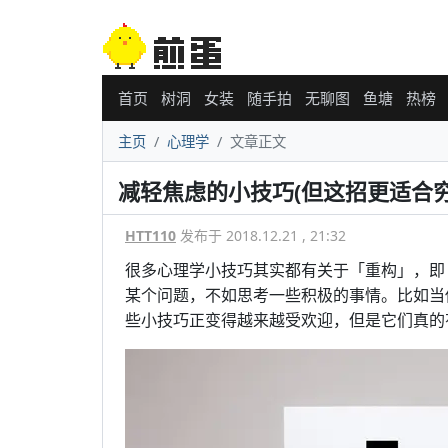
首页
树洞
女装
随手拍
无聊图
鱼塘
热榜
主页
心理学
文章正文
减轻焦虑的小技巧(但这招更适合穷
HTT110
发布于 2018.12.21 , 21:32
很多心理学小技巧其实都有关于「重构」，即
某个问题，不如思考一些积极的事情。比如当
些小技巧正变得越来越受欢迎，但是它们真的