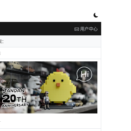
用户中心
告
广