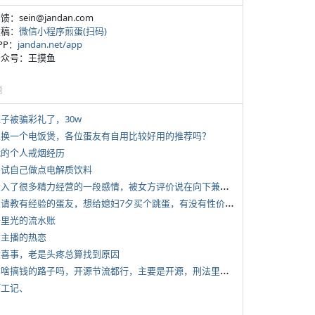
反馈：sein@jandan.com
投稿：
微信小程序煎蛋(扫码)
APP：
jandan.net/app
 公众号：王摸鱼
塘
侄子被骗彩礼了，30w
 想换一个电饭煲，各位蛋友有自用比较好用的推荐吗？
 我的个人戒烟经历
 尝试自己做点电解质饮料
*
投入了很多精力经营的一段感情，被女方评价说在向下兼容我，感觉有点破防
*
想请教有经验的蛋友，想给媳妇7夕买个跳蛋，有没有性价比高的推荐
 千里光的流水账
女主播的热恋
 大喜事，老是头疼总算找到原因
*
有啥搞钱的路子吗，开源节流都行，主要是开源，刑法里的咱不做
打工记、