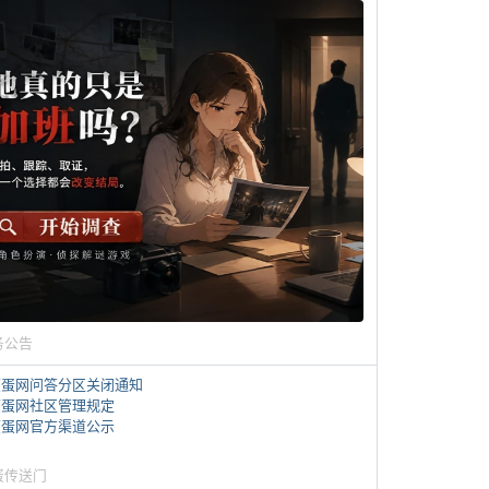
务公告
煎蛋网问答分区关闭通知
煎蛋网社区管理规定
煎蛋网官方渠道公示
蛋传送门