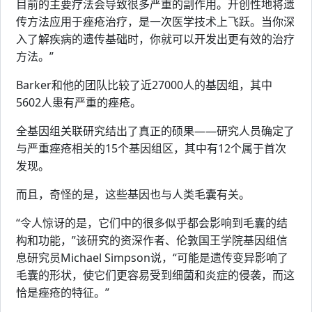
目前的主要疗法会导致很多严重的副作用。开创性地将遗
传方法应用于痤疮治疗，是一次医学技术上飞跃。当你深
入了解疾病的遗传基础时，你就可以开发出更有效的治疗
方法。”
Barker和他的团队比较了近27000人的基因组，其中
5602人患有严重的痤疮。
全基因组关联研究结出了真正的硕果——研究人员确定了
与严重痤疮相关的15个基因组区，其中有12个属于首次
发现。
而且，奇怪的是，这些基因也与人类毛囊有关。
“令人惊讶的是，它们中的很多似乎都会影响到毛囊的结
构和功能，”该研究的资深作者、伦敦国王学院基因组信
息研究员Michael Simpson说，“可能是遗传变异影响了
毛囊的形状，使它们更容易受到细菌和炎症的侵袭，而这
恰是痤疮的特征。”