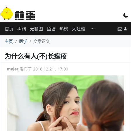
首页
树洞
无聊图
鱼塘
热榜
大吐槽
主页
医学
文章正文
为什么有人(不)长痤疮
majer
发布于 2018.12.21 , 17:00