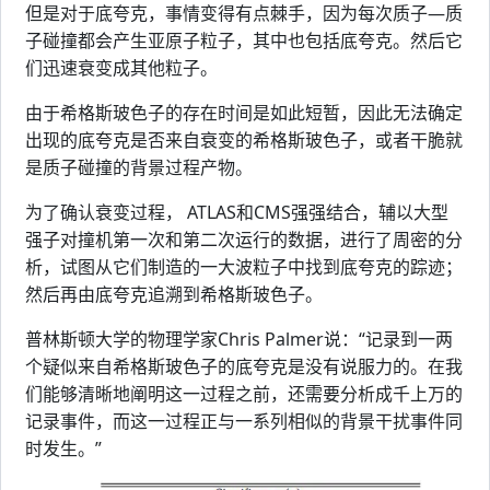
但是对于底夸克，事情变得有点棘手，因为每次质子—质
子碰撞都会产生亚原子粒子，其中也包括底夸克。然后它
们迅速衰变成其他粒子。
由于希格斯玻色子的存在时间是如此短暂，因此无法确定
出现的底夸克是否来自衰变的希格斯玻色子，或者干脆就
是质子碰撞的背景过程产物。
为了确认衰变过程， ATLAS和CMS强强结合，辅以大型
强子对撞机第一次和第二次运行的数据，进行了周密的分
析，试图从它们制造的一大波粒子中找到底夸克的踪迹；
然后再由底夸克追溯到希格斯玻色子。
普林斯顿大学的物理学家Chris Palmer说：“记录到一两
个疑似来自希格斯玻色子的底夸克是没有说服力的。在我
们能够清晰地阐明这一过程之前，还需要分析成千上万的
记录事件，而这一过程正与一系列相似的背景干扰事件同
时发生。”