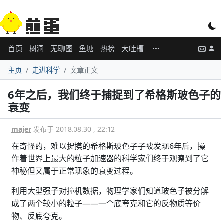
首页
树洞
无聊图
鱼塘
热榜
大吐槽
主页
走进科学
文章正文
6年之后，我们终于捕捉到了希格斯玻色子的
衰变
majer
发布于 2018.08.30 , 22:12
在奇怪的，难以捉摸的希格斯玻色子子被发现6年后，操
作着世界上最大的粒子加速器的科学家们终于观察到了它
神秘但又属于正常现象的衰变过程。
利用大型强子对撞机数据，物理学家们知道玻色子被分解
成了两个较小的粒子——一个底夸克和它的反物质等价
物、反底夸克。