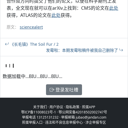
合作双方同时提交了他们的论文，以便在科学期刊上发
表，全文现在就可以在arXiv上找到：CMS的论文在
此处
获得，ATLAS的论文在
此处
获得。
原文：
sciencealert
《长毛镇》The Soil Fur / 2
发霉啦：本期发霉啦稿件被我自己删除了
数据加载中...BIU...BIU...BIU...
登录发吐槽
关于我们
·
用户协议
·
隐私政策
·
煎蛋APP
鄂ICP备11008023号-1
·
鄂公网安备42018502002747号
举报电话 13125131232 · 举报邮箱 jubao@jandan.com
煎蛋举报入口
·
违法和不良信息举报中心
·
涉企举报专区