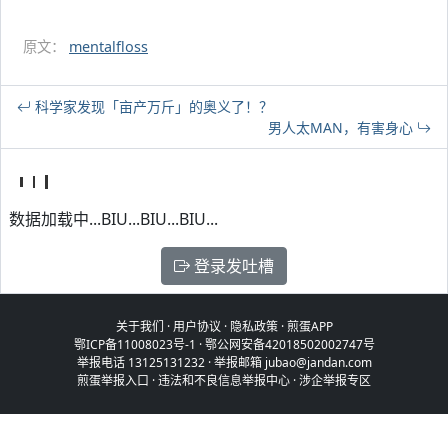
原文：
mentalfloss
科学家发现「亩产万斤」的奥义了！？
男人太MAN，有害身心
数据加载中...BIU...BIU...BIU...
登录发吐槽
关于我们
·
用户协议
·
隐私政策
·
煎蛋APP
鄂ICP备11008023号-1
·
鄂公网安备42018502002747号
举报电话 13125131232 · 举报邮箱 jubao@jandan.com
煎蛋举报入口
·
违法和不良信息举报中心
·
涉企举报专区