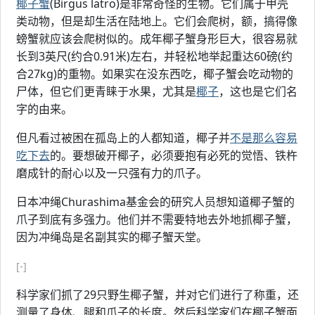
椰子蟹
(Birgus latro)是非常奇怪的生物。它们属于甲壳
类动物，但是却生活在陆地上。它们会爬树，额，搞得像
螃蟹就应该会爬树似的。成年椰子蟹身形巨大，很容易就
长到3英尺(约合0.91米)左右，并轻松地举起重达60磅(约
合27kg)的重物。如果实在没东西吃，椰子蟹会吃动物的
尸体，但它们更青睐于水果，尤其是
椰子
，这也是它们名
字的由来。
但凡看过被困在孤岛上的人都知道，椰子并
不是那么容易
吃下去
的。要想破开椰子，必须要抱有必死的觉悟、铁杵
磨成针的耐心以及一只强有力的爪子。
日本冲绳Churashima基金会的研究人员想知道椰子蟹的
爪子到底有多强力。他们并不需要特地去外地抓椰子蟹，
因为冲绳岛是名副其实的椰子蟹天堂。
[-]
科学家们抓了29只野生椰子蟹，并对它们进行了称重，还
测量了身体、腿和爪子的长度。然后科学家们在椰子蟹面