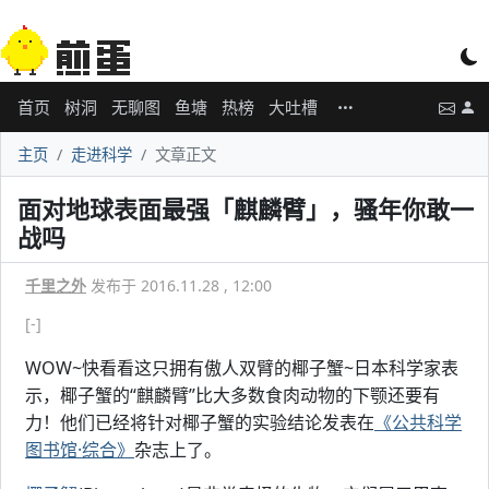
首页
树洞
无聊图
鱼塘
热榜
大吐槽
主页
走进科学
文章正文
面对地球表面最强「麒麟臂」，骚年你敢一
战吗
千里之外
发布于 2016.11.28 , 12:00
[-]
WOW~快看看这只拥有傲人双臂的椰子蟹~日本科学家表
示，椰子蟹的“麒麟臂”比大多数食肉动物的下颚还要有
力！他们已经将针对椰子蟹的实验结论发表在
《公共科学
图书馆·综合》
杂志上了。