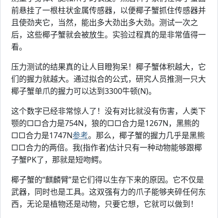
前悬挂了一根柱状金属传感器，以便椰子蟹抓住传感器并
且使劲夹它，当然，能出多大劲出多大劲。测试一次之
后，这些椰子蟹就会被放生。实验过程真的是非常值得一
看。
压力测试的结果真的让人目瞪狗呆！椰子蟹体积越大，它
们的握力就越大。通过拟合的公式，研究人员推测一只大
椰子蟹单爪的握力可以达到3300牛顿(N)。
这个数字已经非常惊人了！没有对比就没有伤害，人类下
颚的□□合力是754N，狼的□□合力是1267N，黑熊的
□□合力是1747N
参考
。那么，椰子蟹的握力几乎是黑熊
□□合力的两倍。我(指作者)估计只有一种动物能够跟椰
子蟹PK了，那就是短吻鳄。
椰子蟹的“麒麟臂”是它们得以生存下来的原因。它不仅是
武器，同时也是工具。这双强有力的爪子能够夹碎任何东
西，无论是植物还是动物，只要它想，它就可以做到！