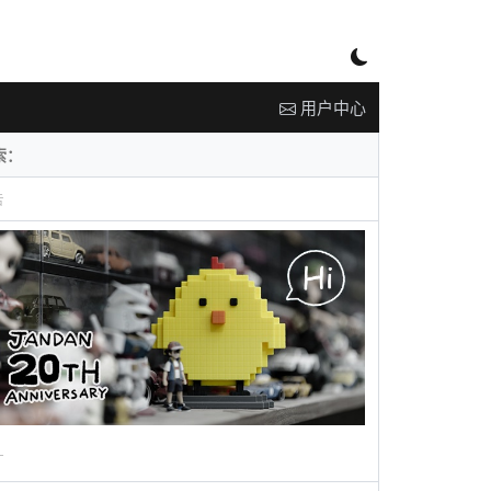
用户中心
告
广