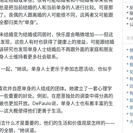
指定结婚或单身。很有可能结婚者和不结婚者本来就有
研究总是把当前结婚的人和当前单身的人进行比较。可是那
* 
* 
了。丧偶的人跟离婚的人可能很不同，这两者又可能跟
* 
都归类为“单身”。
*
未结婚变为结婚或同居时，快乐度会略微增加——但这
鱼
研究发现，这些人有时也获得了健康上的增益，可能跟结婚
说，该研究也发现单身人士结婚后不再跟外面的家庭和朋友
身人士维持着更多社会联系。
*
*
了一起，”她说。单身人士更乐于参加志愿活动，也似乎
*
*
的由喜欢并自愿单身的人组成的团体。她建立了一套心理学
* 
一些重要的好处。例如，在愿意独处的调查中得分高的
*
也更加开放。DePaulo说，单身人士也有着丰富的生
*
—这大概使得他们更善于生活。
* 
*
而言什么才是重要的，他们的生活和价值观是怎样的——
的全貌，”她说道。