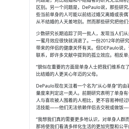
问题是，对比结婚和不结婚者的研究无法随机
区别。另一个问题是，DePaulo说，那些
些当前单身的人可能以前结过婚又离婚或丧偶
从不结婚的人天差地别。然而那些研究把他们全
少数研究长期追踪了同一批人，发现当人们从
一蜜月效应很快就消退了。一份2012年的
带来的伴侣的健康关怀有关。但DEPaulo
联系，即许多文献中提到的孤立效应。相反单
“貌似在重要的方面是单身人士把我们维系在
比结婚的人更关心年迈的父母。
DePaulo现在关注着一个名为“从心单身”
量度来判定这一类人。前期研究表明了单身有
人与喜欢被人围着的人相比，更不容易神经过敏
活技能——他们无法依赖伴侣去交税或做饭—
“我想我们真的需要更多地认识，对单身人群
那将使我们看清多样化生活的更加完整和公平