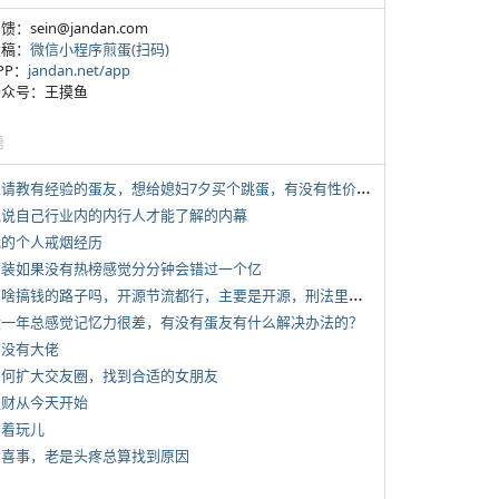
反馈：sein@jandan.com
投稿：
微信小程序煎蛋(扫码)
APP：
jandan.net/app
 公众号：王摸鱼
塘
*
想请教有经验的蛋友，想给媳妇7夕买个跳蛋，有没有性价比高的推荐
 说说自己行业内的内行人才能了解的内幕
 我的个人戒烟经历
 女装如果没有热榜感觉分分钟会错过一个亿
*
有啥搞钱的路子吗，开源节流都行，主要是开源，刑法里的咱不做
 近一年总感觉记忆力很差，有没有蛋友有什么解决办法的？
有没有大佬
 如何扩大交友圈，找到合适的女朋友
 发财从今天开始
写着玩儿
 大喜事，老是头疼总算找到原因