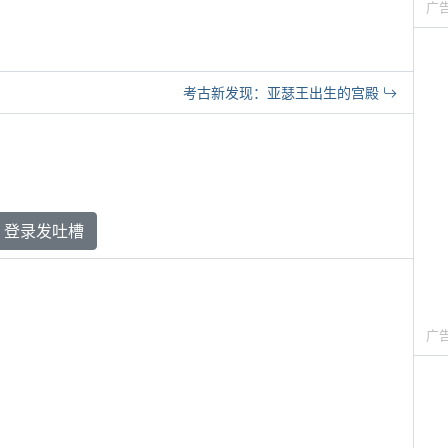
广
考古新发现：亚瑟王出生的宫殿
登录发吐槽
广