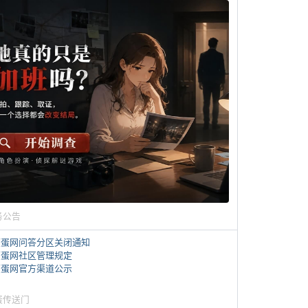
务公告
煎蛋网问答分区关闭通知
煎蛋网社区管理规定
煎蛋网官方渠道公示
蛋传送门