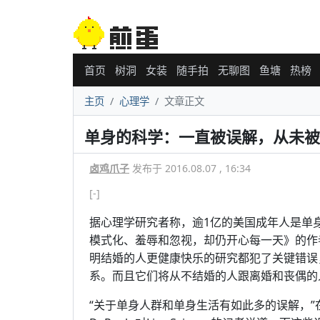
首页
树洞
女装
随手拍
无聊图
鱼塘
热榜
主页
心理学
文章正文
单身的科学：一直被误解，从未被
卤鸡爪子
发布于 2016.08.07 , 16:34
[-]
据心理学研究者称，逾1亿的美国成年人是单
模式化、羞辱和忽视，却仍开心每一天》的作者Be
明结婚的人更健康快乐的研究都犯了关键错误
系。而且它们将从不结婚的人跟离婚和丧偶的
“关于单身人群和单身生活有如此多的误解，