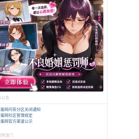
务公告
煎蛋网问答分区关闭通知
煎蛋网社区管理规定
煎蛋网官方渠道公示
蛋传送门