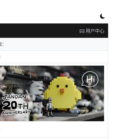
用户中心
告
广