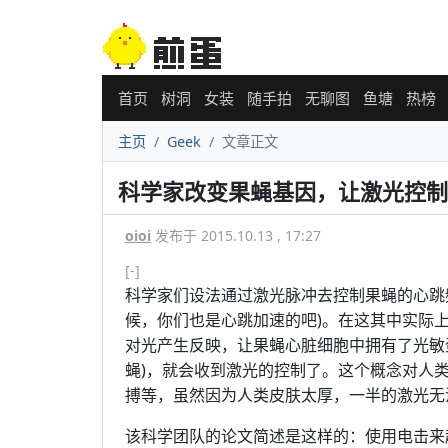
首页
树洞
女装
随手拍
无聊图
鱼塘
热榜
主页
Geek
文章正文
科学家改变果蝇基因，让激光控制
oioi
发布于 2015.10.13 , 17:27
[-]
科学家们设法通过激光脉冲去控制果蝇的心跳频
候，你们也是心跳加速的吧)。在这其中实际
对光产生反映，让果蝇心脏细胞中拥有了光敏
蝇)，就会收到激光的控制了。这个概念对人
搏等，虽然因为人类皮肤太厚，一半的激光无
该科学团队的论文简述是这样的：使用电击来