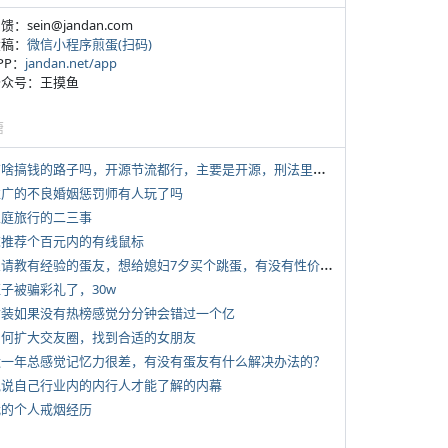
反馈：sein@jandan.com
投稿：
微信小程序煎蛋(扫码)
APP：
jandan.net/app
 公众号：王摸鱼
塘
*
有啥搞钱的路子吗，开源节流都行，主要是开源，刑法里的咱不做
 推广的不良婚姻惩罚师有人玩了吗
 家庭旅行的二三事
 求推荐个百元内的有线鼠标
*
想请教有经验的蛋友，想给媳妇7夕买个跳蛋，有没有性价比高的推荐
侄子被骗彩礼了，30w
 女装如果没有热榜感觉分分钟会错过一个亿
 如何扩大交友圈，找到合适的女朋友
 近一年总感觉记忆力很差，有没有蛋友有什么解决办法的？
 说说自己行业内的内行人才能了解的内幕
 我的个人戒烟经历