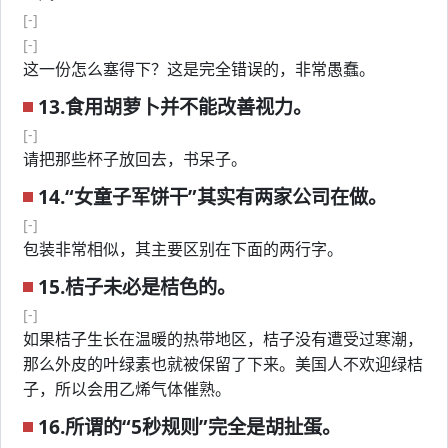
[-]
[-]
这一份怎么塞得下？这是完全错误的，非常愚蠢。
13.食用胡萝卜并不能改善视力。
[-]
请把那些杯子放回去，书呆子。
14.“女童子军饼干”其实有两家公司在做。
[-]
包装非常相似，其主要区别在下面的两行字。
15.桔子未必是桔色的。
[-]
如果桔子生长在温暖的热带地区，桔子没有遭受过寒潮，
那么外皮的叶绿素也就被保留了下来。美国人不欢迎绿桔
子，所以会用乙烯气体催熟。
16.所谓的“5秒规则”完全是胡扯蛋。