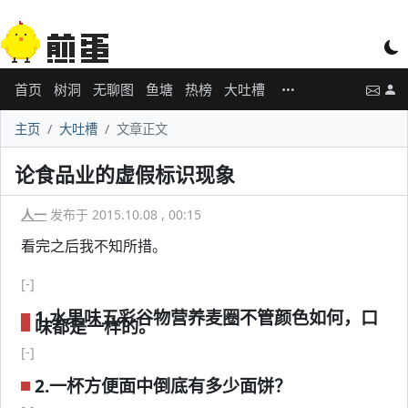
首页
树洞
无聊图
鱼塘
热榜
大吐槽
主页
大吐槽
文章正文
论食品业的虚假标识现象
人一
发布于 2015.10.08 , 00:15
看完之后我不知所措。
[-]
1.水果味五彩谷物营养麦圈不管颜色如何，口
味都是一样的。
[-]
2.一杯方便面中倒底有多少面饼？