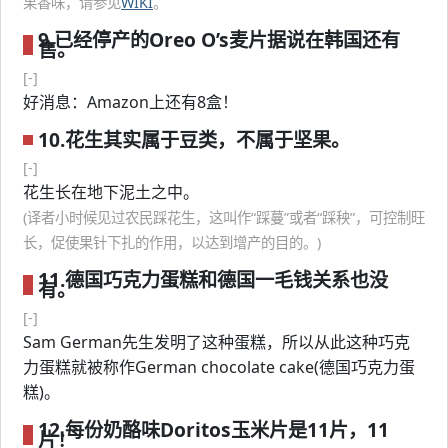
果香味，请参见
WIKI
。
9.已经停产的Oreo O’s麦片据说在韩国还有
售。
[-]
好消息：Amazon上还有8盒！
10.花生其实属于豆类，不属于坚果。
[-]
花生长在地下泥土之中。
(译者小时候见过农民踩花生，这叫作“踩蔓”或者“踩秧”，可控制旺
长，促使果针下扎的作用，以达到增产的目的。)
11.德国巧克力蛋糕和德国一毛钱关系也没
有。
[-]
Sam German先生发明了这种蛋糕，所以从此这种巧克
力蛋糕就被称作German chocolate cake(德国巧克力蛋
糕)。
12.每份奶酪味Doritos玉米片是11片，11
片！