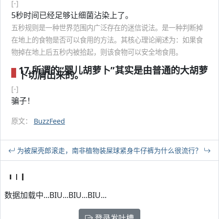
[-]
5秒时间已经足够让细菌沾染上了。
五秒规则是一种世界范围内广泛存在的迷信说法。是一种判断掉
在地上的食物是否可以食用的方法。其核心理论阐述为：如果食
物掉在地上后五秒内被拾起，则该食物可以安全地食用。
17.所谓的“婴儿胡萝卜”其实是由普通的大胡萝
卜切屑出来的。
[-]
骗子！
原文：
BuzzFeed
为被屎壳郎滚走，南非植物装屎球
紧身牛仔裤为什么很流行？
数据加载中...BIU...BIU...BIU...
登录发吐槽