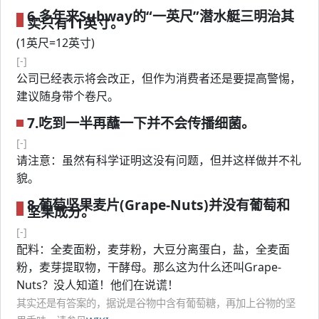
6.多年来Subway的“一英尺”潜水艇三明治其
实只有11英寸。
(1英尺=12英寸)
[-]
公司已经表示将会改正，但作为消费者还是要提高警惕，
建议随身带个卷尺。
7.吃到一半再蘸一下并不会传播细菌。
[-]
请注意：虽然有科学证明这没有问题，但并这样做并不礼
貌。
8.葡萄坚果麦片(Grape-Nuts)并没有葡萄和
坚果成分。
[-]
配料：全麦面粉，麦芽粉，大豆分离蛋白，盐，全麦面
粉，麦芽提取物，干酵母。那么这为什么还叫Grape-
Nuts？没人知道！他们在说谎！
其实还是有答案的，据说是谷物中含有葡萄糖，再加上谷物的坚