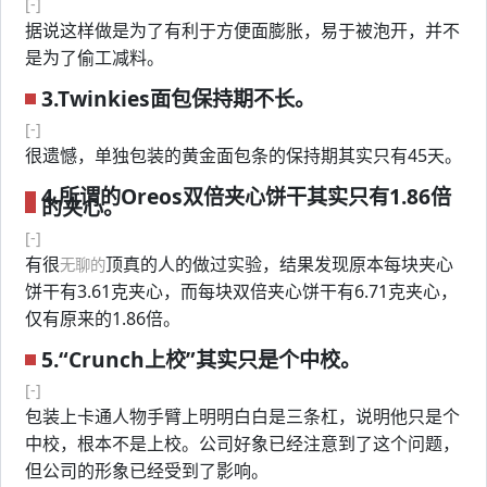
[-]
据说这样做是为了有利于方便面膨胀，易于被泡开，并不
是为了偷工减料。
3.Twinkies面包保持期不长。
[-]
很遗憾，单独包装的黄金面包条的保持期其实只有45天。
4.所谓的Oreos双倍夹心饼干其实只有1.86倍
的夹心。
[-]
有很
顶真的人的做过实验，结果发现原本每块夹心
无聊的
饼干有3.61克夹心，而每块双倍夹心饼干有6.71克夹心，
仅有原来的1.86倍。
5.“Crunch上校”其实只是个中校。
[-]
包装上卡通人物手臂上明明白白是三条杠，说明他只是个
中校，根本不是上校。公司好象已经注意到了这个问题，
但公司的形象已经受到了影响。