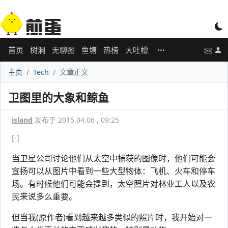
首页
树洞
无聊图
鱼塘
热榜
大吐槽
主页
Tech
文章正文
卫图里的大象和鲸鱼
island
发布于 2015.04.06 , 09:25
[-]
当卫星公司讨论他们从太空中捕获的图像时，他们可能会
宣扬可以从图片中看到一些大型物体：飞机、火车和停车
场。有时候他们可能会提到，太空照片对林业工人以及农
民来说多么重要。
但当我(原作者)看到越来越多类似的照片时，我开始对一