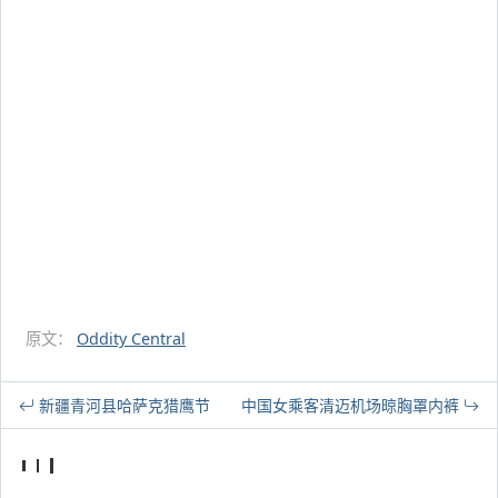
原文：
Oddity Central
新疆青河县哈萨克猎鹰节
中国女乘客清迈机场晾胸罩内裤