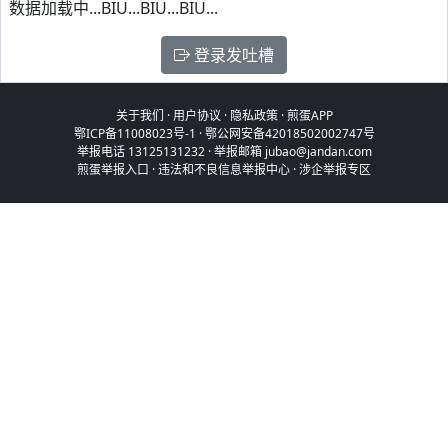
数据加载中...BIU...BIU...BIU...
登录发吐槽
关于我们
·
用户协议
·
隐私政策
·
煎蛋APP
鄂ICP备11008023号-1
·
鄂公网安备42018502002747号
举报电话 13125131232 · 举报邮箱 jubao@jandan.com
煎蛋举报入口
·
违法和不良信息举报中心
·
涉企举报专区