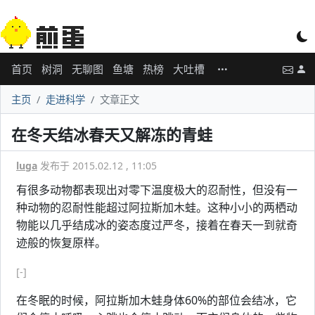
首页
树洞
无聊图
鱼塘
热榜
大吐槽
主页
走进科学
文章正文
在冬天结冰春天又解冻的青蛙
luga
发布于 2015.02.12 , 11:05
有很多动物都表现出对零下温度极大的忍耐性，但没有一
种动物的忍耐性能超过阿拉斯加木蛙。这种小小的两栖动
物能以几乎结成冰的姿态度过严冬，接着在春天一到就奇
迹般的恢复原样。
[-]
在冬眠的时候，阿拉斯加木蛙身体60%的部位会结冰，它