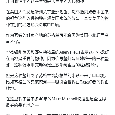
江河湖泊中的这些生物是活生生的入侵物种。
在美国人们总是听到关于亚洲鲤鱼、斑马贻贝或者中国来
的银鱼这些入侵物种占领美国水体的故事。其实美国的物
种在别的地方也会造成□□烦。
作为著名的鲑鱼产地的苏格兰可能会因为美国小龙虾而名
声不保。
华盛顿州鱼类和野生动物局的Allen Pleus表示这些小龙虾
在当地是重要的物种。因为信号鳌虾是当地唯一的一种鳌
虾，这种淡水甲壳动物是生态系统重要的组成部分。
但是这种鳌虾到了苏格兰给苏格兰的水系带来了□□烦。
比如苏格兰的克莱德河——吸引全世界垂钓爱好者的钓鱼
胜地。
在这里钓了差不多40年的Matt Mitchell说这里是全世界
最好的垂钓地之一。