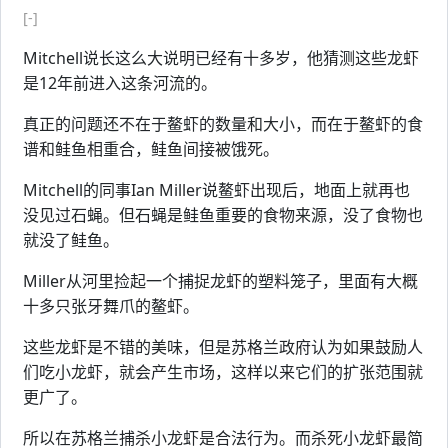
[-]
Mitchell说长这么大说明已经有十多岁，他猜测这些龙虾
是12年前进入这条河流的。
真正的问题还不在于鳌虾的数量和大小，而在于鳌虾的食
谱和鲑鱼相重合，鲑鱼间接被饿死。
Mitchell的同事Ian Miller说鳌虾出现后，地面上就再也
没见过石蝇。但石蝇是鲑鱼重要的食物来源，没了食物也
就没了鲑鱼。
Miller从河里捡起一个捕捉龙虾的塑料笼子，里面有大概
十多只张牙舞爪的鳌虾。
这些龙虾是不错的美味，但是苏格兰政府认为如果鼓励人
们吃小龙虾，就会产生市场，这样以来它们的扩张范围就
更广了。
所以在苏格兰捕杀小龙虾是合法行为。而杀死小龙虾最简