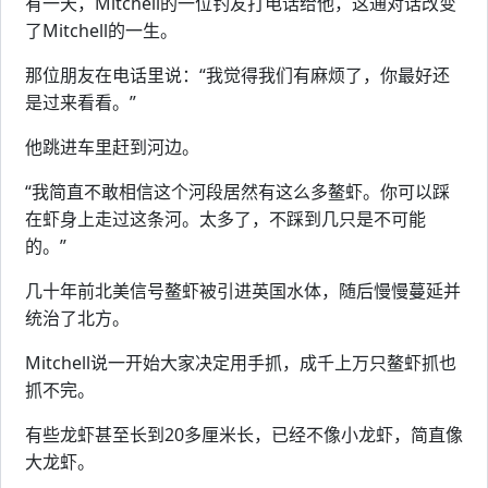
有一天，Mitchell的一位钓友打电话给他，这通对话改变
了Mitchell的一生。
那位朋友在电话里说：“我觉得我们有麻烦了，你最好还
是过来看看。”
他跳进车里赶到河边。
“我简直不敢相信这个河段居然有这么多鳌虾。你可以踩
在虾身上走过这条河。太多了，不踩到几只是不可能
的。”
几十年前北美信号鳌虾被引进英国水体，随后慢慢蔓延并
统治了北方。
Mitchell说一开始大家决定用手抓，成千上万只鳌虾抓也
抓不完。
有些龙虾甚至长到20多厘米长，已经不像小龙虾，简直像
大龙虾。