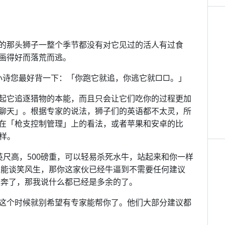
的那头狮子一整个季节都没有对它见过的活人有过食
画得好而落荒而逃。
首小诗您最好背一下：「你跑它就追，你逃它就□□。」
起它追逐猎物的本能，而且只会让它们吃你的过程更加
聊天」。根据专家的说法，狮子们的英语都不太灵，所
在「枪支控制管理」上的看法，或者苹果和安卓的比
一样。
英尺高，500磅重，可以轻易杀死水牛，站起来和你一样
还能谈笑风生，那你这家伙已经牛逼到不需要任何建议
狂奔了，那我说什么都已经是多余的了。
这个时候就别希望有专家能帮你了。他们大部分建议都