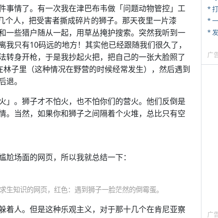
件事情了。有一次我在津巴布韦做「问题动物管控」工
* 
几个人，把受害者撕成碎片的狮子。那天夜里一片漆
*
和一些猎户随从一起，用草丛掩护搜索。突然我听到一
*
离我只有10码远的地方！其实他已经跟随我们很久了，
广
法转身开枪，于是我抄起火把，把自己的一张大脸照了
在林子里（这种情况在野营的时候经常发生），然后遇到
后退。
火」。狮子才不怕火，也不怕你们的营火。他们反倒是
情。当然，如果你和狮子之间隔着个火堆，总比只有空
尴尬场面的网页，所以我就总结一下：
求生知识的网页，红色：遇到狮子一脸茫然的倒霉蛋。
躲着人。但是这种乐观主义，对于那十几个在肯尼亚察
广