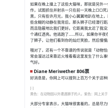
如果在晚上撞上了这些大猫咪，那就是另外一
作，试图抓住并射杀一只在前一天晚上□□死
黑，只有些许月光，我小心翼翼地趴在地上，
些含糊的动静在我背后，那头狮子已经潜行距
而且隐蔽地比我们更好。它距离我太近了我没
个通红透亮。他逃跑了……所以，如果你半夜
了狮子，让他们看到你的灿烂笑脸，然后慢慢
哦对了，还有一个不靠谱的传说就是「动物怕
常会溜达过来靠近火堆看看这里发生了什么事
气好。
Diane Meriwether 806票
好消息是，你网上可以搜到上百万个关于这种
[-]
黄色：在动物园以外遭遇狮子的人，紫色：网上关于
大部分专家表示，大猫咪很害羞的，总是尽力