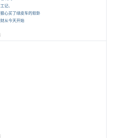
打工记、
 一狠心买了绿皮车的软卧
 发财从今天开始
告
告