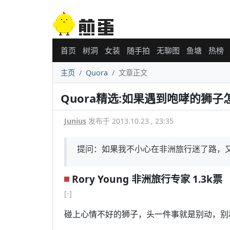
首页
树洞
女装
随手拍
无聊图
鱼塘
热榜
主页
Quora
文章正文
Quora精选:如果遇到咆哮的狮子
Junius
发布于 2013.10.23 , 23:35
提问：如果我不小心在非洲旅行迷了路，
Rory Young 非洲旅行专家 1.3k票
[-]
碰上心情不好的狮子，头一件事就是别动，别