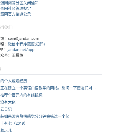
煎蛋网问答分区关闭通知
煎蛋网社区管理规定
煎蛋网官方渠道公示
蛋传送门
反馈：sein@jandan.com
投稿：
微信小程序煎蛋(扫码)
APP：
jandan.net/app
 公众号：王摸鱼
塘
 我的个人戒烟经历
*
我正在建立一个英语口语教学的网站。想问一下蛋友们对这类教学机构或网站的痛点。
 求推荐个百元内的有线鼠标
有没有大佬
牧云日记
 女装如果没有热榜感觉分分钟会错过一个亿
三十有七（2019）
写着玩儿