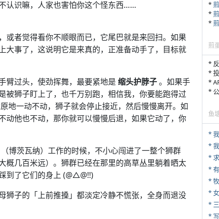
不认识嘛，人家也害怕你这个怪东西……
*
*
*
，或者觉得看你不顺眼而已，它尾巴就是来回扫。如果
煎
上大事了，这说明它是来真的，正准备动手了，目标就
* 
* 
手臂过头，使劲挥舞，最要紧地是
缩头护脖子
。如果手
* 
*
是被狮子盯上了，也千万别跑，相信我，你要能跑得过
果你原地一动不动，狮子就会停止接近，然后慢慢离开。如
鱼
不动他也不动，那你就可以慢慢后退，如果它动了，你
*
wana （博茨瓦纳）工作的时候，不小心闯进了一整个狮群
*
大概几百米远）。狮群已经在那里的高草丛里躺着晒太
* 
了它们的身上 (@△@!!)
* 
*
母狮子的「上前推搡」都淡定冷静不慌张，全身而退没
* 
* 