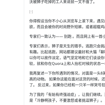
沃被狮子吃掉的工人来说就一文不值了。
[-]
你得假设当你不小心从浏览车上滚下来，遇见
欲，而且会被你的时尚野外短裤，或者超载鸡
专家们一致认为—— 别跑 。而且网上有一
专家们表示，狮子是天生的猎手。逃跑只会挑
有趣。比起逃跑，网站都建议最好和大猫「聊
以你可以故作淡定，语气坚定地和它们谈谈你
较，就和你在Quora上和人抬杠时候的状态
我再复述一下你所遇到的情况，对面是一头8
高的动物。 如果你这能在面对这货的时候，
了。 反过来，如果你已经和一只羊一样哭号
为了我的「有始有终强迫症」，让我们继续。
是「冷静啊孩子，不要激怒或者挑逗狮子」。