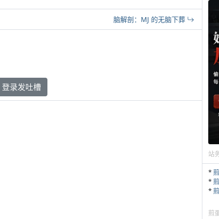
脑解剖：MJ 的无脑下葬
登录发吐槽
站
*
*
*
煎