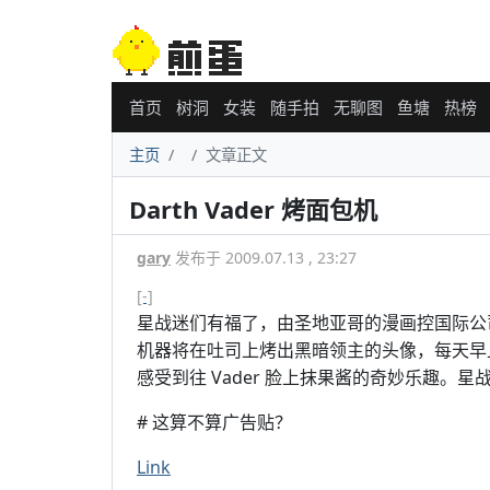
首页
树洞
女装
随手拍
无聊图
鱼塘
热榜
主页
文章正文
Darth Vader 烤面包机
gary
发布于 2009.07.13 , 23:27
[-]
星战迷们有福了，由圣地亚哥的漫画控国际公司出品
机器将在吐司上烤出黑暗领主的头像，每天早上都将
感受到往 Vader 脸上抹果酱的奇妙乐趣。星
# 这算不算广告贴？
Link