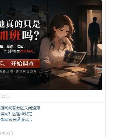
务公告
煎蛋网问答分区关闭通知
煎蛋网社区管理规定
煎蛋网官方渠道公示
蛋传送门