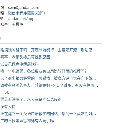
反馈：sein@jandan.com
投稿：
微信小程序煎蛋(扫码)
APP：
jandan.net/app
 公众号：王摸鱼
塘
*
有啥搞钱的路子吗，开源节流都行，主要是开源，刑法里的咱不做
 大喜事，老是头疼总算找到原因
 尝试自己做点电解质饮料
 想换一个电饭煲，各位蛋友有自用比较好用的推荐吗？
*
投入了很多精力经营的一段感情，被女方评价说在向下兼容我，感觉有点破防
*
想请教有经验的蛋友，想给媳妇7夕买个跳蛋，有没有性价比高的推荐
打工记、
 股票最近跌嘛了，求大家是咋么选股的
有没有大佬
*
我正在建立一个英语口语教学的网站。想问一下蛋友们对这类教学机构或网站的痛点。
 推广的不良婚姻惩罚师有人玩了吗