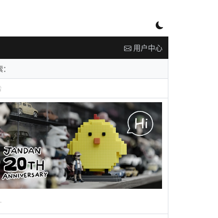
用户中心
告
广