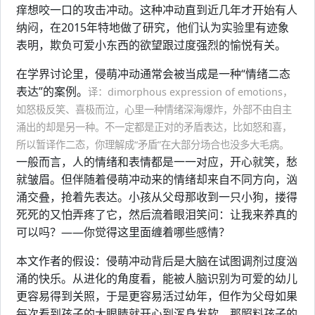
痒想咬一口的攻击冲动。这种冲动直到近几年才开始有人
纳闷，在2015年特地做了研究，他们认为实验里有迹象
表明，欺负可爱小东西的欲望跟过度强烈的愉悦有关。
在学界讨论里，侵萌冲动通常会被当成是一种“情绪二态
表达”的案例。
译：dimorphous expression of emotions，
如怒极反笑、喜极而泣，心里一种情绪深海爆炸，外部不由自主
涌出的却是另一种。不一定都是正对的矛盾表达，比如怒和喜，
所以暂译作二态，你理解成“矛盾”在大部分场合也没多大毛病。
一般而言，人的情绪和表情都是一一对应，开心就笑，愁
就皱眉。但伴随着侵萌冲动来的情绪却来自不同方向，汹
涌交叠，抢着先表达。小孩从父母那收到一只小狗，搂得
死死的又怕弄疼了它，然后流着眼泪笑问：让我来养真的
可以吗？——你觉得这里面缠着哪些感情？
本文作者的假设：侵萌冲动背后是大脑在试图调剂过度汹
涌的快乐。从进化的角度看，能被人脑识别为可爱的幼儿
更容易得到关照，于是更容易活过幼年，但作为父母如果
每次看到孩子的大眼睛就开心到浑身发软，那照料孩子的