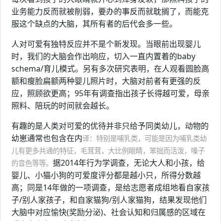
业务能力反而就被削弱，要办的事反而就耽搁了，而能克
服这个缺点的大脑，其所有者的后代会多一些。
人对可爱有独特反应并不是个新发现。当眼前出现婴儿
时，我们的大脑会作出响应，切入一直内置着的baby
schema/育儿模式。另有多次研究表明，在人观看圆脸高
额和瘦脸扁额两种婴儿照片时，大脑对前者有更强的反
应，照顾欲更高；95年有调查指出孩子长得越可爱，母亲
照料、陪玩的时间就会越长。
有趣的是人类对可爱的优待并非只给予同类幼儿，动物的
幼崽通常也包含在内
译：特别是哺乳类，可能是因为哺乳类幼
儿有更多共通的特征，毛茸茸，大比例眼睛，笨拙而活泼，嗓子
据2014年行为学调查，无论大人和小孩，给
的音色等等。
婴儿、小猫小狗的可爱度评分都是越小只，所得分数越
高；同是14年做的一项调查，是给志愿者成组地看自家孩
子/别人家孩子，和自家猫狗/别人家猫狗，结果发现他们
大脑中对应愉快(奖励分泌)、社会认知和归属感的区域在