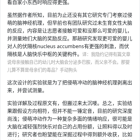
看自家小东西时响应得更强。
虽然据作者所知，目前为止还没有其它研究专门考察过侵
萌的脑神经机理，但早前也有团队研究过未生育女性大脑
的反应，内容是让志愿者接触可爱和没那么可爱的婴儿，
并测量她们大脑的奖励反应。那趟研究发现更可爱的婴儿
对人的伏隔核nucleus accumbens有更强的刺激，而伏
隔核是人脑快乐中枢的关键构件。
译：我隐约记得有篇文章
说母亲接触自己的幼儿时大脑会分泌多巴胺，而父亲不会。那婴
儿算不算是母亲们的毒品？手动狗头
这次设计的实验就是为了把侵萌冲动的脑神经机理剥离出
来，并尝试测量。
实验详解及过程原文有，但搬过来太沉喽。总之，实验结
果跟假设方向相符，但并不能一锤定音，目前的研究深度
尚浅；侵萌冲动作为一种复杂多面的情绪响应，很可能是
大脑在减轻强烈快乐对自己的占用份额，让照料得以及时
进行；研究者也盼望能在深掘过程中得到额外收获，比如