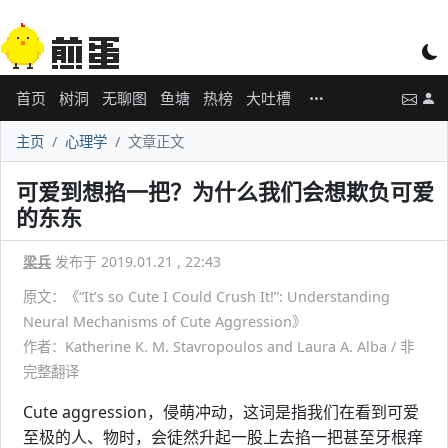
首页
树洞
无聊图
鱼塘
热榜
大吐槽
主页
心理学
文章正文
可爱到想掐一把？为什么我们会想欺负可爱
的东东
梁兵
发布于 2019.01.21 , 22:43
原文：《“It’s so Cute I Could Crush It!”: Understanding
Neural Mechanisms of Cute Aggression》
作者：Katherine K. M. Stavropoulos and Laura A. Alba / 非
完整翻译
Cute aggression，侵萌冲动，这词是指我们在看到可爱
至极的人、物时，会徒然升起一股上去掐一把甚至牙根痒