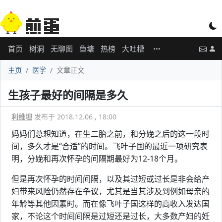
首页
树洞
无聊图
鱼塘
热榜
大吐槽
主页
医学
文章正文
生孩子最好的间隔是多久
利维坦
发布于 2018.12.06 , 18:00
妈妈们总想知道，在生二胎之前，和分娩之后的这一段时
间，多久才是“合适”的时间。飞叶子国的最近一项研究表
明，分娩和再次怀孕的间隔期最好为12-18个月。
但是再次怀孕的时间间隔，以及其过短或过长是非会给产
妇带来风险仍然存在争议，尤其是当其涉及到例如母亲的
年龄等其他因素时。而在像飞叶子国这样的高收入发达国
家，不论这个时间间隔是过短还是过长，大多数产妇的妊