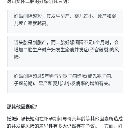
对妇女怀二胎的妊娠研究表明：
妊娠间隔越短，其发生早产、婴儿过小、死产和婴
儿死亡率就越高。
当头胎是剖腹产，而二胎妊娠间隔不足6个月时，会
增加二胎生产时产妇发生瘢痕并发症(子宫破裂)的风
险。
妊娠间隔超过5年则与早期子痫惊厥(或先兆子痫、
子痫前期)、早产和婴儿过小发病率的增加有关。
那其他因素呢？
妊娠间隔长短和在怀孕期间与母亲年龄等其他因素所造成
的并发症风险的差异性有多大仍然存在争议。一方面，妊