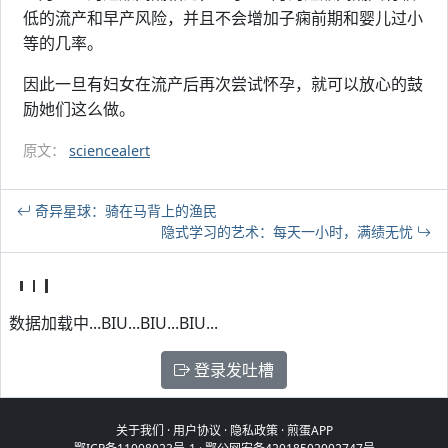
低的流产和早产风险，并且不会增加子痫前期和婴儿过小
等的几率。
因此一旦有妇女在流产后再次尝试怀孕，就可以放心的鼓
励她们这么做。
原文：
sciencealert
奇异星球：骑在马背上的渔民
隐式学习的艺术：每天一小时，满绩无忧
数据加载中...BIU...BIU...BIU...
登录发吐槽
关于我们
·
用户协议
·
隐私政策
·
煎蛋APP