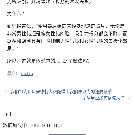
男所吸引，并渴望建立长期的恋爱关系。
为什么？
研究报告说，“使用最原始的未经处理过的照片，无论是
非常男性化还是偏女性化的脸，吸引力得分都会下降。而
胡茬和胡须具有同时抑制男性气质和女性气质的去极化效
果。”
所以，这就是传说中的……胡子魔法吗？
原文：
metro
我们祖先和尼安德特人交配得比我们原以为的还要频繁
无翅甲虫如何横渡大洋
数据加载中...BIU...BIU...BIU...