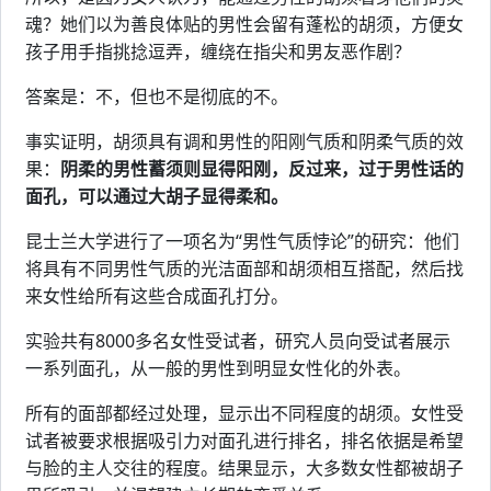
魂？她们以为善良体贴的男性会留有蓬松的胡须，方便女
孩子用手指挑捻逗弄，缠绕在指尖和男友恶作剧？
答案是：不，但也不是彻底的不。
事实证明，胡须具有调和男性的阳刚气质和阴柔气质的效
果：
阴柔的男性蓄须则显得阳刚，反过来，过于男性话的
面孔，可以通过大胡子显得柔和。
昆士兰大学进行了一项名为“男性气质悖论”的研究：他们
将具有不同男性气质的光洁面部和胡须相互搭配，然后找
来女性给所有这些合成面孔打分。
实验共有8000多名女性受试者，研究人员向受试者展示
一系列面孔，从一般的男性到明显女性化的外表。
所有的面部都经过处理，显示出不同程度的胡须。女性受
试者被要求根据吸引力对面孔进行排名，排名依据是希望
与脸的主人交往的程度。结果显示，大多数女性都被胡子