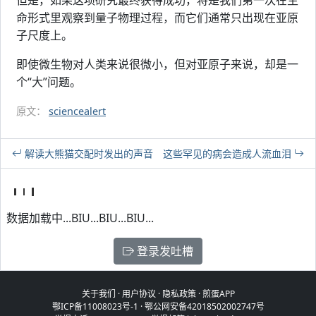
命形式里观察到量子物理过程，而它们通常只出现在亚原
子尺度上。
即使微生物对人类来说很微小，但对亚原子来说，却是一
个“大”问题。
原文：
sciencealert
解读大熊猫交配时发出的声音
这些罕见的病会造成人流血泪
数据加载中...BIU...BIU...BIU...
登录发吐槽
关于我们
·
用户协议
·
隐私政策
·
煎蛋APP
鄂ICP备11008023号-1
·
鄂公网安备42018502002747号