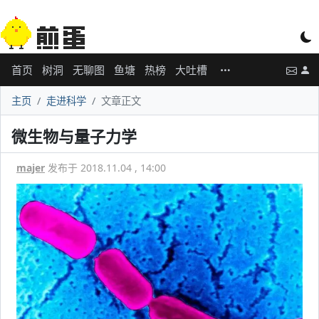
首页
树洞
无聊图
鱼塘
热榜
大吐槽
主页
走进科学
文章正文
微生物与量子力学
majer
发布于 2018.11.04 , 14:00