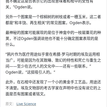
我不确定这是否表示它的出现意味着和棺中的女性有
关，”Ogden说。
另外一个图案是一个棕榈树的树枝或者一穗玉米，这二者
都是“和丰饶、再生相关”的常见图案，Ogden表示。
最神秘的图案可能展现的是位于神龛中的一枝罂粟花的种
荚，不过Ogden强调说他也不能十分确定图案表现的是
什么。
“鸦片作为医疗用途似乎曾在希腊-罗马时期的埃及运用相
当广，可能是因为在其致睡、致幻的特性和死亡与重生之
间——至少在古代人的文化中——还有一些联系，”
Ogden说，“这挺吸引人的。”
此外，在石棺中还发现了一个小的黄金手工艺品，用途还
不清楚。埃及文物部的考古学家在声明中也没有说它的上
面是否有图案或者铭文。
原文：
Live Science