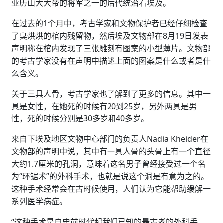
亚历山大大帝的将军之一的后代统治着埃及。
在过去的1个月中，考古学家和文物保护者已经仔细检查
了臭烘烘的棺内残留物，然后埃及文物部在8月19日发表
声明称在棺内发现了三张雕刻有图案的小型薄片。文物部
的考古学家没有在声明中描述上面的图案是什么或者是什
么含义。
关于三具人骨，考古学家也了解到了更多的信息。其中一
具是女性，在她死的时候有20到25岁，另外两具是男
性，死的时候分别是30多岁和40多岁。
来自下埃及地区文物中心部门的负责人Nadia Kheider在
文物部的声明中说，其中有一具人骨的头骨上有一个直径
大约1.7厘米的孔洞，意味着这名男子曾经接受过一个名
为“环锯术”的外科手术，也就是说这个洞是有意为之的。
这种手术经常会在古时候使用，人们认为它能帮助缓解一
系列医学病症。
“这种手术是自史前时代起我们已知的最古老的外科手