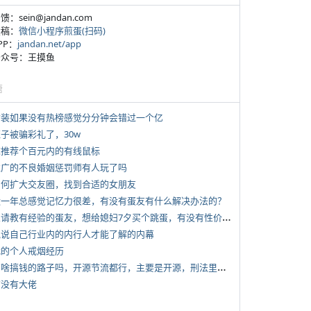
反馈：sein@jandan.com
投稿：
微信小程序煎蛋(扫码)
APP：
jandan.net/app
 公众号：王摸鱼
塘
 女装如果没有热榜感觉分分钟会错过一个亿
侄子被骗彩礼了，30w
 求推荐个百元内的有线鼠标
 推广的不良婚姻惩罚师有人玩了吗
 如何扩大交友圈，找到合适的女朋友
 近一年总感觉记忆力很差，有没有蛋友有什么解决办法的？
*
想请教有经验的蛋友，想给媳妇7夕买个跳蛋，有没有性价比高的推荐
 说说自己行业内的内行人才能了解的内幕
 我的个人戒烟经历
*
有啥搞钱的路子吗，开源节流都行，主要是开源，刑法里的咱不做
有没有大佬