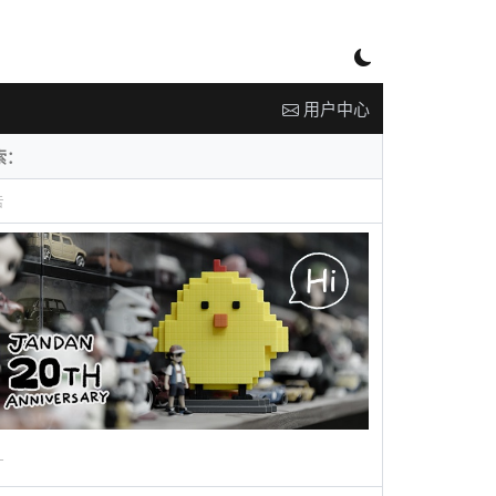
用户中心
告
广