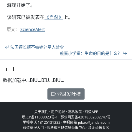
游戏开始了。
该研究已被发表在
《自然》
上。
原文：
ScienceAlert
法国镇长拒不撤销外星人禁令
煎蛋小学堂：生命的目的是什么？
数据加载中...BIU...BIU...BIU...
登录发吐槽
关于我们
·
用户协议
·
隐私政策
·
煎蛋APP
鄂ICP备11008023号-1
·
鄂公网安备42018502002747号
举报电话 13125131232 · 举报邮箱 jubao@jandan.com
煎蛋举报入口
·
违法和不良信息举报中心
·
涉企举报专区