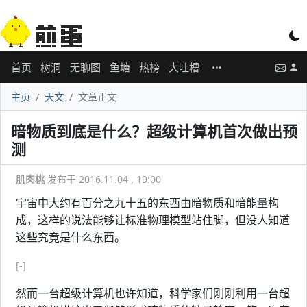
首页
树洞
无聊图
鱼塘
热榜
大吐槽
主页
天文
文章正文
暗物质到底是什么？超级计算机首次做出预
测
肌肉桃
发布于 2016.11.04 , 19:00
宇宙中大约有百分之九十五的东西由暗物质和暗能量构
成，这样的说法能够让标准物理模型站住脚，但没人知道
这些究竟是什么东西。
[-]
然而一台超级计算机也许知道，科学家们刚刚利用一台超