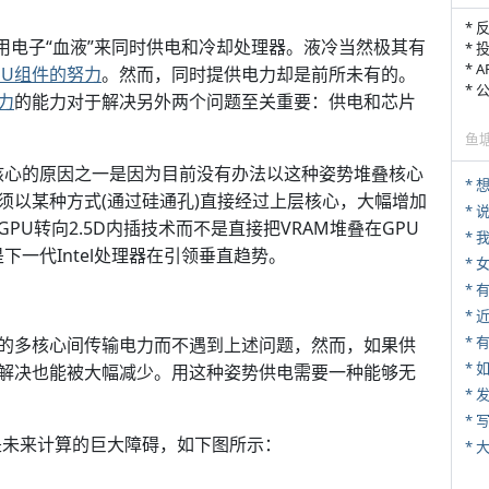
* 
用电子“血液”来同时供电和冷却处理器。液冷当然极其有
* 
* 
PU组件的努力
。然而，同时提供电力却是前所未有的。
*
力
的能力对于解决另外两个问题至关重要：供电和芯片
鱼
PU核心的原因之一是因为目前没有办法以这种姿势堆叠核心
须以某种方式(通过硅通孔)直接经过上层核心，大幅增加
*
U转向2.5D内插技术而不是直接把VRAM堆叠在GPU
*
下一代Intel处理器在引领垂直趋势。
*
*
* 
的多核心间传输电力而不遇到上述问题，然而，如果供
*
解决也能被大幅减少。用这种姿势供电需要一种能够无
*
* 
是未来计算的巨大障碍，如下图所示：
*