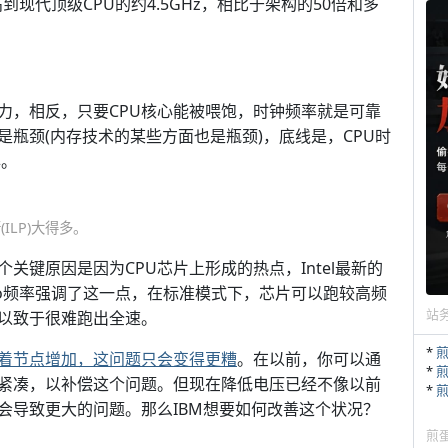
提高到现代顶级CPU的约4.5GHz，相比于架构的50倍和多
力，相反，只要CPU核心能被喂饱，时钟频率就是可靠
是瓶颈(内存技术的某些方面也是瓶颈)，底线是，CPU时
年。
ILP)大得多。
关键原因是因为CPU芯片上形成的热点，Intel最新的
urbo频率强调了这一点，在标准模式下，芯片可以跑较高频
站
，以致于很难跑出全速。
*
着节点增加，这问题只会变得更糟
。在以前，你可以通
*
紧凑，以补偿这个问题。但现在降低电压已经不像以前
*
会导致更大的问题。那么IBM想要如何改善这个状况？
煎