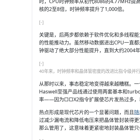
时，CPU时钟频率从初代8086的4.77MHz
核的2至8倍，时钟频率提升了1,000倍。
[-]
关键是，后两步都依赖于软件优化和多线程能
的性能推动力。虽然移动数据进出CPU一直都
钟驱动了绝大部分性能提升，直到大约2004
[-]
40年来，时钟频率和晶体管密度的改进比指令级并行(
从那时以来，事态稳定地变得越来越糟糕。一个
Haswell至强产品线通过使用两套基本和t
率——因为□□X2指令扩展使芯片发热过多
热点形成是现代芯片的一个显著问题，而且
随
过减少漏电流和降低电压来把晶体管封装得更
那么管用了，这意味着更紧密地封装晶体管只