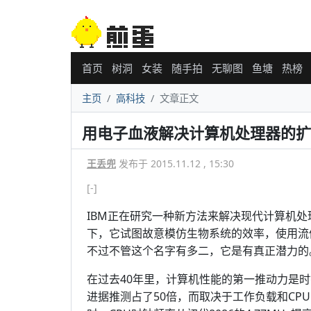
首页
树洞
女装
随手拍
无聊图
鱼塘
热榜
主页
高科技
文章正文
用电子血液解决计算机处理器的扩
王丢兜
发布于 2015.11.12 , 15:30
[-]
IBM正在研究一种新方法来解决现代计算机
下，它试图故意模仿生物系统的效率，使用流体
不过不管这个名字有多二，它是有真正潜力的
在过去40年里，计算机性能的第一推动力是时
进据推测占了50倍，而取决于工作负载和CP