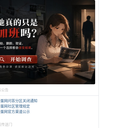
务公告
煎蛋网问答分区关闭通知
煎蛋网社区管理规定
煎蛋网官方渠道公示
蛋传送门