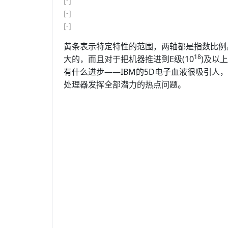
[-]
[-]
[-]
黄条表示特定特性的范围，两轴都是指数比例
18
大的，而且对于把机器推进到E级(10
)及以
有什么进步——IBM的5D电子血液很吸引人
处理器发挥全部潜力的热点问题。