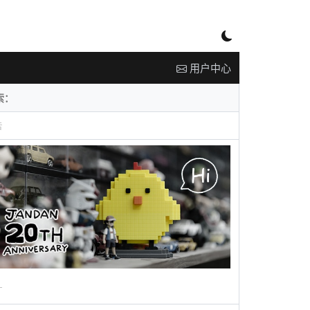
用户中心
告
广