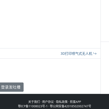
3D打印喷气式无人机
登录发吐槽
关于我们
·
用户协议
·
隐私政策
·
煎蛋APP
鄂ICP备11008023号-1
·
鄂公网安备42018502002747号