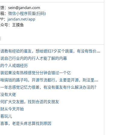
反馈：sein@jandan.com
投稿：
微信小程序煎蛋(扫码)
APP：
jandan.net/app
 公众号：王摸鱼
塘
*
想请教有经验的蛋友，想给媳妇7夕买个跳蛋，有没有性价比高的推荐
 说说自己行业内的内行人才能了解的内幕
 我的个人戒烟经历
 女装如果没有热榜感觉分分钟会错过一个亿
*
有啥搞钱的路子吗，开源节流都行，主要是开源，刑法里的咱不做
 近一年总感觉记忆力很差，有没有蛋友有什么解决办法的？
有没有大佬
 如何扩大交友圈，找到合适的女朋友
 发财从今天开始
写着玩儿
 大喜事，老是头疼总算找到原因