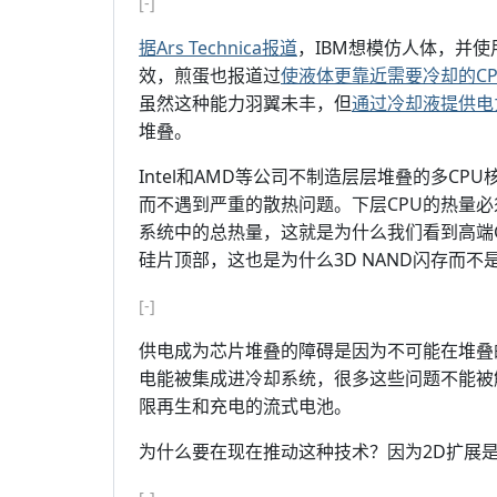
[-]
据Ars Technica报道
，IBM想模仿人体，并使
效，煎蛋也报道过
使液体更靠近需要冷却的C
虽然这种能力羽翼未丰，但
通过冷却液提供电
堆叠。
Intel和AMD等公司不制造层层堆叠的多C
而不遇到严重的散热问题。下层CPU的热量必
系统中的总热量，这就是为什么我们看到高端GP
硅片顶部，这也是为什么3D NAND闪存而不是
[-]
供电成为芯片堆叠的障碍是因为不可能在堆叠
电能被集成进冷却系统，很多这些问题不能被
限再生和充电的流式电池。
为什么要在现在推动这种技术？因为2D扩展