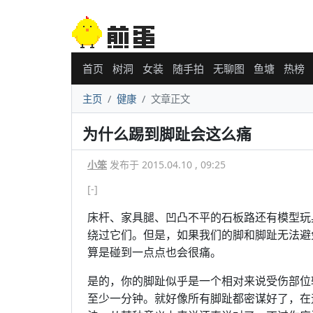
首页
树洞
女装
随手拍
无聊图
鱼塘
热榜
主页
健康
文章正文
为什么踢到脚趾会这么痛
小笨
发布于 2015.04.10 , 09:25
[-]
床杆、家具腿、凹凸不平的石板路还有模型玩
绕过它们。但是，如果我们的脚和脚趾无法避
算是碰到一点点也会很痛。
是的，你的脚趾似乎是一个相对来说受伤部位
至少一分钟。就好像所有脚趾都密谋好了，在