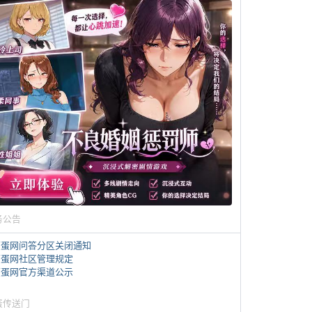
务公告
煎蛋网问答分区关闭通知
煎蛋网社区管理规定
煎蛋网官方渠道公示
蛋传送门