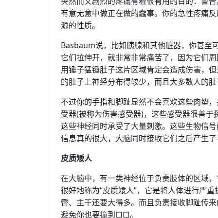
突然而又剧烈的疼痛有着很有用的目的：警告
有意无意中做正在做的蠢事。你的急性疼痛反
源的性质。
Basbaum说，比如胰腺和其他脏器，你甚
它们拉伸开，就非常非常痛苦了，因为它们周
用锤子猛锤肚子这片区域肯定会造成伤害，但
的肚子上神经分布得较少，而且大多数人的肚
不过你的手指和脚趾显然不会喜欢这些肉垫，
受器(被称为伤害感受器)，这些感受器很善
这些神经同时承受了大量刺激。这些生物信号
信息真的很大，大脑同时接收它们之后产生了
皮质矮人
在大脑中，有一类神经位于负责肢体的区域，
很好地称为“皮质矮人”，它是将人体进行严重
臀、主干还要大得多。而且负责接收脚趾传来
避免你也要撞到□□。