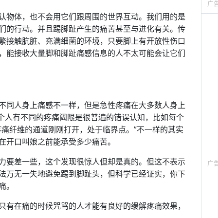
广
认物体，也不会用它们跟周围的世界互动。我们用的是
们的行动。并且踢脚趾产生的痛苦甚至与进化有关。传
繁接触肮脏、充满细菌的环境，只要脚上有开放性伤口
，能接收大量脚和脚趾痛感信息的人不太可能会让它们
不同人身上痛感不一样，但是急性疼痛在大多数人身上
们每个人有不同的疼痛阈限是很普遍的错误认知，比如每个
疼痛纤维的通道刚刚打开，处于临界点。”不一样的其实
在开口叫娘之前能承受多少痛苦。
力要差一些，这个发现很惊人但却是真的。但这不表示
广
法万无一失地避免踢到脚趾头，但科学已经证实，你下
痛。
只有在痛的时候咒骂的人才能有良好的缓解疼痛效果，