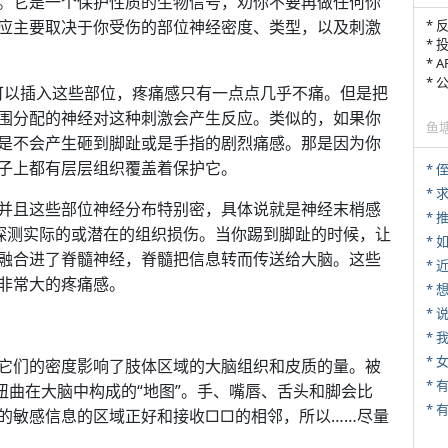
。它是一个保护性质的生物信号，劝你不要再做任何你
应主要取决于你受伤的部位神经密度、类型，以及刺激
* 
* 
* 
*
至可以插入这些部位，疼痛感只有一点点几乎不痛。但是把
围分配的神经对这种刺激会产生反应。类似的，如果你
鱼
是不会产生砸到脚趾或是手指的剧烈痛感。那是因为你
子上都有层层组织覆盖着保护它。
* 
*
并且这些部位神经分布特别密，具体说就是神经末梢感
*
于探测实际的或潜在的组织损伤。当你踢到脚趾的时候，让
*
融合进了脊髓神经，脊髓把信息转而传送给大脑。这些
*
非常大的疼痛感。
*
*
*
它们的密度影响了肢体区域的大脑组织和皮质的量。被
扭曲在大脑中构成的“地图”。手、嘴唇、舌头和脚会比
* 
的敏感信息的区域正好和接收□□的相邻，所以……尽量