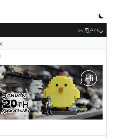
用户中心
告
广