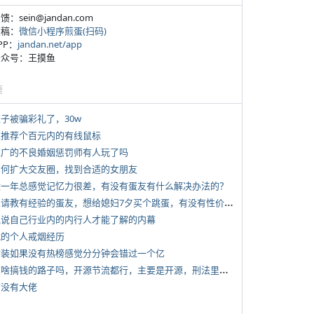
反馈：sein@jandan.com
投稿：
微信小程序煎蛋(扫码)
APP：
jandan.net/app
 公众号：王摸鱼
塘
侄子被骗彩礼了，30w
 求推荐个百元内的有线鼠标
 推广的不良婚姻惩罚师有人玩了吗
 如何扩大交友圈，找到合适的女朋友
 近一年总感觉记忆力很差，有没有蛋友有什么解决办法的？
*
想请教有经验的蛋友，想给媳妇7夕买个跳蛋，有没有性价比高的推荐
 说说自己行业内的内行人才能了解的内幕
 我的个人戒烟经历
 女装如果没有热榜感觉分分钟会错过一个亿
*
有啥搞钱的路子吗，开源节流都行，主要是开源，刑法里的咱不做
有没有大佬