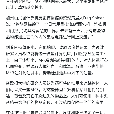
直在研究M^3。随着物联网越来越大，这个密歇根团队得
以让计算机越变越小。
加州山景城计算机历史博物馆的资深策展人Dag Spicer
说：“物联网描绘了一个日常用品(比如烤面包机、洗衣机
和门把手)均具有智慧的世界。未来有一天，所有这些物
品均能通过它们体内的集成电路进行网上交流。”
别看M^3体积小，它能拍照、读取温度并记录压力读数。
研究人员希望能将这一微型计算机应用到医疗甚至是工业
上。由于体积小，M^3能够被注射到体内，对人体进行心
电图检查，并读取人体的血压和体温。石油工业也能将
M^3注射到油井中，帮助检测油井中剩下的油量。
密歇根大学的研究人员认为还可将M^3用来追踪物体。人
们可以买一些M^3，将这些微型计算机粘贴到他们的钥
匙、钱包及其它不愿遗失的物品上。人们可使用一种中央
系统来给他们的物品定位，不过范围仅限于他们的家里。
在科技行业追求物联网的当下，尺寸和能量决定了一切。