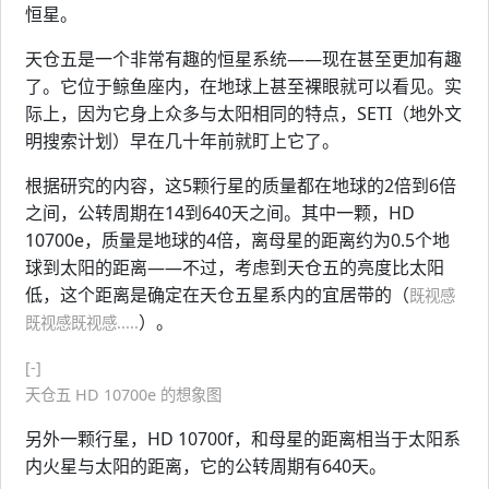
恒星。
天仓五是一个非常有趣的恒星系统——现在甚至更加有趣
了。它位于鲸鱼座内，在地球上甚至裸眼就可以看见。实
际上，因为它身上众多与太阳相同的特点，SETI（地外文
明搜索计划）早在几十年前就盯上它了。
根据研究的内容，这5颗行星的质量都在地球的2倍到6倍
之间，公转周期在14到640天之间。其中一颗，HD
10700e，质量是地球的4倍，离母星的距离约为0.5个地
球到太阳的距离——不过，考虑到天仓五的亮度比太阳
低，这个距离是确定在天仓五星系内的宜居带的（
既视感
）。
既视感既视感.....
[-]
天仓五 HD 10700e 的想象图
另外一颗行星，HD 10700f，和母星的距离相当于太阳系
内火星与太阳的距离，它的公转周期有640天。