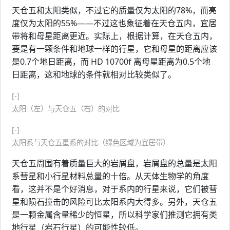
天仓五和太阳类似，不过它的质量仅为太阳的78%，而亮
度仅为太阳的55%——不过这也象征着在天仓五内，宜居
带将和母星距离更近。实际上，根据计算，在天仓五内，
要是有一颗条件和地球一样的行星，它和母星的距离应该
是0.7个地日距离，而 HD 10700f 离母星距离为0.5个地
日距离，这和地球的条件就相对比较类似了。
[-]
太阳（左）与天仓五（右）的对比
[-]
太阳系与天仓五星系的对比（绿色区域为宜居带）
天仓五周围有着质量巨大的岩屑盘，岩屑盘的总量是太阳
系彗星和小行星材料总量的十倍。从天体生物学的角度
看，这并不是个好消息，对于系内的行星来说，它们被彗
星和陨石撞击的风险可比太阳系内大得多。另外，天仓五
是一颗金属含量稀少的恒星，所以科学家们推测它拥有类
地行星（岩石行星）的可能性较低。