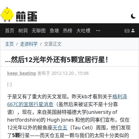
首页
树洞
无聊图
鱼塘
热榜
大吐槽
主页
走进科学
文章正文
…然后12光年外还有5颗宜居行星！
keep_beating
发布于 2012.12.20 , 15:06
[-]
于是又有了重大的天文发现。昨天kb才看到关于
格利泽
667C的宜居行星消息
（虽然后来被证实不是十分靠
谱），现在，来自英国赫特福德大学(university of
hertfordshire)的 Hugh Jones 和他的同事们宣布，仅在
12光年以外的鲸鱼座
天仓五
（Tau Ceti）周围，他们发现
了
5颗
行星——而天仓五是一颗与我们的太阳十分类似的