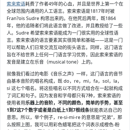
索来索语
耗费了作者49年的心血，并且是世界上第一个在
全球范围内通用的人工语言。索来索语是1817年时被
Fran?ois Sudre 构思出来的。在他死后两年，既1864
年，他的追随者们将此语言做了改进，并且教授给了一些
人。Sudre 希望索来索语能成为一门很实用的全球性语
言。索来索语的语言要素其实很简单和基础——这是一门
可以帮助人们日常交流互动的街头语言。同样，这门语言
旨在不给世界上任何一门语言学习优势，因此索来索语的
发音是建立在乐音（musical tone）上的。
就像我们看过的电影《音乐之声》一样，这门语言的音节
由基本音阶的唱名构成，既 do，re，mi，fa，sol，la，
si 这七个唱名。将这些唱名以不同方式组合在一起就构成
了词汇和句子。因为发音和字母都只有7种，索来索语的
使用者用
乐器上的音阶，不同的颜色，简单的手势，甚至
1到7这7个数字或者是白纸上1到7根线条
就能表达自己的
意思。所以，举个例子，re-si-mi-re 的意思是“兄弟”，那
么按照上图，我可以用彩色蜡笔把这个词表示成橙色-粉