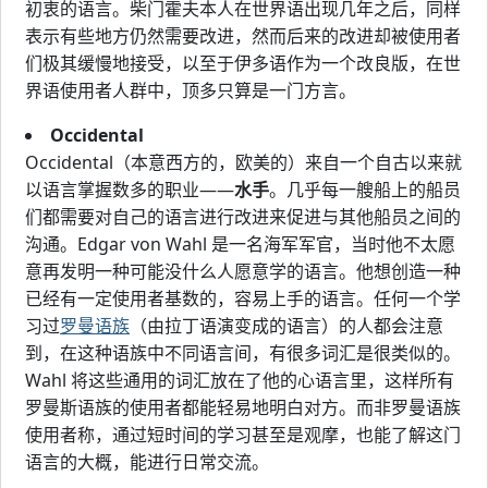
初衷的语言。柴门霍夫本人在世界语出现几年之后，同样
表示有些地方仍然需要改进，然而后来的改进却被使用者
们极其缓慢地接受，以至于伊多语作为一个改良版，在世
界语使用者人群中，顶多只算是一门方言。
Occidental
Occidental（本意西方的，欧美的）来自一个自古以来就
以语言掌握数多的职业——
水手
。几乎每一艘船上的船员
们都需要对自己的语言进行改进来促进与其他船员之间的
沟通。Edgar von Wahl 是一名海军军官，当时他不太愿
意再发明一种可能没什么人愿意学的语言。他想创造一种
已经有一定使用者基数的，容易上手的语言。任何一个学
习过
罗曼语族
（由拉丁语演变成的语言）的人都会注意
到，在这种语族中不同语言间，有很多词汇是很类似的。
Wahl 将这些通用的词汇放在了他的心语言里，这样所有
罗曼斯语族的使用者都能轻易地明白对方。而非罗曼语族
使用者称，通过短时间的学习甚至是观摩，也能了解这门
语言的大概，能进行日常交流。