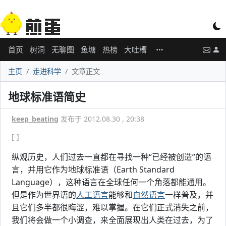
首页
树洞
无聊图
鱼塘
热榜
大吐槽
主页
走进科学
文章正文
地球标准语简史
keep_beating
发布于 2012.08.30 , 20:38
[-]
纵观历史，人们过去一直都在寻找一种“已经被创造”的语
言，并用它作为地球标准语（Earth Standard
Language），这种语言在全球任何一个角落都能通用。
但是作为世界语的
人工语言
能够和
自然语言
一样普及，并
且它们多半都很晦涩，难以掌握。在它们正式消失之前，
我们将会做一个小调查，来全面展现出人类在过去，为了