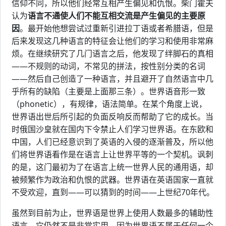
信仰不同，所以他们经常互相产生偏见和仇恨。柴门霍夫
认为
语言不通使人们不能互相交流是产生偏见的主要原
因
。最开始他想尝试过重新引进拉丁语或者希腊语，但是
后来发现这几种语言的特征会让他们的学习和使用非常麻
烦。在继续研究了几门语言之后，他发现了绊脚石的真相
——不规则的动词，不常见的拼法，按性别分类的名词
——然后自己创造了一种语言，并且避开了自然语言中几
乎所有的缺陷（主要是上面那三条）。世界语音形一致
（phonetic），有规律，语法简单。在某个角度上说，
世界语出世后所引起的负面反响反而帮助了它的成长。当
时俄国沙皇就在国内下令禁止人们学习世界语。在东欧和
中国，人们已经意识到了英语的入侵的逐渐普及，所以他
们将世界语看作是在语言上让世界平等的一个契机。讽刺
的是，这门最初为了在语言上统一世界人民的通用语，却
被频繁作为政治和仇恨的武器。世界语在英语国家一直就
不受欢迎，直到——可以猜到的时间——上世纪70年代。
虽然到目前为止，世界语是世界上使用人数最多的辅助性
语言，它仍然不是非常实用。因为世界语不属于任何一个