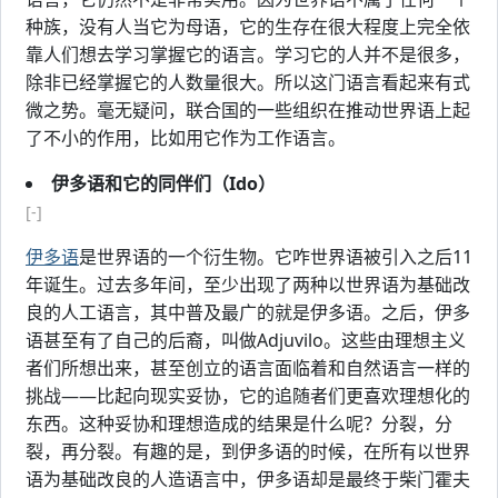
种族，没有人当它为母语，它的生存在很大程度上完全依
靠人们想去学习掌握它的语言。学习它的人并不是很多，
除非已经掌握它的人数量很大。所以这门语言看起来有式
微之势。毫无疑问，联合国的一些组织在推动世界语上起
了不小的作用，比如用它作为工作语言。
伊多语和它的同伴们（Ido）
[-]
伊多语
是世界语的一个衍生物。它咋世界语被引入之后11
年诞生。过去多年间，至少出现了两种以世界语为基础改
良的人工语言，其中普及最广的就是伊多语。之后，伊多
语甚至有了自己的后裔，叫做Adjuvilo。这些由理想主义
者们所想出来，甚至创立的语言面临着和自然语言一样的
挑战——比起向现实妥协，它的追随者们更喜欢理想化的
东西。这种妥协和理想造成的结果是什么呢？分裂，分
裂，再分裂。有趣的是，到伊多语的时候，在所有以世界
语为基础改良的人造语言中，伊多语却是最终于柴门霍夫