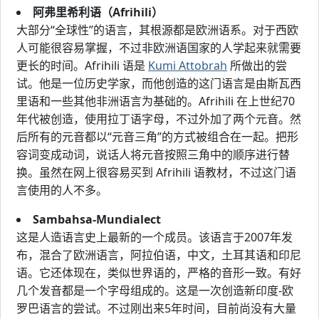
阿弗里希利语（Afrihili）
大部分“全球性”的语言，其根源都是欧洲语系。对于西欧
人可能很容易掌握，不过非欧洲语国家的人学起来就需要
更长的时间。Afrihili 语是
Kumi Attobrah
所做出的尝
试。他是一位历史学家，而他创造的这门语言是由斯瓦西
里语和一些其他非洲语言为基础的。Afrihili 在上世纪70
年代被创造，使用拉丁语字母，不过外加了两个元音。然
后所有的元音都以“元音三角”的方式被组合在一起。把形
容词变成动词，说话人将元音按照三角中的顺序进行替
换。虽然在网上很容易买到 Afrihili 语教材，不过这门语
言使用的人不多。
Sambahsa-Mundialect
这是人造语言史上最新的一个成员。该语言于2007年发
布，混合了欧洲语言，阿拉伯语，中文，土耳其语和印尼
语。它还体现在，类似世界语的，严格的音形一致。有好
几个发音都是一个字母组成的。这是一次创造新印度-欧
罗巴语言的尝试。不过刚出来5年时间，目前尚没有大量