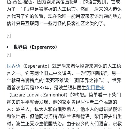
色-黄色-橙色。因为索来索语直接明了的语言规则，它成
为了一门很容易被掌握的人工语言。然而，后来的人造语
言代替了它的位置，现在你唯一能用索来索语沟通的地方
估计只是互联网上一些奇怪的极客社区之类的了。
[-]
世界语（Esperanto）
[-]
世界语
（Esperanto）就是后来淘汰掉索来索语的人工语
言之一。它有两个旧式中文译名，一为“万国新语”，另一
个就是充满槽点的
“爱死不难读”
（翻译界之神作）。世界
语首次出现是1887年，是波兰眼科医生
柴门霍夫
（Lazarz Ludwik Zamenhof）的构想。简单看一下柴门
霍夫的生平就会发现，他的家乡曾经居住者三个民族的
人：波兰人，犹太人和白俄罗斯人。他本人的母语是俄语
和依地语，但他同时还精通波兰语和德语。柴门霍夫出生
时，波兰正受沙皇俄国统治。由于家乡的人们语言，宗教