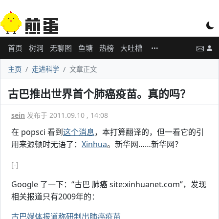
首页
树洞
无聊图
鱼塘
热榜
大吐槽
主页
走进科学
文章正文
古巴推出世界首个肺癌疫苗。真的吗？
sein
发布于 2011.09.10 , 14:08
在 popsci 看到
这个消息
，本打算翻译的，但一看它的引
用来源顿时无语了：
Xinhua
。新华网……新华网？
[-]
Google 了一下：“古巴 肺癌 site:xinhuanet.com”，发现
相关报道只有2009年的：
古巴媒体报道称研制出肺癌疫苗