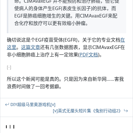
命。CIMAvaxEGF 并不能预防和治疗肺癌，但它促
使病人的身体产生EGF(表皮生长因子)的抗体，而
EGF是肺癌细胞增生的关键。用CIMAvaxEGF来配
合化疗和放疗可以更有效缩小肿瘤。
确切说这是个EGF疫苗受体(EGFR)，关于它的专业文档
在
这里
。
这篇文章
还有几张数据图表，显示CIMAvaxEGF在
非小细胞肺癌上治疗上有一定效果(
PDF文档
)。
[-]
所以这个新闻可能是真的。只是因为来自新华网……害我
浪费时间做了一回考据癖。
DIY超级马里奥游戏机[v]
[v]英式无厘头短片集《兔别行动组2》