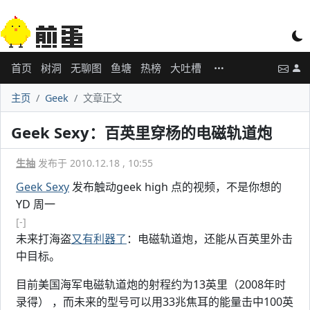
首页
树洞
无聊图
鱼塘
热榜
大吐槽
主页
Geek
文章正文
Geek Sexy：百英里穿杨的电磁轨道炮
生抽
发布于 2010.12.18 , 10:55
Geek Sexy
发布触动geek high 点的视频，不是你想的
YD 周一
[-]
未来打海盗
又有利器了
：电磁轨道炮，还能从百英里外击
中目标。
目前美国海军电磁轨道炮的射程约为13英里（2008年时
录得） ，而未来的型号可以用33兆焦耳的能量击中100英