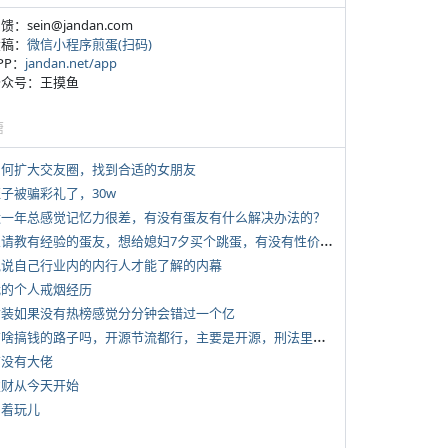
反馈：sein@jandan.com
投稿：
微信小程序煎蛋(扫码)
APP：
jandan.net/app
 公众号：王摸鱼
塘
 如何扩大交友圈，找到合适的女朋友
侄子被骗彩礼了，30w
 近一年总感觉记忆力很差，有没有蛋友有什么解决办法的？
*
想请教有经验的蛋友，想给媳妇7夕买个跳蛋，有没有性价比高的推荐
 说说自己行业内的内行人才能了解的内幕
 我的个人戒烟经历
 女装如果没有热榜感觉分分钟会错过一个亿
*
有啥搞钱的路子吗，开源节流都行，主要是开源，刑法里的咱不做
有没有大佬
 发财从今天开始
写着玩儿