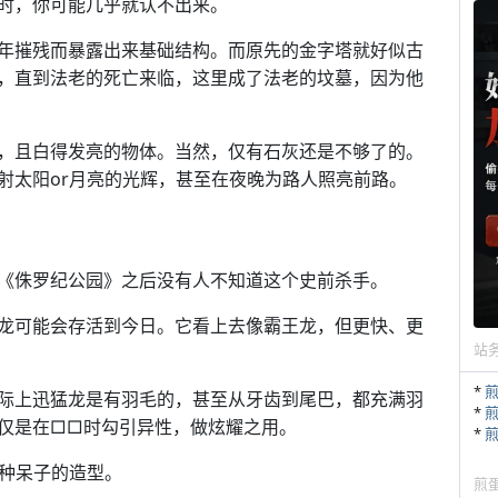
时，你可能几乎就认不出来。
年摧残而暴露出来基础结构。而原先的金字塔就好似古
，直到法老的死亡来临，这里成了法老的坟墓，因为他
，且白得发亮的物体。当然，仅有石灰还是不够了的。
射太阳or月亮的光辉，甚至在夜晚为路人照亮前路。
《侏罗纪公园》之后没有人不知道这个史前杀手。
龙可能会存活到今日。它看上去像霸王龙，但更快、更
站
*
际上迅猛龙是有羽毛的，甚至从牙齿到尾巴，都充满羽
*
仅是在□□时勾引异性，做炫耀之用。
*
一种呆子的造型。
煎