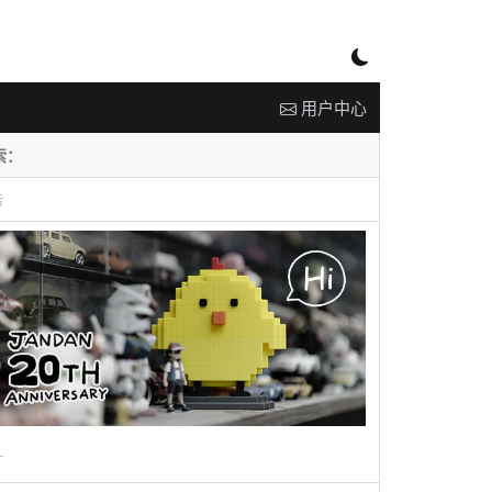
用户中心
告
广