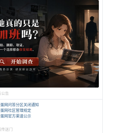
务公告
煎蛋网问答分区关闭通知
煎蛋网社区管理规定
煎蛋网官方渠道公示
蛋传送门