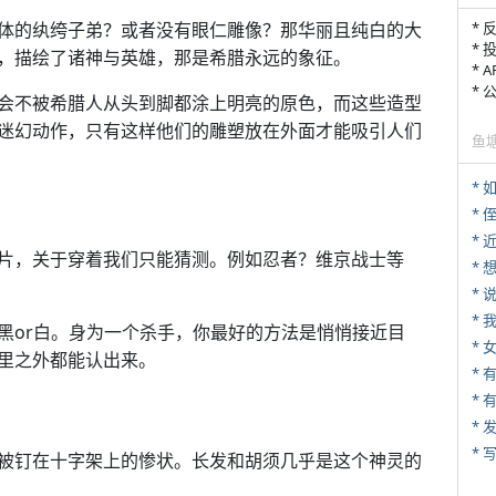
体的纨绔子弟？或者没有眼仁雕像？那华丽且纯白的大
* 
* 
，描绘了诸神与英雄，那是希腊永远的象征。
* 
*
会不被希腊人从头到脚都涂上明亮的原色，而这些造型
迷幻动作，只有这样他们的雕塑放在外面才能吸引人们
鱼
*
。
* 
*
片，关于穿着我们只能猜测。例如忍者？维京战士等
*
*
黑or白。身为一个杀手，你最好的方法是悄悄接近目
*
里之外都能认出来。
* 
*
* 
被钉在十字架上的惨状。长发和胡须几乎是这个神灵的