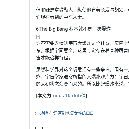
但耶稣是拿撒勒人，纵使他有着长发与胡须，
们现在看到的中东人士。
6.The Big Bang 根本就不是一次爆炸
[-]
你不需要去猜测宇宙大爆炸是个什么，实际上
东。根据字面意义，这里肯定存在着某种厉害
宙才能这样行程。
虽然科学界对这个玩意还有一些争议，但有一
炸。宇宙学家通常所指的大爆炸观点为：宇宙
的太初状态演变而来的。所以比起爆炸来说，
[本文为
tugus 1k-club稿
]
6种科学是否能修复女性的□□