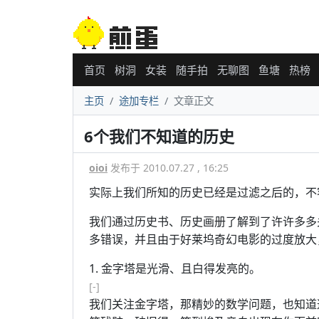
首页
树洞
女装
随手拍
无聊图
鱼塘
热榜
主页
途加专栏
文章正文
6个我们不知道的历史
oioi
发布于 2010.07.27 , 16:25
实际上我们所知的历史已经是过滤之后的，不客气的
我们通过历史书、历史画册了解到了许许多多
多错误，并且由于好莱坞奇幻电影的过度放大
1. 金字塔是光滑、且白得发亮的。
[-]
我们关注金字塔，那精妙的数学问题，也知道