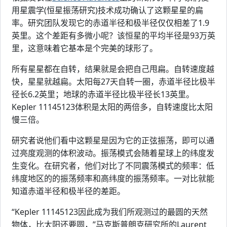
用星震学(恒星振荡研究)技术成功确认了这颗星星的扁
率。研究团队发现它的赤道半径和极半径仅仅相差了1.9
英里。这个差距有多微小呢？该恒星的平均半径是93万英
里，这意味着它基本是个完美的球形了。
所有星星都在自转，结果就是会把自己甩扁。自转速度越
快，星星就越扁。太阳每27天自转一圈，赤道半径比极半
径长6.2英里；地球的赤道半径比极半径长13英里。
Kepler 11145123体积是太阳的两倍多，自转速度比太阳
慢三倍。
研究者说他们看中这颗星是因为它的正弦振荡，即可以通
过亮度观测的体积波动。振荡模式会随着星球上的纬度发
生变化。在研究者，他们对比了不同震荡模式的频率：低
纬度地区的的振荡频率和高纬度的振荡频率。一对比就能
知道赤道半径和极半径的差距。
“Kepler 11145123因此成为我们所观测过的最圆的天然
物体，比太阳还要圆，”马克斯普朗克研究所的Laurent