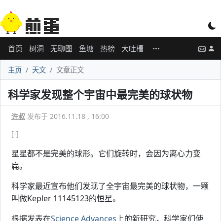
首页
树洞
无聊图
鱼塘
热榜
大吐槽
主页
天文
文章正文
科学家发现整个宇宙中最完美的球状物
许叔
发布于 2016.11.18 , 16:00
[-]
星星都不是完美的球形。它们旋转时，会因为离心力变
扁。
科学家最近宣布他们发现了全宇宙最完美的球状物，一颗
叫做Kepler 11145123的恒星。
根据发表在
Science Advances
上的新研究，科学家们使