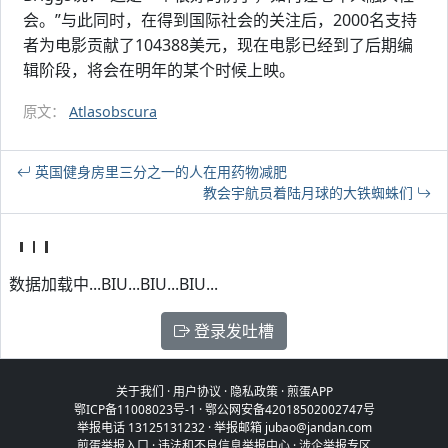
会。”与此同时，在得到国际社会的关注后，2000名支持
者为电影贡献了104388美元，现在电影已经到了后期编
辑阶段，将会在明年的某个时候上映。
原文：
Atlasobscura
英国健身房里三分之一的人在用药物减肥
教会宇航员着陆月球的大铁蜘蛛们
数据加载中...BIU...BIU...BIU...
登录发吐槽
关于我们
·
用户协议
·
隐私政策
·
煎蛋APP
鄂ICP备11008023号-1
·
鄂公网安备42018502002747号
举报电话 13125131232 · 举报邮箱 jubao@jandan.com
煎蛋举报入口
·
违法和不良信息举报中心
·
涉企举报专区